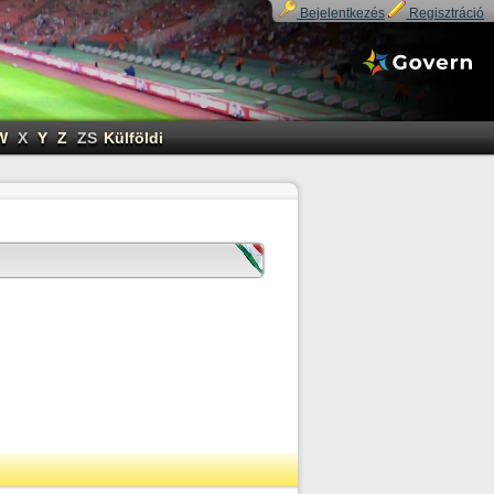
Bejelentkezés
Regisztráció
W
X
Y
Z
ZS
Külföldi