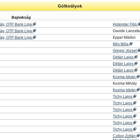
Gólkirályok
Bajnokság
ság, OTP Bank Liga
Holender Filip
ság, OTP Bank Liga
Davide Lanzaf
ság, OTP Bank Liga
Eppel Márton
Illés Béla
Gregor József
Détári Lajos
Détári Lajos
Détári Lajos
Kozma István
Kozma Mihály
Kozma István
Tichy Lajos
Tichy Lajos
Tichy Lajos
Tichy Lajos
Tichy Lajos
Tichy Lajos
Czibor Zoltán