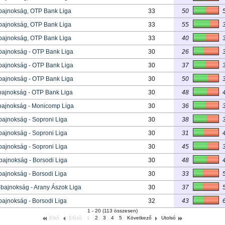
bajnokság, OTP Bank Liga
33
50
bajnokság, OTP Bank Liga
33
55
bajnokság, OTP Bank Liga
33
40
bajnokság - OTP Bank Liga
30
26
bajnokság - OTP Bank Liga
30
37
bajnokság - OTP Bank Liga
30
50
bajnokság - OTP Bank Liga
30
48
bajnokság - Monicomp Liga
30
36
ajnokság - Soproni Liga
30
38
ajnokság - Soproni Liga
30
31
ajnokság - Soproni Liga
30
45
ajnokság - Borsodi Liga
30
48
ajnokság - Borsodi Liga
30
33
bajnokság - Arany Ászok Liga
30
37
ajnokság - Borsodi Liga
32
43
1 - 20 (113 összesen)
Első
Előző
1
2
3
4
5
Következő
Utolsó