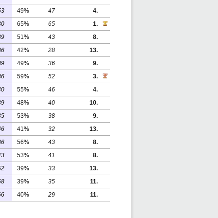
53
49%
47
4.
30
65%
65
1.
39
51%
43
8.
36
42%
28
13.
39
49%
36
9.
36
59%
52
3.
40
55%
46
4.
39
48%
40
10.
35
53%
38
9.
46
41%
32
13.
36
56%
43
8.
43
53%
41
8.
52
39%
33
13.
58
39%
35
11.
66
40%
29
11.