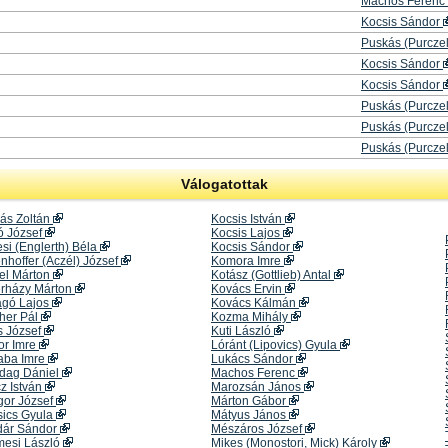
Machos Ferenc
Kocsis Sándor
Puskás (Purcze
Kocsis Sándor
Kocsis Sándor
Puskás (Purcze
Puskás (Purcze
Puskás (Purcze
Válogatottak
ás Zoltán
Kocsis István
ó József
Kocsis Lajos
si (Englerth) Béla
Kocsis Sándor
nhoffer (Aczél) József
Komora Imre
el Márton
Kotász (Gottlieb) Antal
erházy Márton
Kovács Ervin
agó Lajos
Kovács Kálmán
cher Pál
Kozma Mihály
s József
Kuti László
or Imre
Lóránt (Lipovics) Gyula
aba Imre
Lukács Sándor
dag Dániel
Machos Ferenc
cz István
Marozsán János
gor József
Márton Gábor
sics Gyula
Mátyus János
dár Sándor
Mészáros József
mesi László
Mikes (Monostori, Mick) Károly