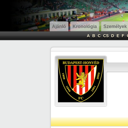
Ajánló
Kronológia
Személyek
A
B
C
CS
D
E
F