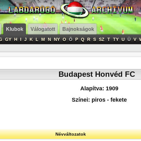
Klubok
Válogatott
Bajnokságok
G
GY
H
I
J
K
L
M
N
NY
O
Ö
P
Q
R
S
SZ
T
TY
U
Ü
V
Budapest Honvéd FC
Alapítva: 1909
Színei: piros - fekete
Névváltozatok