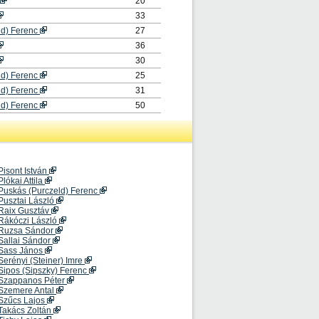
20
33
ld) Ferenc
27
36
30
ld) Ferenc
25
ld) Ferenc
31
ld) Ferenc
50
Pisont István
Plókai Attila
Puskás (Purczeld) Ferenc
Pusztai László
Raix Gusztáv
Rákóczi László
Ruzsa Sándor
Sallai Sándor
Sass János
Serényi (Steiner) Imre
Sipos (Sipszky) Ferenc
Szappanos Péter
Szemere Antal
Szűcs Lajos
Takács Zoltán