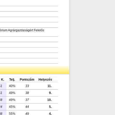
ztérium Agrárgazdaságért Felelős
K.
Telj.
Pontszám
Helyezés
51
40%
33
11.
51
49%
38
9.
48
49%
37
10.
44
45%
44
5.
38
55%
49
4.