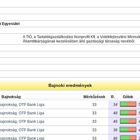
t Egyesület
A TIG, a Tartalékgazdálkodási Nonprofit Kft. a Vidékfejlesztési Minis
Államtitkárságának kezelésében álló gazdasági társaság nevéből.
Bajnoki eredmények
Bajnokság
Mérkőzések
R.
Gólok
bajnokság, OTP Bank Liga
33
34
bajnokság, OTP Bank Liga
33
48
bajnokság, OTP Bank Liga
33
46
bajnokság, OTP Bank Liga
33
36
bajnokság, OTP Bank Liga
33
46