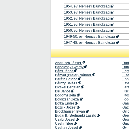
1954. évi Nemzeti Bajnokság
1953. évi Nemzeti Bajnokság
1952. évi Nemzeti Bajnokság
1951. évi Nemzeti Bajnokság
1950. évi Nemzeti Bajnokság
1949-50. évi Nemzeti Bajnokság
1947-48. évi Nemzeti Bajnokság
Andrusch József
Dud
Babolcsay György
Dur
Bánfi János
Egre
Bányai (Breier) Nándor
Eise
Baráth Botond
Epp
Bérczy Balázs
Est
Bicskei Bertalan
Far
Biri János
Fis
Bodonyi Béla
Fito
Boldizsár Géza
Fod
Botka Endre
Gar
Bozsik József
Gaz
Brockhauser István
Gili
Budai II. (Bednarik) László
Gre
Csábi József
Gro
Csehi Tibor
Guj
Csuhay József
Gyi