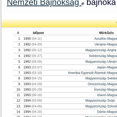
Nemzeti Bajnokság
bajnoka 
#
Időpont
Mérkőzés
1.
1990
(04-11)
Ausztria
-
Magya
2.
1992
(04-29)
Ukrajna
-
Magya
3.
1992
(05-12)
Magyarország
-
Anglia
4.
1992
(05-27)
Svédország
-
Magya
5.
1992
(08-26)
Magyarország
-
Ukrajn
6.
1993
(03-07)
Japán
-
Magya
7.
1993
(03-10)
Amerikai Egyesült Államok
-
Magya
8.
1993
(04-15)
Magyarország
-
Svédo
9.
1993
(04-28)
Oroszország
-
Magya
10.
1993
(05-29)
Írország
-
Magya
11.
1993
(06-16)
Izland
-
Magya
12.
1994
(03-09)
Magyarország
-
Svájc
13.
1994
(04-06)
Magyarország
-
Szlové
14.
1994
(04-20)
Dánia
-
Magya