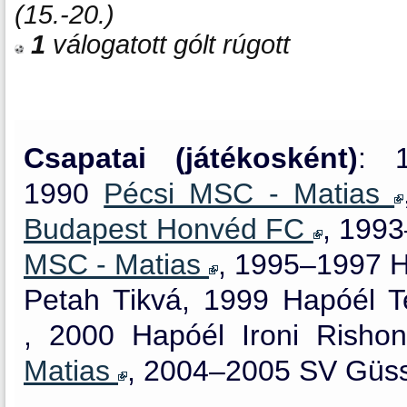
(15.-20.)
1
válogatott gólt rúgott
Csapatai (játékosként)
: 
1990
Pécsi MSC - Matias
Budapest Honvéd FC
, 199
MSC - Matias
, 1995–1997 H
Petah Tikvá, 1999 Hapóél T
, 2000 Hapóél Ironi Rish
Matias
, 2004–2005 SV Güss