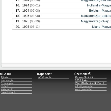
15.
1994
(05-18)
Magyarország
-
Horvát
16.
1994
(06-01)
Hollandia
-
Magya
17.
1994
(06-08)
Belgium
-
Magya
18.
1995
(03-08)
Magyarország
-
Lettor
19.
1995
(03-29)
Magyarország
-
Svájc
20.
1995
(06-11)
Izland
-
Magya
MLA.hu
Kapcsolat
Üzemeltető
Ajánló
info@mla.hu
Govern-Soft Kft.
Kronológia
7030 Paks
Személyek
Váci Mihály utca 3. Fsz. 2
Klubok
info@govern.hu
Válogatott
www.govern.hu
Bajnokságok