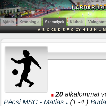
Ajánló
Kronológia
Személyek
Klubok
Válogatot
A
B
C
CS
D
E
F
G
GY
H
I
J
K
L
M
20
alkalommal vo
Pécsi MSC - Matias
(1.-4.)
Buda