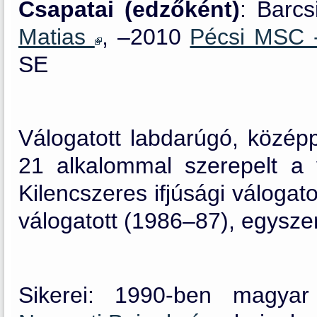
Csapatai (edzőként)
: Barc
Matias
, –2010
Pécsi MSC 
SE
Válogatott labdarúgó, közép
21 alkalommal szerepelt a v
Kilencszeres ifjúsági válogat
válogatott (1986–87), egysze
Sikerei: 1990-ben magyar