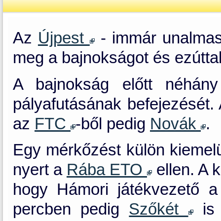
Az
Újpest
- immár unalmas 
meg a bajnokságot és ezútta
A bajnokság előtt néhány
pályafutásának befejezését.
az
FTC
-ből pedig
Novák
.
Egy mérkőzést külön kiemel
nyert a
Rába ETO
ellen. A 
hogy Hámori játékvezető 
percben pedig
Szőkét
is 