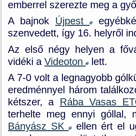
emberrel szerezte meg a győ
A bajnok
Újpest
egyébkén
szenvedett, így 16. helyről in
Az első négy helyen a fővá
vidéki a
Videoton
lett.
A 7-0 volt a legnagyobb gól
eredménnyel három találkoz
kétszer, a
Rába Vasas E
terhelte meg ennyi góllal
Bányász SK
ellen ért el u