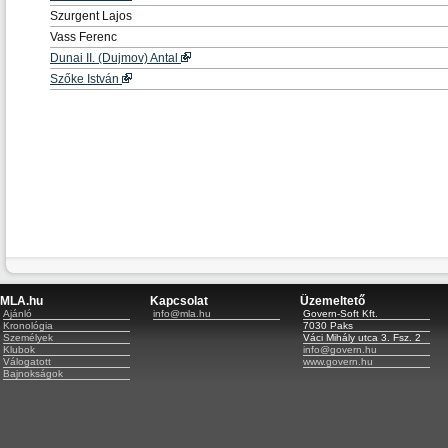
Szurgent Lajos
Vass Ferenc
Dunai II. (Dujmov) Antal
Szőke István
MLA.hu
Kapcsolat
Üzemeltető
Ajánló
info@mla.hu
Govern-Soft Kft.
Kronológia
7030 Paks
Személyek
Váci Mihály utca 3. Fsz. 2
Klubok
info@govern.hu
Válogatott
www.govern.hu
Bajnokságok