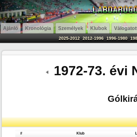
Ajánló
Kronológia
Személyek
Klubok
Válogatot
2025-2012
2012-1996
1996-1980
19
1972-73. évi
Gólkirá
#
Klub