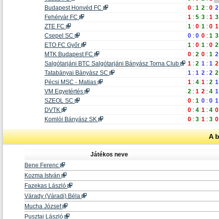
Budapest Honvéd FC
0
:
1
2
:
0
2
Fehérvár FC
1
:
5
3
:
1
3
ZTE FC
1
:
0
1
:
0
1
Csepel SC
0
:
0
0
:
1
3
ETO FC Győr
1
:
0
1
:
0
2
MTK Budapest FC
0
:
2
0
:
1
2
Salgótarjáni BTC Salgótarjáni Bányász Torna Club
1
:
2
1
:
1
2
Tatabányai Bányász SC
1
:
1
2
:
2
2
Pécsi MSC - Matias
1
:
4
1
:
2
1
VM Egyetértés
2
:
1
2
:
4
1
SZEOL SC
0
:
1
0
:
0
1
DVTK
0
:
4
1
:
4
0
Komlói Bányász SK
0
:
3
1
:
3
0
A 
Játékos neve
Bene Ferenc
Kozma István
Fazekas László
Várady (Váradi) Béla
Mucha József
Pusztai László