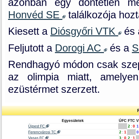
azonban egy döntetlen 
Honvéd SE
találkozója hoz
Kiesett a
Diósgyőri VTK
és
Feljutott a
Dorogi AC
és a
S
Rendhagyó módon csak szept
az olimpia miatt, amelye
ezüstérmet szerzett.
Egyesületek
ÚFC
FTC
V
Újpest FC
2
:
0
1
Ferencvárosi TC
2
:
1
0
Vasas FC
3
:
0
2
:
1