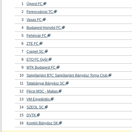
1
Újpest FC
2
Ferencvárosi TC
3
Vasas FC
4
Budapest Honvéd FC
5
Fehérvár FC
6
ZTE FC
7
Csepel SC
8
ETO FC Győr
9
MTK Budapest FC
10
Salgótarjáni BTC Salgótarjáni Bányász Torna Club
11
Tatabányai Bányász SC
12
Pécsi MSC - Matias
13
VM Egyetértés
14
SZEOL SC
15
DVTK
16
Komlói Bányász SK