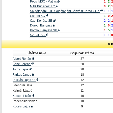
Pécsi MSC - Matias
1
:
2
2
MTK Budapest FC
0
:
2
1
Salgótarjáni BTC Salgótarjáni Bányász Torna Club
1
:
1
1
Csepel SC
1
:
0
2
Ózdi Kohász SE
2
:
2
1
Dorogi Bányász
1
:
0
2
Komlói Bányász SK
1
:
5
1
SZEOL SC
1
:
1
0
A 
Játékos neve
Góljainak száma
Albert Flórián
27
Bene Ferenc
20
Tichy Lajos
20
Farkas János
18
Puskás Lajos dr.
12
Szendrei Béla
12
Kalmár László
11
Korsós István
10
Rottenbiller István
10
Kocsis Lajos
9