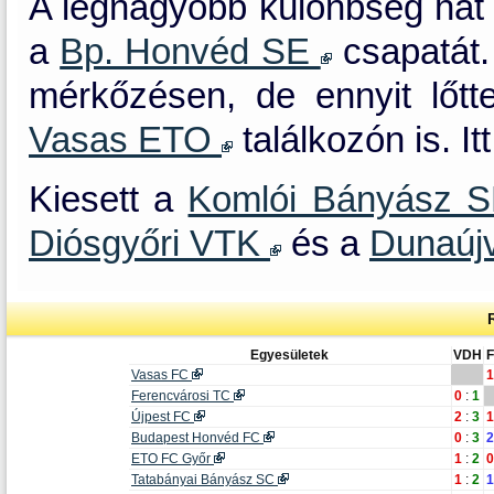
A legnagyobb különbség hat 
a
Bp. Honvéd SE
csapatát.
mérkőzésen, de ennyit lő
Vasas ETO
találkozón is. It
Kiesett a
Komlói Bányász 
Diósgyőri VTK
és a
Dunaúj
Egyesületek
VDH
Vasas FC
1
Ferencvárosi TC
0
:
1
Újpest FC
2
:
3
1
Budapest Honvéd FC
0
:
3
2
ETO FC Győr
1
:
2
0
Tatabányai Bányász SC
1
:
2
1