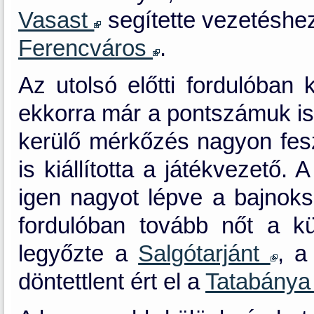
Vasast
segítette vezetéshez
Ferencváros
.
Az utolsó előtti fordulóban 
ekkorra már a pontszámuk is 
kerülő mérkőzés nagyon fesz
is kiállította a játékvezető.
igen nagyot lépve a bajnok
fordulóban tovább nőt a k
legyőzte a
Salgótarjánt
, 
döntettlent ért el a
Tatabány