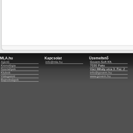
MLA.hu
Kapcsolat
Üzemeltető
Ajánló
info@mla.hu
Govern-Soft Kft.
Kronológia
7030 Paks
Személyek
Váci Mihály utca 3. Fsz. 2
Klubok
info@govern.hu
Válogatott
www.govern.hu
Bajnokságok