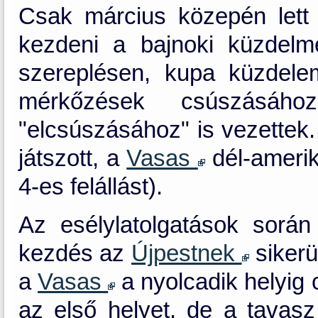
Csak március közepén lett o
kezdeni a bajnoki küzdelme
szereplésen, kupa küzdele
mérkőzések csúszásáh
"elcsúszásához" is vezettek
játszott, a
Vasas
dél-amerika
4-es felállást).
Az esélylatolgatások sorá
kezdés az
Újpestnek
sikerü
a
Vasas
a nyolcadik helyig
az első helyet, de a tavas