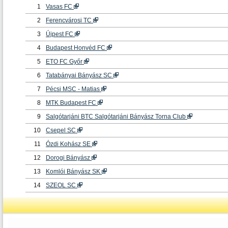
1
Vasas FC
2
Ferencvárosi TC
3
Újpest FC
4
Budapest Honvéd FC
5
ETO FC Győr
6
Tatabányai Bányász SC
7
Pécsi MSC - Matias
8
MTK Budapest FC
9
Salgótarjáni BTC Salgótarjáni Bányász Torna Club
10
Csepel SC
11
Ózdi Kohász SE
12
Dorogi Bányász
13
Komlói Bányász SK
14
SZEOL SC