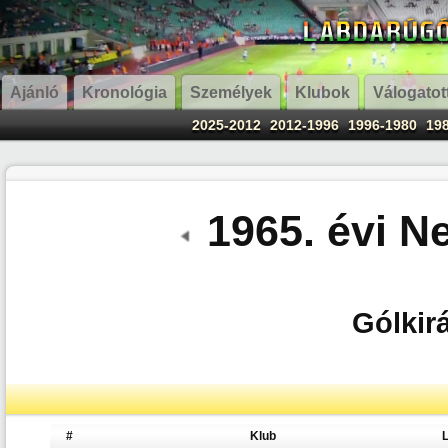
Ajánló
Kronológia
Személyek
Klubok
Válogatot
2025-2012
2012-1996
1996-1980
19
1965. évi N
Gólkirá
#
Klub