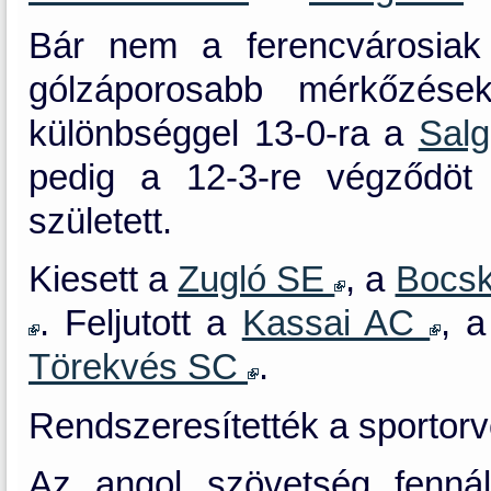
Bár nem a ferencvárosiak 
gólzáporosabb mérkőzések
különbséggel 13-0-ra a
Salg
pedig a 12-3-re végződö
született.
Kiesett a
Zugló SE
, a
Bocs
. Feljutott a
Kassai AC
, 
Törekvés SC
.
Rendszeresítették a sportorvo
Az angol szövetség fennáll