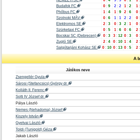
NEMZETI SC
0
:
4
3
:
3
0
:
1
1
Budafok FC
0
:
9
2
:
2
1
:
2
1
Phőbus FC
1
:
4
1
:
9
2
:
6
0
Szolnoki MÁV
0
:
6
1
:
1
2
:
2
0
Elektromos SE
2
:
3
0
:
3
2
:
1
0
Szürketaxi FC
0
:
5
1
:
6
0
:
6
2
Bocskai SC (Debrecen)
0
:
3
3
:
12
0
:
3
0
Zugló SE
2
:
4
0
:
10
1
:
4
2
Salgótarjáni Kohász SE
0
:
10
0
:
13
0
:
5
2
A 
Játékos neve
Zsengellér Gyula
Sárosi (Stefancsics) György dr.
Kolláth II. Ferenc
Solti IV József dr.
Pálya László
Nemes (Nehadoma) József
Kiszely István
Gyetvai László
Toldi (Tunigold) Géza
Jakab László