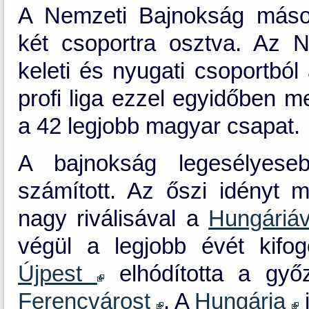
A Nemzeti Bajnokság másodo
két csoportra osztva. Az 
keleti és nyugati csoportból 
profi liga ezzel egyidőben m
a 42 legjobb magyar csapat.
A bajnokság legesélyes
számított. Az őszi idényt
nagy riválisával a
Hungáriá
végül a legjobb évét kif
Újpest
elhódította a győ
Ferencvárost
. A
Hungária