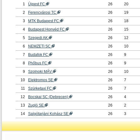
1
Újpest FC
26
20
2
Ferencvárosi TC
26
19
3
MTK Budapest FC
26
18
4
Budapest Honvéd FC
26
15
5
Szegedi AK
26
12
6
NEMZETI SC
26
10
7
Budafok FC
26
9
8
Phőbus FC
26
9
9
Szolnoki MÁV
26
10
10
Elektromos SE
26
7
11
Szürketaxi FC
26
7
12
Bocskai SC (Debrecen)
26
4
13
Zugló SE
26
2
14
Salgótarjáni Kohász SE
26
3