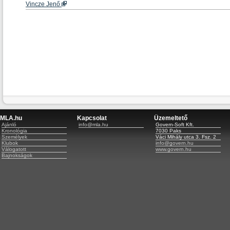
Vincze Jenő
MLA.hu
Kapcsolat
Üzemeltető
Ajánló
info@mla.hu
Govern-Soft Kft.
Kronológia
7030 Paks
Személyek
Váci Mihály utca 3. Fsz. 2
Klubok
info@govern.hu
Válogatott
www.govern.hu
Bajnokságok