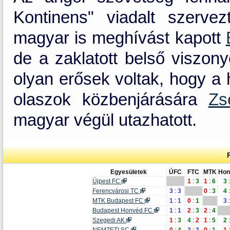
Kontinens" viadalt szerve
magyar is meghívást kapott
de a zaklatott belső viszon
olyan erősek voltak, hogy a
olaszok közbenjárására
Zs
magyar végül utazhatott.
Egyesületek
ÚFC
FTC
MTK
Hon
Újpest FC
1
:
3
1
:
6
3
Ferencvárosi TC
3
:
3
0
:
3
4
MTK Budapest FC
1
:
1
0
:
1
3
Budapest Honvéd FC
1
:
1
2
:
3
2
:
4
Szegedi AK
1
:
3
4
:
2
1
:
5
2