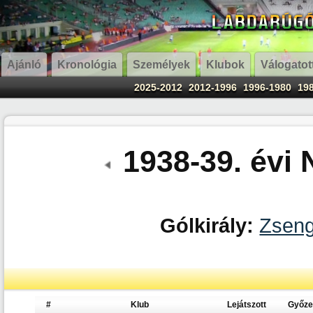
Ajánló
Kronológia
Személyek
Klubok
Válogatot
2025-2012
2012-1996
1996-1980
19
1938-39. évi
Gólkirály:
Zseng
#
Klub
Lejátszott
Győz