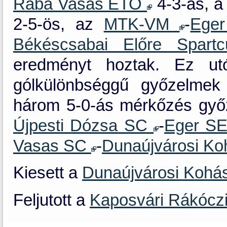
Rába Vasas ETO
4-3-as, 
2-5-ös, az
MTK-VM
-
Ege
Békéscsabai Előre Spa
eredményt hoztak. Ez utó
gólkülönbséggű győzelmek 
három 5-0-ás mérkőzés győzt
Újpesti Dózsa SC
-
Eger S
Vasas SC
-
Dunaújvárosi K
Kiesett a
Dunaújvárosi Koh
Feljutott a
Kaposvári Rákócz