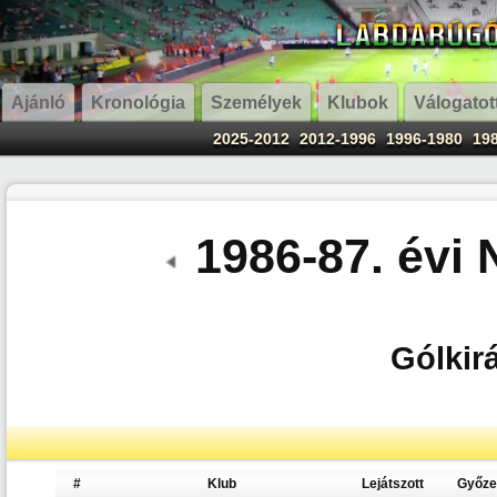
Ajánló
Kronológia
Személyek
Klubok
Válogatot
2025-2012
2012-1996
1996-1980
19
1986-87. évi
Gólkirá
#
Klub
Lejátszott
Győz