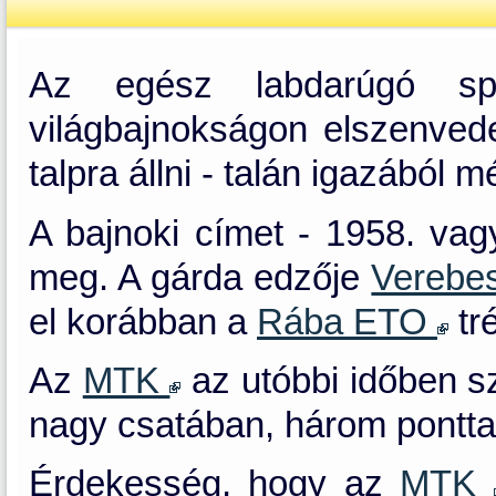
Az egész labdarúgó spo
világbajnokságon elszenvede
talpra állni - talán igazából 
A bajnoki címet - 1958. vag
meg. A gárda edzője
Verebe
el korábban a
Rába ETO
tr
Az
MTK
az utóbbi időben s
nagy csatában, három pontta
Érdekesség, hogy az
MTK