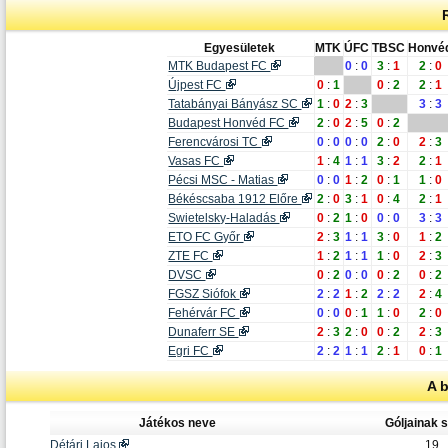
Egyesületek
MTK
ÚFC
TBSC
Honvé
MTK Budapest FC
0
:
0
3
:
1
2
:
0
Újpest FC
0
:
1
0
:
2
2
:
1
Tatabányai Bányász SC
1
:
0
2
:
3
3
:
3
Budapest Honvéd FC
2
:
0
2
:
5
0
:
2
Ferencvárosi TC
0
:
0
0
:
0
2
:
0
2
:
3
Vasas FC
1
:
4
1
:
1
3
:
2
2
:
1
Pécsi MSC - Matias
0
:
0
1
:
2
0
:
1
1
:
0
Békéscsaba 1912 Előre
2
:
0
3
:
1
0
:
4
2
:
1
Swietelsky-Haladás
0
:
2
1
:
0
0
:
0
3
:
3
ETO FC Győr
2
:
3
1
:
1
3
:
0
1
:
2
ZTE FC
1
:
2
1
:
1
1
:
0
2
:
3
DVSC
0
:
2
0
:
0
0
:
2
0
:
2
FGSZ Siófok
2
:
2
1
:
2
2
:
2
2
:
4
Fehérvár FC
0
:
0
0
:
1
1
:
0
2
:
0
Dunaferr SE
2
:
3
2
:
0
0
:
2
2
:
3
Egri FC
2
:
2
1
:
1
2
:
1
0
:
1
A 
Játékos neve
Góljainak
Détári Lajos
19