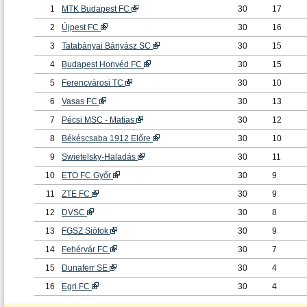
1
MTK Budapest FC
30
17
2
Újpest FC
30
16
3
Tatabányai Bányász SC
30
15
4
Budapest Honvéd FC
30
15
5
Ferencvárosi TC
30
10
6
Vasas FC
30
13
7
Pécsi MSC - Matias
30
12
8
Békéscsaba 1912 Előre
30
10
9
Swietelsky-Haladás
30
11
10
ETO FC Győr
30
9
11
ZTE FC
30
9
12
DVSC
30
8
13
FGSZ Siófok
30
9
14
Fehérvár FC
30
7
15
Dunaferr SE
30
4
16
Egri FC
30
4