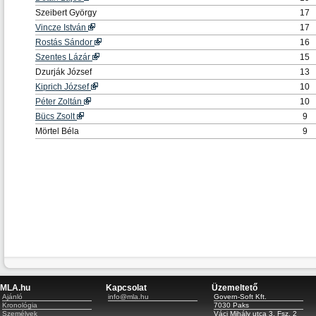
Szeibert György
17
Vincze István
17
Rostás Sándor
16
Szentes Lázár
15
Dzurják József
13
Kiprich József
10
Péter Zoltán
10
Bücs Zsolt
9
Mörtel Béla
9
MLA.hu
Kapcsolat
Üzemeltető
Ajánló
info@mla.hu
Govern-Soft Kft.
Kronológia
7030 Paks
Személyek
Váci Mihály utca 3. Fsz. 2