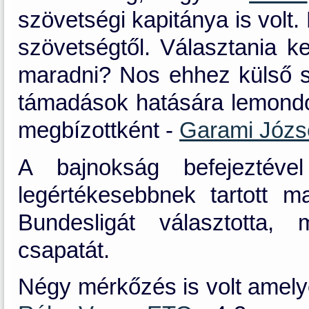
szövetségi kapitánya is volt
szövetségtől. Választania ke
maradni? Nos ehhez külső se
támadások hatására lemondott
megbízottként -
Garami Józs
A bajnokság befejeztével
legértékesebbnek tartott 
Bundesligát választotta,
csapatát.
Négy mérkőzés is volt amelye