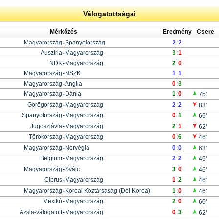
Válogatottságai
Mérkőzés
Eredmény
Csere
Magyarország
-
Spanyolország
2
:
2
Ausztria
-
Magyarország
3
:
1
NDK
-
Magyarország
2
:
0
Magyarország
-
NSZK
1
:
1
Magyarország
-
Anglia
0
:
3
Magyarország
-
Dánia
1
:
0
75'
Görögország
-
Magyarország
2
:
2
83'
Spanyolország
-
Magyarország
0
:
1
66'
Jugoszlávia
-
Magyarország
2
:
1
62'
Törökország
-
Magyarország
0
:
6
46'
Magyarország
-
Norvégia
0
:
0
63'
Belgium
-
Magyarország
2
:
2
46'
Magyarország
-
Svájc
3
:
0
46'
Ciprus
-
Magyarország
1
:
2
46'
Magyarország
-
Koreai Köztársaság (Dél-Korea)
1
:
0
46'
Mexikó
-
Magyarország
2
:
0
60'
Ázsia-válogatott
-
Magyarország
0
:
3
62'