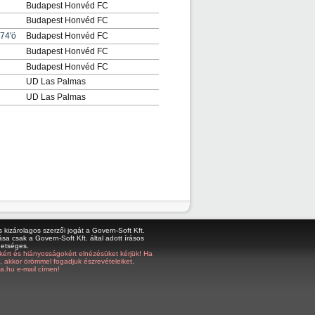
Budapest Honvéd FC
Budapest Honvéd FC
74'ö
Budapest Honvéd FC
Budapest Honvéd FC
Budapest Honvéd FC
UD Las Palmas
UD Las Palmas
kizárolagos szerzői jogát a Govern-Soft Kft.
sa csak a Govern-Soft Kft. által adott írásos
hetséges.
bákért és hiányosságokért elnézésüket kérjük! Ha
z, akkor örömmel fogadjuk észrevételeiket,
a.hu e-mail címen!