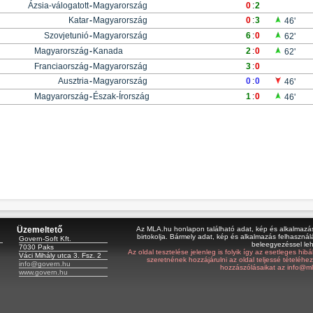
Ázsia-válogatott
-
Magyarország
0
:
2
Katar
-
Magyarország
0
:
3
46'
Szovjetunió
-
Magyarország
6
:
0
62'
Magyarország
-
Kanada
2
:
0
62'
Franciaország
-
Magyarország
3
:
0
Ausztria
-
Magyarország
0
:
0
46'
Magyarország
-
Észak-Írország
1
:
0
46'
Üzemeltető
Az MLA.hu honlapon található adat, kép és alkalmazás 
birtokolja. Bármely adat, kép és alkalmazás felhasználá
Govern-Soft Kft.
beleegyezéssel le
7030 Paks
Az oldal tesztelése jelenleg is folyik így az esetleges hi
Váci Mihály utca 3. Fsz. 2
szeretnének hozzájárulni az oldal teljessé tételéhe
info@govern.hu
hozzászólásaikat az info@ml
www.govern.hu