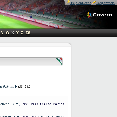
Bejelentkezés
Regisztráció
V
W
X
Y
Z
ZS
as Palmas
(23.-24.)
Honvéd FC
, 1988–1990 UD Las Palmas,