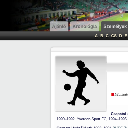
Ajánló
Kronológia
Személyek
A
B
C
CS
D
E
24
alkal
Csapatai 
1990–1992
Yverdon-Sport FC,
1994–199