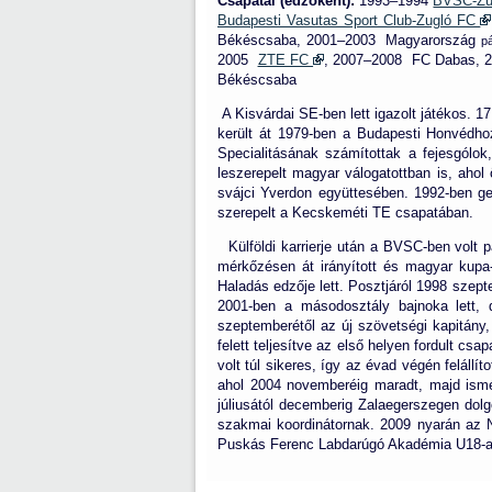
Csapatai (edzőként):
1993–1994
BVSC-Zug
Budapesti Vasutas Sport Club-Zugló FC
Békéscsaba, 2001–2003 Magyarország
p
2005
ZTE FC
, 2007–2008 FC Dabas,
Békéscsaba
A Kisvárdai SE-ben lett igazolt játékos. 1
került át 1979-ben a Budapesti Honvédhoz
Specialitásának számítottak a fejesgólok,
leszerepelt magyar válogatottban is, ahol
svájci Yverdon együttesében. 1992-ben ger
szerepelt a Kecskeméti TE csapatában.
Külföldi karrierje után a BVSC-ben volt 
mérkőzésen át irányított és magyar kupa
Haladás edzője lett. Posztjáról 1998 sze
2001-ben a másodosztály bajnoka lett,
szeptemberétől az új szövetségi kapitány
felett teljesítve az első helyen fordult c
volt túl sikeres, így az évad végén felál
ahol 2004 novemberéig maradt, majd ismét
júliusától decemberig Zalaegerszegen do
szakmai koordinátornak. 2009 nyarán az N
Puskás Ferenc Labdarúgó Akadémia
U18-a