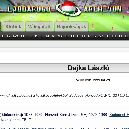
Klubok
Válogatott
Bajnokságok
F
G
GY
H
I
J
K
L
M
N
NY
O
Ö
P
Q
R
S
SZ
T
TY
U
Ü
Dajka László
Született: 1959.04.29.
ommal volt válogatott a következő klubokból:
Budapest Honvéd FC
(1.-22.)
UD L
(játékosként):
1978–1979 Honvéd Bem József SE, 1979–1988
Budapest 
5
Kecskeméti TE