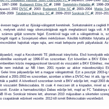
ló FC Budapesti Vasutas Sport Club-Zugló FC
1994–1996
Kec
pályaedző,
, 1997–1998
Budapesti Előre SC
, 1998
Swietelsky-Haladás
, 1998–2
2002
DVSC
, 2003
Budapesti Előre SC
, 2003–2004
Matáv So
ályaedző,
 2008–2009
Tatabányai Bányász SC
,
2009–2010
Soroksár FC
, 2010–20
7 évesen tagja volt az ifjúsági-válogatott keretének. Sorkatonaként a cegléd
, melynek utolsó nagy sikerszériájának egyik meghatározó tagja volt. A 
 számos gólját szerezte fejjel. Ezenkívül tagja volt a válogatottnak is, 
 öngólt rúgott a Szovjetunió elleni mérkőzésen. Később külföldön folytatta 
incműtétet hajtottak végre rajta, ami miatt befejezte profii pályafutását.
pályaedző, majd a Kecskeméti TE játékosait irányította. Első komolyabb ed
-döntőbe vezényelt az 1996-97-es szezonban. Ezt követően a BKV Előre tr
ptemberében közös megegyezéssel távozott és visszatért a BKV Előréhez, mel
 de nem indultak az NB I-ben. 2001 nyarán az akkor másodosztályú E
,
Gelei Imre
pályaedzője lett a magyar válogatottnál. Ezt a posztját 2003-i
sapatával a 2001-2002-es szezonban, azonban a télen a
DVSC
-hez írt alá, így 
lították a padtól. A következő szezonban ismét a BKV edzője lett, majd 2003 
 visszatért Békéscsabára. Itt csak 4 meccsen ült a kispadon, mivel az eg
lgozott. Ezután a harmadosztályú Dabas edzője lett, majd az FC Tatabánya
B III-es Soroksár trénere lett, ahonnan 2010 májusában a sikertelen szerep
s csapatának edzéseit vezette. 2012-től ismét Békéscsabán vezetőedző.