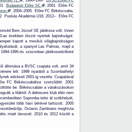
skeméti TE
, 1996–1997
BVSC-Zugló FC
001
Budapesti Előre SC
, 2001 Előre FC
pron
, 2004–2005 Előre FC Békéscsaba,
12 Puskás Akadémia U18, 2012– Előre FC
i Honvéd Bem József SE játékosa volt. Innen
80-as években ötször nyertek bajnokságot.
szerepet kapott a mexikói világbajnokságon
pályafutását, a spanyol Las Palmas, majd a
 Az 1994-1995-ös szezonban játékosedzőként
zői állomása a
BVSC
csapata volt, amit 34
énere lett. 1998 nyarától a Szombathelyi
ynek edzéseit 2001-ig vezette. Csapatával
lőre FC Békéscsabához szerződött. 2001
g töltötte be. Békéscsabán a várakozásokon
megvált a liláktól. A debreceni klub élén nem
decemberében Sopronba tette át székhelyét,
yesület több havi bérével tartozott. 2005
 vezetőedzője, Octavio Zambrano meghívta
lés miatt távozott. 2010 és 2012 között a