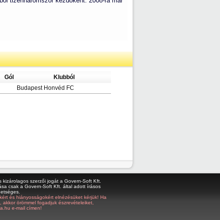
bből tizenháromszor kezdőként. 2008-ra már
Gól
Klubból
Budapest Honvéd FC
kizárolagos szerzői jogát a Govern-Soft Kft.
sa csak a Govern-Soft Kft. által adott írásos
hetséges.
bákért és hiányosságokért elnézésüket kérjük! Ha
z, akkor örömmel fogadjuk észrevételeiket,
a.hu e-mail címen!