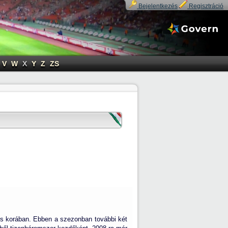
Bejelentkezés
Regisztráció
V
W
X
Y
Z
ZS
es korában. Ebben a szezonban további két