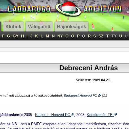
Klubok
Válogatott
Bajnokságok
F
G
GY
H
I
J
K
L
M
N
NY
O
Ö
P
Q
R
S
SZ
T
TY
U
Ü
Debreceni András
Született: 1989.04.21.
mal volt válogatott a következő klubból:
Budapest Honvéd FC
(1.)
(játékosként):
2005–
Kispest - Honvéd FC
, 2008
Kecskeméti TE
ként az
NB I
-ben a PMFC csapata elleni idegenbeli mérkőzésen, tizenhat év