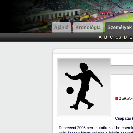
Ajánló
Kronológia
Személyek
A
B
C
CS
D
E
1
alkalom
Csapatai 
Debreceni 2005-ben mutatkozott be csere