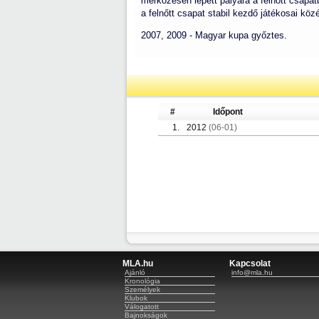
mérkőzésen lépett pályára a felnőtt csapa
a felnőtt csapat stabil kezdő játékosai köz
2007, 2009 - Magyar kupa győztes.
#
Időpont
1.
2012
(06-01)
MLA.hu
Kapcsolat
Ajánló
info@mla.hu
Kronológia
Személyek
Klubok
Válogatott
Bajnokságok