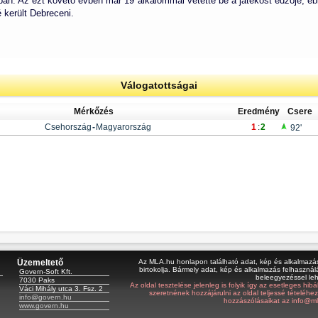
tban. Az ezt követő évben már 19 alkalommal vetette be a játékost edzője, e
é került Debreceni.
Válogatottságai
Mérkőzés
Eredmény
Csere
Csehország
-
Magyarország
1
:
2
92'
Üzemeltető
Az MLA.hu honlapon található adat, kép és alkalmazás 
birtokolja. Bármely adat, kép és alkalmazás felhasználá
Govern-Soft Kft.
beleegyezéssel le
7030 Paks
Az oldal tesztelése jelenleg is folyik így az esetleges hi
Váci Mihály utca 3. Fsz. 2
szeretnének hozzájárulni az oldal teljessé tételéhe
info@govern.hu
hozzászólásaikat az info@ml
www.govern.hu