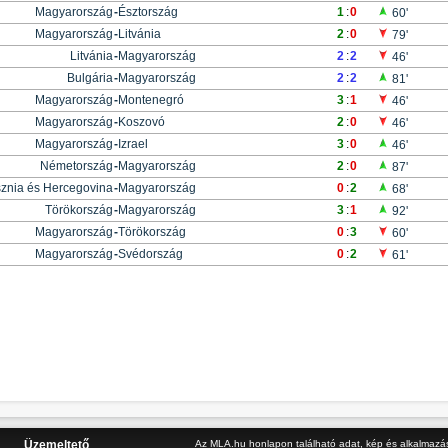
Magyarország
-
Észtország
1
:
0
60'
Magyarország
-
Litvánia
2
:
0
79'
Litvánia
-
Magyarország
2
:
2
46'
Bulgária
-
Magyarország
2
:
2
81'
Magyarország
-
Montenegró
3
:
1
46'
Magyarország
-
Koszovó
2
:
0
46'
Magyarország
-
Izrael
3
:
0
46'
Németország
-
Magyarország
2
:
0
87'
znia és Hercegovina
-
Magyarország
0
:
2
68'
Törökország
-
Magyarország
3
:
1
92'
Magyarország
-
Törökország
0
:
3
60'
Magyarország
-
Svédország
0
:
2
61'
Üzemeltető
Az MLA.hu honlapon található adat, kép és alkalmazás 