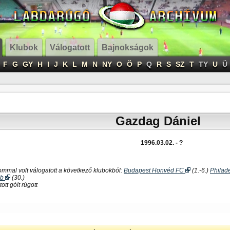
Klubok
Válogatott
Bajnokságok
F
G
GY
H
I
J
K
L
M
N
NY
O
Ö
P
Q
R
S
SZ
T
TY
U
Ü
Gazdag Dániel
1996.03.02. - ?
ommal volt válogatott a következő klubokból:
Budapest Honvéd FC
(1.-6.)
Philad
ub
(30.)
ott gólt rúgott