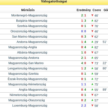
Válogatottságai
Mérkőzés
Eredmény
Csere
Gó
Montenegró
-
Magyarország
2
:
1
46'
Bulgária
-
Magyarország
1
:
3
82'
Szerbia
-
Magyarország
0
:
1
76'
Oroszország
-
Magyarország
0
:
0
46'
San Marino
-
Magyarország
0
:
3
62'
Andorra
-
Magyarország
1
:
4
51'
29'
Magyarország
-
Anglia
0
:
4
82'
Albánia
-
Magyarország
1
:
0
67'
Magyarország
-
Andorra
2
:
1
65'
Magyarország
-
San Marino
4
:
0
22'
73'
Lengyelország
-
Magyarország
1
:
2
80'
58'
Magyarország
-
Szerbia
0
:
1
59'
Észak-Írország
-
Magyarország
0
:
1
72'
Magyarország
-
Németország
1
:
1
75'
Anglia
-
Magyarország
0
:
4
89'
55'
Németország
-
Magyarország
0
:
1
67'
Magyarország
-
Olaszország
0
:
2
57'
Luxemburg
-
Magyarország
2
:
2
58'