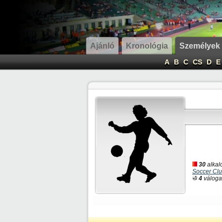
Ajánló
Kronológia
Személyek
A
B
C
CS
D
E
30
alkal
Soccer Cl
4
válogat