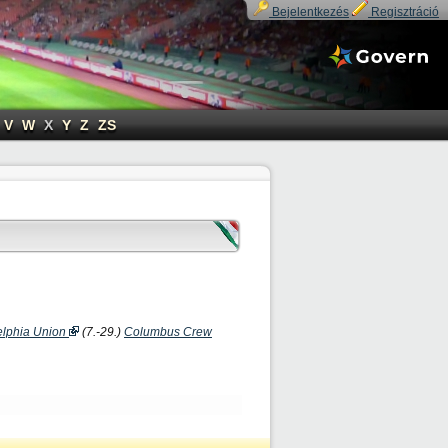
Bejelentkezés
Regisztráció
V
W
X
Y
Z
ZS
elphia Union
(7.-29.)
Columbus Crew