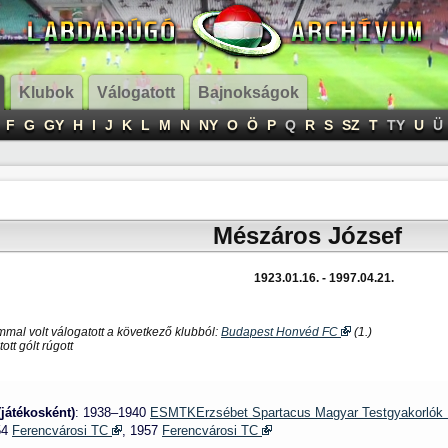
Klubok
Válogatott
Bajnokságok
F
G
GY
H
I
J
K
L
M
N
NY
O
Ö
P
Q
R
S
SZ
T
TY
U
Ü
Mészáros József
1923.01.16. - 1997.04.21.
mal volt válogatott a következő klubból:
Budapest Honvéd FC
(1.)
ott gólt rúgott
(játékosként)
: 1938–1940
ESMTKErzsébet Spartacus Magyar Testgyakorlók
54
Ferencvárosi TC
, 1957
Ferencvárosi TC