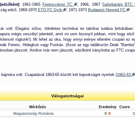
(edzőként)
: 1961-1965
Ferencvárosi TC
, 1966, 1967
Salgótarjáni BTC
zág edző, 1969-1970
ETO FC Győr
, 1971-1973
Budapest Honvéd FC
 volt. Elegáns stílus, tökéletes technikai és taktikai tudása birtokában 
pura mégis veszélyt jelentett, amit mi sem bizonyít jobban, mint hogy első 
 kilencet rúgtunk!). Mi lehet az oka, hogy ennyi erénye ellenére csupán ez 
 Deák Ferenc, Hidegkuti vagy Puskás. (Azon az egy találkozón Deák "Bamba" 
árosban játszott. Amikor már nem játszott, edzőként irányította az FTC csap
bajnoka volt. Csapatával 1963-65 között két bajnokságot nyertek (
1962-63
Válogatottságai
Mérkőzés
Eredmény
Csere
Magyarország
-
Románia
9
:
0
3