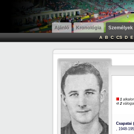
Ajánló
Kronológia
Személyek
A
B
C
CS
D
E
1
alkalom
2
válogat
Csapatai 
, 1948-19