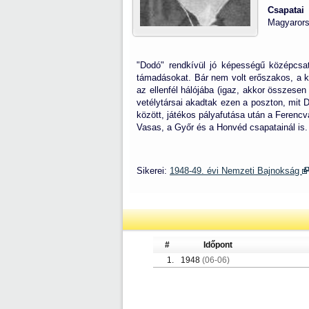
Csapatai 
Magyarors
"Dodó" rendkívül jó képességű középcsatár
támadásokat. Bár nem volt erőszakos, a ka
az ellenfél hálójába (igaz, akkor összesen
vetélytársai akadtak ezen a poszton, mit
között, játékos pályafutása után a Ferencv
Vasas, a Győr és a Honvéd csapatainál is.
Sikerei:
1948-49. évi Nemzeti Bajnokság
#
Időpont
1.
1948
(06-06)