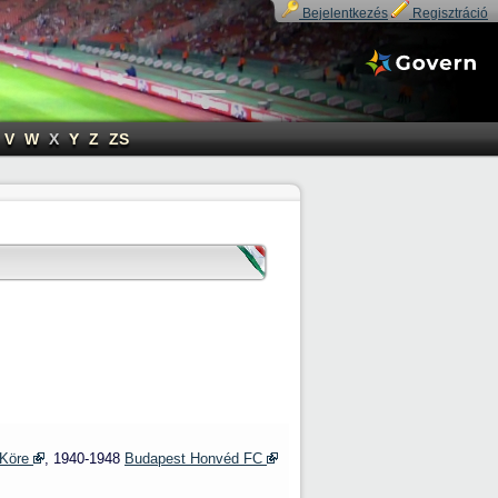
Bejelentkezés
Regisztráció
V
W
X
Y
Z
ZS
 Köre
, 1940-1948
Budapest Honvéd FC