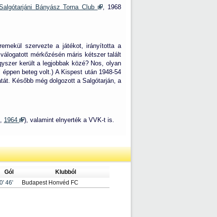
 Salgótarjáni Bányász Torna Club
, 1968
remekül szervezte a játékot, irányította a
válogatott mérkőzésén máris kétszer talált
egyszer került a legjobbak közé? Nos, olyan
éppen beteg volt.) A Kispest után 1948-54
atát. Később még dolgozott a Salgótarján, a
,
1964
), valamint elnyerték a VVK-t is.
Gól
Klubból
0'
46'
Budapest Honvéd FC