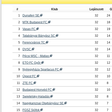
#
Klub
Lejátszott
G
1
Dunaferr SE
32
24
2
MTK Budapest FC
32
18
3
Vasas FC
32
19
4
Tatabányai Bányász SC
32
14
5
Ferencvárosi TC
32
14
6
DVSC
32
14
7
Pécsi MSC - Matias
32
11
8
ETO FC Győr
32
12
9
Nyíregyháza Spartacus FC
32
12
10
Újpest FC
32
10
11
ZTE FC
32
8
12
Budapest Honvéd FC
32
10
13
Swietelsky-Haladás
32
8
14
Nagykanizsai Olajbányász SE
32
7
15
FGSZ Siófok
32
7