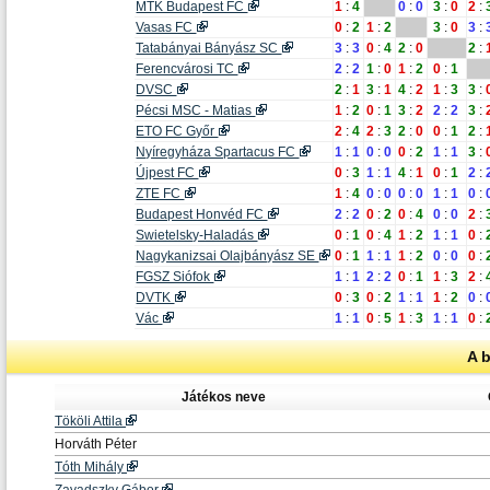
MTK Budapest FC
1
:
4
0
:
0
3
:
0
2
:
Vasas FC
0
:
2
1
:
2
3
:
0
3
:
Tatabányai Bányász SC
3
:
3
0
:
4
2
:
0
2
:
Ferencvárosi TC
2
:
2
1
:
0
1
:
2
0
:
1
DVSC
2
:
1
3
:
1
4
:
2
1
:
3
3
:
Pécsi MSC - Matias
1
:
2
0
:
1
3
:
2
2
:
2
3
:
ETO FC Győr
2
:
4
2
:
3
2
:
0
0
:
1
2
:
Nyíregyháza Spartacus FC
1
:
1
0
:
0
0
:
2
1
:
1
3
:
Újpest FC
0
:
3
1
:
1
4
:
1
0
:
1
2
:
ZTE FC
1
:
4
0
:
0
0
:
0
1
:
1
0
:
Budapest Honvéd FC
2
:
2
0
:
2
0
:
4
0
:
0
2
:
Swietelsky-Haladás
0
:
1
0
:
4
1
:
2
1
:
1
0
:
Nagykanizsai Olajbányász SE
0
:
1
1
:
1
1
:
2
0
:
0
0
:
FGSZ Siófok
1
:
1
2
:
2
0
:
1
1
:
3
2
:
DVTK
0
:
3
0
:
2
1
:
1
1
:
2
0
:
Vác
1
:
1
0
:
5
1
:
3
1
:
1
0
:
A 
Játékos neve
Tököli Attila
Horváth Péter
Tóth Mihály