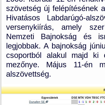
szövetség új felépítésének a
Hivatásos Labdarúgó-alsz
versenykiírás, amely sze
Nemzeti Bajnokság és i
legjobbak. A bajnokság júni
csoportból alakul majd ki 
mezőnye. Május 11-én me
alszövettség.
Egyesületek
DSE
MTK
VDH
TBSC
FT
Dunaferr SE
1
:
1
1
:
0
2
:
0
1
: