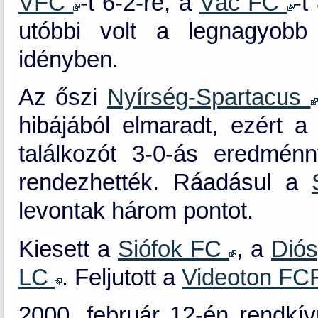
VFC
-t 6-2-re, a
Vác FC
-t
utóbbi volt a legnagyob
idényben.
Az őszi
Nyírség-Spartacus
hibájából elmaradt, ezért 
találkozót 3-0-ás eredménn
rendezhették. Ráadásul a
levontak három pontot.
Kiesett a
Siófok FC
, a
Dió
LC
. Feljutott a
Videoton FC
2000. február 12-én rendkí