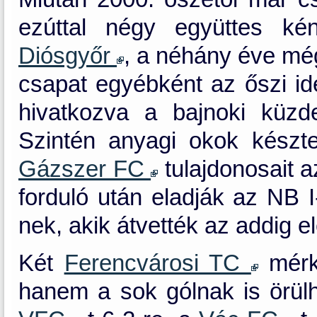
ezúttal négy együttes ké
Diósgyőr
, a néhány éve mé
csapat egyébként az őszi id
hivatkozva a bajnoki küzde
Szintén anyagi okok készte
Gázszer FC
tulajdonosait a
forduló után eladják az NB I
nek, akik átvették az addig e
Két
Ferencvárosi TC
mérk
hanem a sok gólnak is örülh