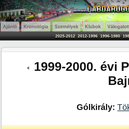
Ajánló
Kronológia
Személyek
Klubok
Válogatot
2025-2012
2012-1996
1996-1980
19
1999-2000. évi P
Ba
Gólkirály:
Tök