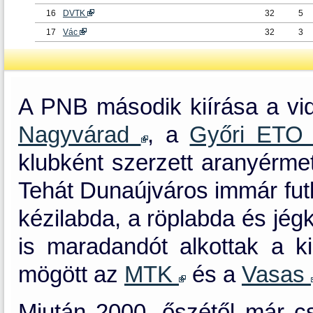
16
DVTK
32
5
17
Vác
32
3
A PNB második kiírása a vidé
Nagyvárad
, a
Győri ET
klubként szerzett aranyérm
Tehát Dunaújváros immár futba
kézilabda, a röplabda és jég
is maradandót alkottak a k
mögött az
MTK
és a
Vasas
Miután 2000. őszétől már cs