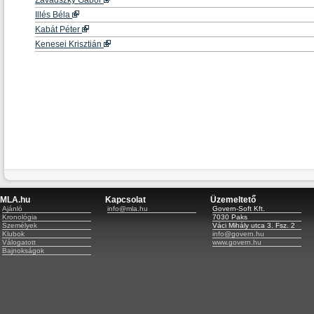
Zavadszky Gábor
Illés Béla
Kabát Péter
Kenesei Krisztián
MLA.hu
Kapcsolat
Üzemeltető
Ajánló
info@mla.hu
Govern-Soft Kft.
Kronológia
7030 Paks
Személyek
Váci Mihály utca 3. Fsz. 2
Klubok
info@govern.hu
Válogatott
www.govern.hu
Bajnokságok