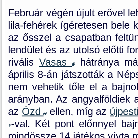
Február végén újult erővel leh
lila-fehérek ígéretesen bele
az ősszel a csapatban felt
lendület és az utolsó előtti f
rivális
Vasas
hátránya már
április 8-án játszották a Né
nem vehetik tőle el a bajn
arányban. Az angyalföldiek a
az
Ózd
ellen, míg az
újpest
-val. Két pont előnnyel ba
mindössze 14 játékos vívta 