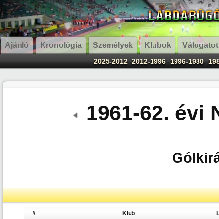
Ajánló
Kronológia
Személyek
Klubok
Válogatot
2025-2012
2012-1996
1996-1980
19
1961-62. évi
Gólkirá
#
Klub