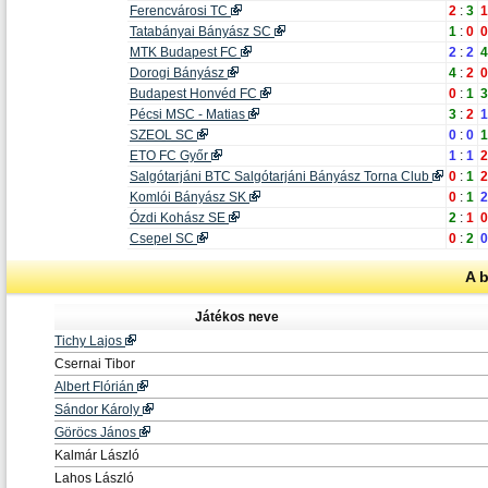
Ferencvárosi TC
2
:
3
1
Tatabányai Bányász SC
1
:
0
0
MTK Budapest FC
2
:
2
4
Dorogi Bányász
4
:
2
0
Budapest Honvéd FC
0
:
1
3
Pécsi MSC - Matias
3
:
2
1
SZEOL SC
0
:
0
1
ETO FC Győr
1
:
1
2
Salgótarjáni BTC Salgótarjáni Bányász Torna Club
0
:
1
2
Komlói Bányász SK
0
:
1
2
Ózdi Kohász SE
2
:
1
0
Csepel SC
0
:
2
0
A 
Játékos neve
Tichy Lajos
Csernai Tibor
Albert Flórián
Sándor Károly
Göröcs János
Kalmár László
Lahos László