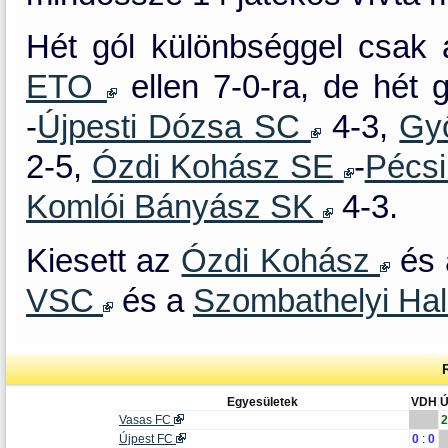
Hét gól különbséggel csak
ETO
ellen 7-0-ra, de hét 
-
Újpesti Dózsa SC
4-3,
Gy
2-5,
Ózdi Kohász SE
-
Pécs
Komlói Bányász SK
4-3.
Kiesett az
Ózdi Kohász
és
VSC
és a
Szombathelyi H
Egyesületek
VDH
Vasas FC
2
Újpest FC
0
:
0