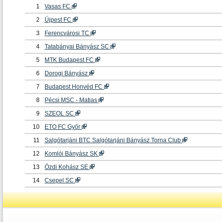
1
Vasas FC
2
Újpest FC
3
Ferencvárosi TC
4
Tatabányai Bányász SC
5
MTK Budapest FC
6
Dorogi Bányász
7
Budapest Honvéd FC
8
Pécsi MSC - Matias
9
SZEOL SC
10
ETO FC Győr
11
Salgótarjáni BTC Salgótarjáni Bányász Torna Club
12
Komlói Bányász SK
13
Ózdi Kohász SE
14
Csepel SC