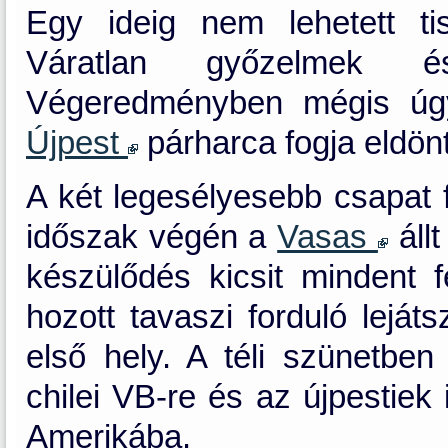
Egy ideig nem lehetett ti
Váratlan győzelmek és
Végeredményben mégis úgy
Újpest
párharca fogja eldönt
A két legesélyesebb csapat f
időszak végén a
Vasas
állt
készülődés kicsit mindent f
hozott tavaszi forduló lejá
első hely. A téli szünetben
chilei VB-re és az újpestiek
Amerikába.