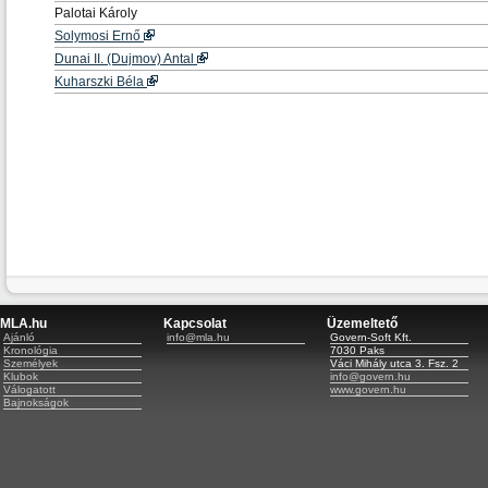
Palotai Károly
Solymosi Ernő
Dunai II. (Dujmov) Antal
Kuharszki Béla
MLA.hu
Kapcsolat
Üzemeltető
Ajánló
info@mla.hu
Govern-Soft Kft.
Kronológia
7030 Paks
Személyek
Váci Mihály utca 3. Fsz. 2
Klubok
info@govern.hu
Válogatott
www.govern.hu
Bajnokságok