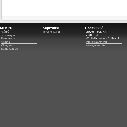
MLA.hu
Kapcsolat
Üzemeltető
Ajánló
info@mla.hu
Govern-Soft Kft.
Kronológia
7030 Paks
Személyek
Váci Mihály utca 3. Fsz. 2
Klubok
info@govern.hu
Válogatott
www.govern.hu
Bajnokságok