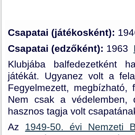
Csapatai (játékosként):
194
Csapatai (edzőként):
1963
Klubjába balfedezetként h
játékát. Ugyanez volt a fel
Fegyelmezett, megbízható, fá
Nem csak a védelemben, d
hasznos tagja volt csapatána
Az
1949-50. évi Nemzeti 