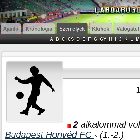
Ajánló
Kronológia
Személyek
Klubok
Válogatot
A
B
C
CS
D
E
F
G
GY
H
I
J
K
L
M
2
alkalommal volt
Budapest Honvéd FC
(1.-2.)