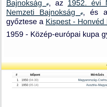
Bajnokság
, az
1952. évi
Nemzeti Bajnokság
, és 
győztese a
Kispest - Honvé
1959 - Közép-európai kupa g
#
Időpont
Mérkőzés
1.
1950
(04-30)
Magyarország
-
Csehsz
2.
1950
(05-14)
Ausztria
-
Magya