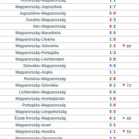
Finnország
-
Magyarország
1
:
1
Magyarország
-
Jugoszlávia
1
:
7
Jugoszlávia
-
Magyarország
5
:
0
Ausztria
-
Magyarország
2
:
3
Irán
-
Magyarország
0
:
2
Magyarország
-
Macedónia
0
:
0
Magyarország
-
Litvánia
1
:
0
Magyarország
-
Szlovénia
2
:
1
86'
Magyarország
-
Portugália
1
:
3
Magyarország
-
Liechtenstein
5
:
0
Szlovákia
-
Magyarország
0
:
0
Magyarország
-
Anglia
1
:
1
Románia
-
Magyarország
2
:
0
Magyarország
-
Szlovákia
0
:
1
73'
Lichtenstein
-
Magyarország
0
:
0
Magyarország
-
Azerbajdzsán
3
:
0
Portugália
-
Magyarország
3
:
0
Magyarország
-
Lengyelország
0
:
0
Észak-Írország
-
Magyarország
0
:
1
46'
Magyarország
-
Izrael
2
:
1
Magyarország
-
Ausztria
1
:
1
55'
Magyarország
-
Olaszország
2
:
2