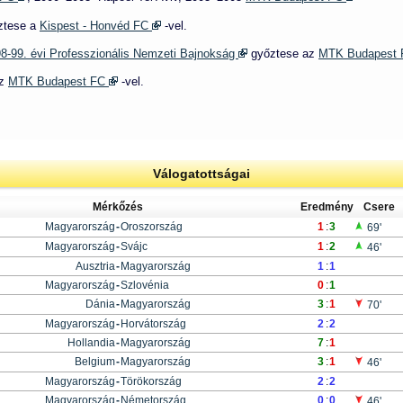
ztese a
Kispest - Honvéd FC
-vel.
8-99. évi Professzionális Nemzeti Bajnokság
győztese az
MTK Budapest
az
MTK Budapest FC
-vel.
Válogatottságai
Mérkőzés
Eredmény
Csere
Magyarország
-
Oroszország
1
:
3
69'
Magyarország
-
Svájc
1
:
2
46'
Ausztria
-
Magyarország
1
:
1
Magyarország
-
Szlovénia
0
:
1
Dánia
-
Magyarország
3
:
1
70'
Magyarország
-
Horvátország
2
:
2
Hollandia
-
Magyarország
7
:
1
Belgium
-
Magyarország
3
:
1
46'
Magyarország
-
Törökország
2
:
2
Magyarország
-
Németország
0
:
0
46'