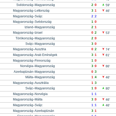
Svédország
-
Magyarország
2
:
0
59'
Magyarország
-
Lettország
3
:
1
46'
Magyarország
-
Svájc
2
:
2
Magyarország
-
Svédország
1
:
0
Izland
-
Magyarország
2
:
1
Magyarország
-
Izrael
0
:
2
53'
Törökország
-
Magyarország
2
:
0
Svájc
-
Magyarország
3
:
0
Magyarország
-
Ausztria
0
:
2
74'
Magyarország
-
Arab Emírségek
3
:
1
81'
Magyarország
-
Finnország
1
:
0
Norvégia
-
Magyarország
3
:
0
86'
Azerbajdzsán
-
Magyarország
0
:
3
Málta
-
Magyarország
1
:
4
46'
Magyarország
-
Ausztrália
1
:
3
Svájc
-
Magyarország
1
:
0
80'
Magyarország
-
Norvégia
1
:
1
Magyarország
-
Málta
3
:
0
46'
Magyarország
-
Svájc
1
:
1
46'
Magyarország
-
Azerbajdzsán
3
:
1