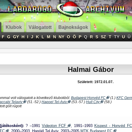
Klubok
Válogatott
Bajnokságok
F
G
GY
H
I
J
K
L
M
N
NY
O
Ö
P
Q
R
S
SZ
T
TY
U
Ü
Halmai Gábor
Született: 1972.01.07.
ommal volt válogatott a következő klubokból:
Budapest Honvéd FC
(1.)
KFC Germ
accabi Telaviv
(51.-52.)
Hapoel Tel-Aviv
(53.-57.)
Hull City
(58.)
ott gólt rúgott
(játékosként):
? –1991
Videoton FCF
, 1991–1993
Kispest - Honvéd F
 FC
, 2000–2003
Hapóél Tel Aviv,
2003–2005
MTK Budapest FC