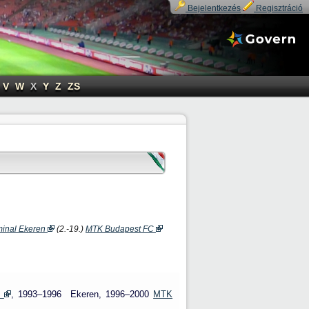
Bejelentkezés
Regisztráció
V
W
X
Y
Z
ZS
inal Ekeren
(2.-19.)
MTK Budapest FC
C
, 1993–1996
Ekeren,
1996–2000
MTK