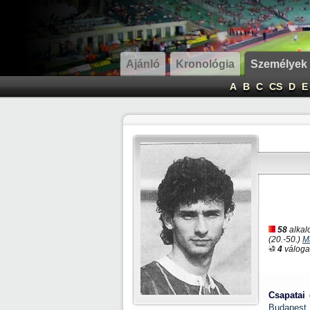
Ajánló
Kronológia
Személyek
A
B
C
CS
D
E
58
alkal
(20.-50.)
M
4
válogat
Csapatai 
Budapest