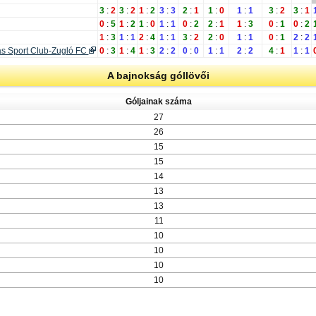
3
:
2
3
:
2
1
:
2
3
:
3
2
:
1
1
:
0
1
:
1
3
:
2
3
:
1
0
:
5
1
:
2
1
:
0
1
:
1
0
:
2
2
:
1
1
:
3
0
:
1
0
:
2
1
:
3
1
:
1
2
:
4
1
:
1
3
:
2
2
:
0
1
:
1
0
:
1
2
:
2
s Sport Club-Zugló FC
0
:
3
1
:
4
1
:
3
2
:
2
0
:
0
1
:
1
2
:
2
4
:
1
1
:
1
A bajnokság góllövői
Góljainak száma
27
26
15
15
14
13
13
11
10
10
10
10