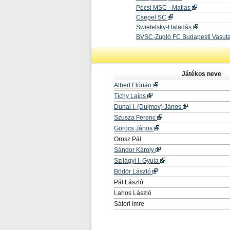
Pécsi MSC - Matias
Csepel SC
Swietelsky-Haladás
BVSC-Zugló FC Budapesti Vasuta
Játékos neve
Albert Flórián
Tichy Lajos
Dunai I. (Dujmov) János
Szusza Ferenc
Göröcs János
Orosz Pál
Sándor Károly
Szilágyi I. Gyula
Bödör László
Pál László
Lahos László
Sátori Imre