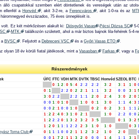
álló csapatokkal szemben elért döntetlenek és vereségek után az utolsó 
m ellenfél a
Honvéd
, akit 3-2-re, a
Ferencváros
, akit 1-0-ra és az
M
 háromnegyed évszázados, 75 éves ünneplését is.
volt. Ez két mérkőzésen alakult ki:
Diósgyőri Vasas
-
Pécsi Dózsa SC
5-
a SC
-
MTK
találkozón született, ahol a már biztos bajnok lila-fehérek 5-4
 a
BVSC
. Feljutott a
Debreceni VSC
és a
Győri Vasas ETO
.
 olyan 18 év körüli fiatal játékosok, mint a
Vasasban
Farkas
, vagy a
F
Részeredmények
ek
ÚFC
FTC
VDH
MTK
DVTK
TBSC
Honvéd
SZEOL
BTC
0
:
1
2
:
0
5
:
4
2
:
2
2
:
2
3
:
2
3
:
1
1
:
0
0
:
1
2
:
2
0
:
2
2
:
1
1
:
1
3
:
2
0
:
0
3
:
1
3
:
0
2
:
2
2
:
2
1
:
1
2
:
0
2
:
4
3
:
0
2
:
0
0
:
0
1
:
0
1
:
0
1
:
0
0
:
1
3
:
0
1
:
1
4
:
3
0
:
0
2
:
1
0
:
0
1
:
0
0
:
2
0
:
2
3
:
1
1
:
1
1
:
2
2
:
4
0
:
3
1
:
0
2
:
1
1
:
0
2
:
2
0
:
0
1
:
2
2
:
2
0
:
1
3
:
2
3
:
2
3
:
5
0
:
1
3
:
2
1
:
2
0
:
1
1
:
1
2
:
2
2
:
3
1
:
0
1
:
0
0
:
3
ányász Torna Club
0
:
1
1
:
1
0
:
0
2
:
1
1
:
2
3
:
2
1
:
0
2
:
0
0
:
0
1
:
7
2
:
1
1
:
3
2
:
0
0
:
0
1
:
4
1
:
1
3
:
1