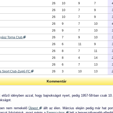
26
10
9
7
26
10
7
9
26
10
7
9
26
9
7
10
26
9
7
10
nyász Torna Club
26
7
9
10
26
6
11
9
26
8
7
11
26
8
4
14
26
6
7
13
s Sport Club-Zugló FC
26
3
10
13
Kommentár
 előző idényben azzal, hogy bajnokságot nyert, pedig 1957-58-ban csak 10. 
okságot.
kben nem remekelő
Újpest
állt az élen. Március elején pedig már hat pon
arcot folytatniuk, most mégis a
Ferencváros
lett a legveszélyesebb ellenfé