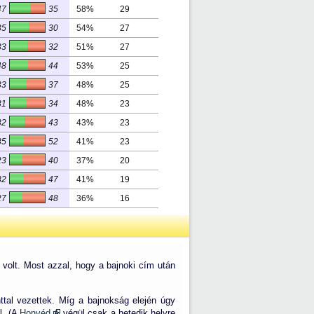
47
35
58%
29
35
30
54%
27
33
32
51%
27
48
44
53%
25
33
37
48%
25
31
34
48%
23
32
43
43%
23
35
52
41%
23
23
40
37%
20
32
47
41%
19
27
48
36%
16
volt. Most azzal, hogy a bajnoki cím után
ttal vezettek. Míg a bajnokság elején úgy
l. (A
Honvéd
végül csak a hetedik helyre