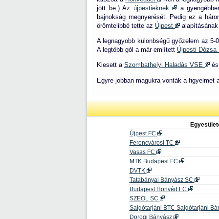
jött be.) Az
újpestieknek
a gyengébben 
bajnokság megnyerését. Pedig ez a háro
örömtelibbé tette az
Újpest
alapításának
A legnagyobb különbségű győzelem az 5-0 
A legtöbb gól a már említett
Újpesti Dózs
Kiesett a
Szombathelyi Haladás VSE
és
Egyre jobban magukra vonták a figyelmet az
Egyesület
Újpest FC
Ferencvárosi TC
Vasas FC
MTK Budapest FC
DVTK
Tatabányai Bányász SC
Budapest Honvéd FC
SZEOL SC
Salgótarjáni BTC Salgótarjáni B
Dorogi Bányász