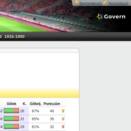
Bejelentkezés
Regisztráció
6
1916-1900
Gólok
K.
Góltelj.
Pontszám
52
26
67%
40
56
31
65%
35
44
29
61%
32