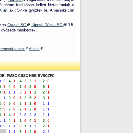
három fordulóban kellett biztosítaniuk a
TK
, akit 5-4-re győztek le. A bajnoki cím
0 és
Csepel SC
-
Újpesti Dózsa SC
0-5.
-re győzedelmeskedtek.
erencvárosban
Albert
.
DB
PMSC
CSSC
HSB
BVSCZFC
0
:
0
4
:
1
4
:
2
3
:
1
2
:
0
5
:
3
4
:
0
1
:
0
2
:
0
5
:
1
3
:
1
1
:
1
3
:
2
1
:
2
2
:
1
1
:
1
3
:
0
1
:
2
5
:
2
3
:
1
2
:
0
5
:
0
2
:
1
1
:
0
1
:
1
2
:
0
2
:
0
2
:
1
2
:
0
1
:
1
5
:
1
4
:
3
0
:
0
2
:
2
1
:
1
1
:
1
4
:
1
1
:
0
4
:
1
3
:
0
0
:
0
1
:
1
0
:
1
1
:
1
2
:
1
1
:
1
5
:
1
2
:
0
2
:
2