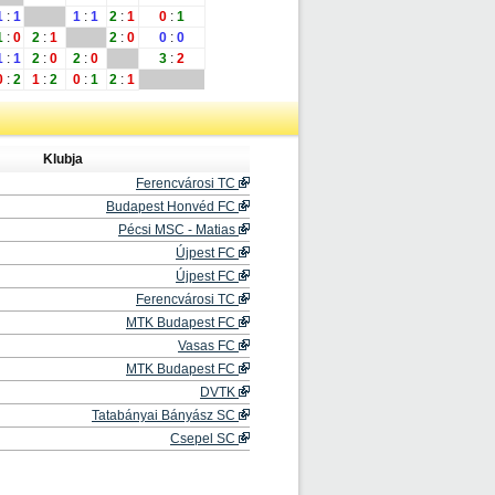
1
:
1
1
:
1
2
:
1
0
:
1
1
:
0
2
:
1
2
:
0
0
:
0
1
:
1
2
:
0
2
:
0
3
:
2
0
:
2
1
:
2
0
:
1
2
:
1
Klubja
Ferencvárosi TC
Budapest Honvéd FC
Pécsi MSC - Matias
Újpest FC
Újpest FC
Ferencvárosi TC
MTK Budapest FC
Vasas FC
MTK Budapest FC
DVTK
Tatabányai Bányász SC
Csepel SC