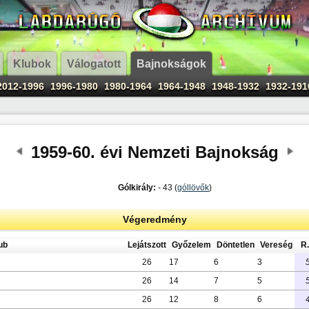
Klubok
Válogatott
Bajnokságok
2012-1996
1996-1980
1980-1964
1964-1948
1948-1932
1932-191
1959-60. évi Nemzeti Bajnokság
Gólkirály:
- 43 (
góllövők
)
Végeredmény
ub
Lejátszott
Győzelem
Döntetlen
Vereség
R.
26
17
6
3
26
14
7
5
26
12
8
6