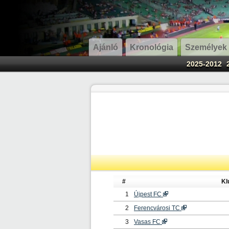
Ajánló
Kronológia
Személyek
2025-2012
#
Kl
1
Újpest FC
2
Ferencvárosi TC
3
Vasas FC