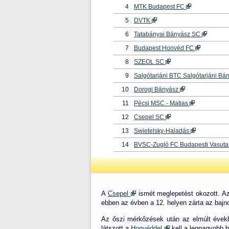
4
MTK Budapest FC
5
DVTK
6
Tatabányai Bányász SC
7
Budapest Honvéd FC
8
SZEOL SC
9
Salgótarjáni BTC Salgótarjáni Bá
10
Dorogi Bányász
11
Pécsi MSC - Matias
12
Csepel SC
13
Swietelsky-Haladás
14
BVSC-Zugló FC Budapesti Vasuta
A
Csepel
ismét meglepetést okozott. Az
ebben az évben a 12. helyen zárta az bajn
Az őszi mérkőzések után az elmúlt éve
látszott a
Honvéddel
kell a legnagyobb h