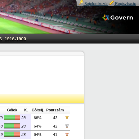
Bejelentkezés
Regisztráció
6
1916-1900
Gólok
K.
Góltelj.
Pontszám
59
28
68%
43
48
28
64%
42
49
28
64%
41