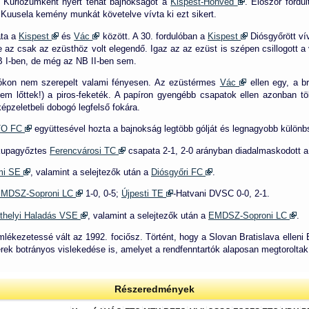
a. Kuriózumként nyert tehát bajnokságot a
Kispest-Honvéd
. Először fordu
ti Kuusela kemény munkát követelve vívta ki ezt sikert.
ata a
Kispest
és
Vác
között. A 30. fordulóban a
Kispest
Diósgyőrött ví
e az csak az ezüsthöz volt elegendő. Igaz az az ezüst is szépen csillogott 
B I-ben, de még az NB II-ben sem.
kon nem szerepelt valami fényesen. Az ezüstérmes
Vác
ellen egy, a 
em lőttek!) a piros-feketék. A papíron gyengébb csapatok ellen azonban töb
pzeletbeli dobogó legfelső fokára.
ETO FC
együttesével hozta a bajnokság legtöbb gólját és legnagyobb külön
 kupagyőztes
Ferencvárosi TC
csapata 2-1, 2-0 arányban diadalmaskodott 
mi SE
, valamint a selejtezők után a
Diósgyőri FC
.
MDSZ-Soproni LC
1-0, 0-5;
Újpesti TE
-Hatvani DVSC 0-0, 2-1.
thelyi Haladás VSE
, valamint a selejtezők után a
EMDSZ-Soproni LC
.
mlékezetessé vált az 1992. fociősz. Történt, hogy a Slovan Bratislava ell
rek botrányos vislekedése is, amelyet a rendfenntartók alaposan megtoroltak
Részeredmények