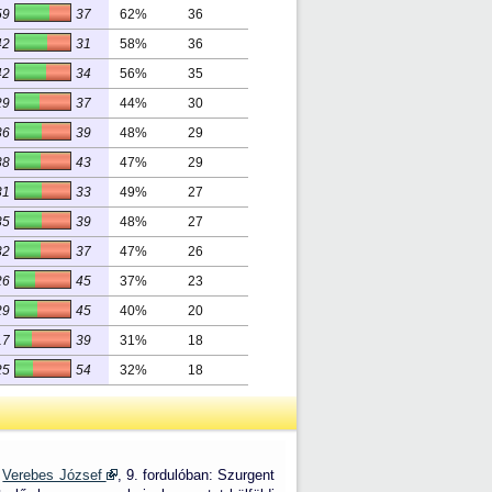
59
37
62%
36
42
31
58%
36
42
34
56%
35
29
37
44%
30
36
39
48%
29
38
43
47%
29
31
33
49%
27
35
39
48%
27
32
37
47%
26
26
45
37%
23
29
45
40%
20
17
39
31%
18
25
54
32%
18
:
Verebes József
, 9. fordulóban: Szurgent