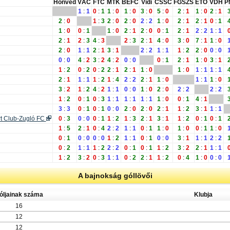
Honvéd
VÁC
FTC
MTK
BEFC
Vidi
CSSC
FGSZS
ETO
VDH
P
1
:
1
0
:
1
1
:
0
1
:
0
3
:
0
5
:
0
2
:
1
1
:
0
2
:
1
2
:
0
1
:
3
2
:
0
2
:
0
2
:
2
1
:
0
2
:
1
2
:
1
0
:
1
1
:
0
0
:
1
1
:
0
2
:
1
2
:
0
0
:
1
2
:
1
2
:
2
1
:
1
2
:
1
2
:
3
4
:
3
2
:
3
2
:
1
4
:
0
3
:
0
7
:
1
1
:
0
2
:
0
1
:
1
2
:
1
3
:
1
2
:
2
1
:
1
1
:
2
2
:
0
0
:
0
0
:
0
4
:
2
3
:
2
4
:
2
0
:
0
0
:
1
2
:
1
1
:
0
3
:
1
1
:
2
0
:
2
0
:
2
2
:
1
2
:
1
1
:
0
1
:
0
1
:
1
1
:
1
2
:
1
1
:
1
1
:
2
1
:
4
2
:
2
2
:
1
1
:
0
1
:
1
1
:
0
3
:
2
1
:
2
4
:
2
1
:
1
0
:
0
1
:
0
2
:
0
2
:
2
2
:
2
1
:
2
0
:
1
0
:
3
1
:
1
1
:
1
1
:
1
1
:
0
0
:
1
4
:
1
3
:
3
0
:
1
0
:
1
0
:
0
2
:
0
2
:
0
2
:
1
1
:
2
3
:
1
1
:
1
t Club-Zugló FC
0
:
3
0
:
0
0
:
1
1
:
2
1
:
3
2
:
1
3
:
1
1
:
2
0
:
1
0
:
1
1
:
5
2
:
1
0
:
4
2
:
2
1
:
1
0
:
1
1
:
0
1
:
0
0
:
1
1
:
0
0
:
1
0
:
0
0
:
0
1
:
2
1
:
1
0
:
1
0
:
0
3
:
1
1
:
1
2
:
2
0
:
2
1
:
1
1
:
2
2
:
2
0
:
1
0
:
1
1
:
2
3
:
2
2
:
1
1
:
1
1
:
2
3
:
2
0
:
3
1
:
1
0
:
2
2
:
1
1
:
2
0
:
4
1
:
0
0
:
0
A bajnokság góllövői
óljainak száma
Klubja
16
12
12