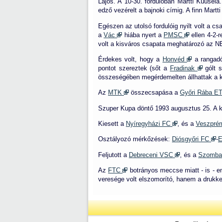
Lajos. A 10-30. fordulóban Martti Kuusel
edző vezérelt a bajnoki címig. A finn Mart
Egészen az utolsó fordulóig nyilt volt a cs
a
Vác
hiába nyert a
PMSC
ellen 4-2-r
volt a kisváros csapata meghatározó az N
Érdekes volt, hogy a
Honvéd
a rangadó
pontot szereztek (sőt a
Fradinak
gólt s
összeségében megérdemelten állhattak a ké
Az
MTK
összecsapása a
Győri Rába 
Szuper Kupa döntő 1993 augusztus 25. A
Kiesett a
Nyíregyházi FC
, és a
Veszpré
Osztályozó mérkőzések:
Diósgyőri FC
-
E
Feljutott a
Debreceni VSC
, és a
Szomba
Az
FTC
botrányos meccse miatt - is - e
veresége volt elszomorító, hanem a drukke