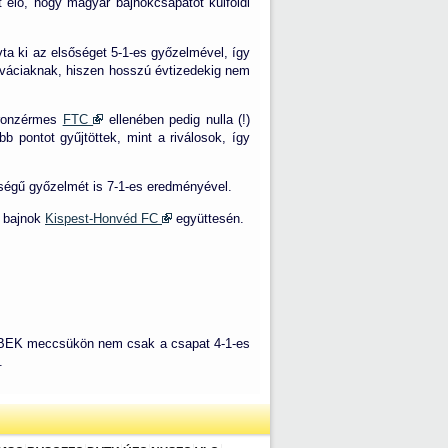
lt elő, hogy magyar bajnokcsapatot külföldi
vta ki az elsőséget 5-1-es győzelmével, így
a váciaknak, hiszen hosszú évtizedekig nem
bronzérmes
FTC
ellenében pedig nulla (!)
b pontot gyűjtöttek, mint a riválosok, így
bségű győzelmét is 7-1-es eredményével.
a bajnok
Kispest-Honvéd FC
együttesén.
eni BEK meccsükön nem csak a csapat 4-1-es
.