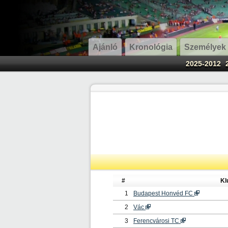
Ajánló
Kronológia
Személyek
2025-2012
#
Kl
1
Budapest Honvéd FC
2
Vác
3
Ferencvárosi TC