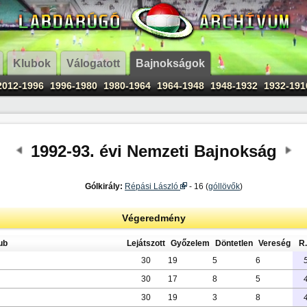
Klubok
Válogatott
Bajnokságok
2012-1996
1996-1980
1980-1964
1964-1948
1948-1932
1932-191
1992-93. évi Nemzeti Bajnokság
Gólkirály:
Répási László
- 16 (
góllövők
)
Végeredmény
ub
Lejátszott
Győzelem
Döntetlen
Vereség
R.
30
19
5
6
30
17
8
5
30
19
3
8