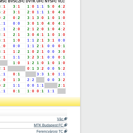
MSC
BVSCZFC
DVTK
ÚFC
NYSFC
VLC
3
:
1
3
:
1
1
:
0
1
:
1
5
:
0
4
:
2
4
:
2
3
:
1
2
:
0
1
:
1
1
:
0
4
:
0
0
:
2
0
:
2
3
:
1
3
:
0
1
:
0
1
:
0
1
:
1
0
:
0
3
:
0
1
:
0
4
:
0
4
:
1
1
:
1
2
:
0
2
:
1
2
:
0
1
:
0
4
:
2
2
:
1
2
:
1
3
:
0
4
:
1
1
:
0
1
:
0
4
:
1
1
:
0
1
:
1
2
:
1
3
:
1
0
:
0
1
:
0
0
:
0
1
:
1
2
:
1
0
:
0
0
:
1
3
:
1
1
:
2
1
:
0
2
:
1
0
:
0
3
:
0
3
:
1
1
:
1
3
:
2
3
:
1
0
:
0
0
:
1
1
:
0
1
:
2
1
:
0
1
:
0
1
:
0
2
:
1
0
:
1
3
:
2
0
:
0
5
:
2
1
:
1
0
:
1
3
:
3
1
:
0
1
:
1
1
:
0
1
:
3
2
:
2
0
:
0
3
:
2
0
:
2
1
:
1
0
:
0
1
:
1
2
:
1
1
:
1
0
:
1
1
:
0
0
:
1
1
:
1
Vác
MTK Budapest FC
Ferencvárosi TC