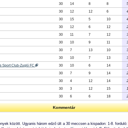
30
14
8
8
30
12
12
6
30
15
5
10
30
12
6
12
30
11
7
12
30
10
9
11
30
7
13
10
30
10
7
13
s Sport Club-Zugló FC
30
10
6
14
30
7
9
14
30
4
12
14
30
3
12
15
30
6
6
18
Kommentár
ények között. Ugyanis három edző ült a 30 meccsen a kispadon: 1-8. forduló