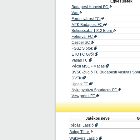
Egyesületek
Budapest Honvéd FC
Vác
Ferencvárosi TC
MTK Budapest FC
Békéscsaba 1912 Előre
Fehérvár FC
Csepel SC
FGSZ Siófok
ETO FC Győr
Vasas FC
Pécsi MSC - Matias
BVSC-Zugló FC Budapesti Vasutas Spor
DVTK
Újpest FC
Nyíregyháza Spartacus FC
Veszprémi FC
Játékos neve
G
Répási László
Balog Tibor
Wukovics László