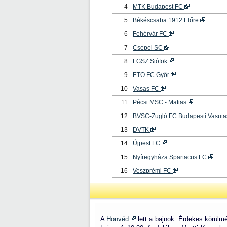
4
MTK Budapest FC
5
Békéscsaba 1912 Előre
6
Fehérvár FC
7
Csepel SC
8
FGSZ Siófok
9
ETO FC Győr
10
Vasas FC
11
Pécsi MSC - Matias
12
BVSC-Zugló FC Budapesti Vasuta
13
DVTK
14
Újpest FC
15
Nyíregyháza Spartacus FC
16
Veszprémi FC
A
Honvéd
lett a bajnok. Érdekes körülm