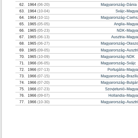
62.
1964
(06-20)
Magyarország
-
Dánia
63.
1964
(10-04)
Svájc
-
Magya
64.
1964
(10-11)
Magyarország
-
Csehsz
65.
1965
(05-05)
Anglia
-
Magya
66.
1965
(05-23)
NDK
-
Magya
67.
1965
(06-13)
Ausztria
-
Magya
68.
1965
(06-27)
Magyarország
-
Olasz
69.
1965
(09-05)
Magyarország
-
Ausztr
70.
1965
(10-09)
Magyarország
-
NDK
71.
1966
(06-05)
Magyarország
-
Svájc
72.
1966
(07-13)
Portugália
-
Magya
73.
1966
(07-15)
Magyarország
-
Brazíli
74.
1966
(07-20)
Magyarország
-
Bulgár
75.
1966
(07-23)
Szovjetunió
-
Magya
76.
1966
(09-07)
Hollandia
-
Magya
77.
1966
(10-30)
Magyarország
-
Ausztr