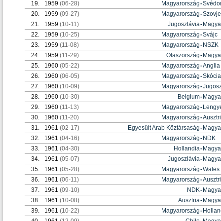
19.
1959
(06-28)
Magyarország
-
Svédo
20.
1959
(09-27)
Magyarország
-
Szovje
21.
1959
(10-11)
Jugoszlávia
-
Magya
22.
1959
(10-25)
Magyarország
-
Svájc
23.
1959
(11-08)
Magyarország
-
NSZK
24.
1959
(11-29)
Olaszország
-
Magya
25.
1960
(05-22)
Magyarország
-
Anglia
26.
1960
(06-05)
Magyarország
-
Skócia
27.
1960
(10-09)
Magyarország
-
Jugosz
28.
1960
(10-30)
Belgium
-
Magya
29.
1960
(11-13)
Magyarország
-
Lengy
30.
1960
(11-20)
Magyarország
-
Ausztr
31.
1961
(02-17)
Egyesült Arab Köztársaság
-
Magya
32.
1961
(04-16)
Magyarország
-
NDK
33.
1961
(04-30)
Hollandia
-
Magya
34.
1961
(05-07)
Jugoszlávia
-
Magya
35.
1961
(05-28)
Magyarország
-
Wales
36.
1961
(06-11)
Magyarország
-
Ausztr
37.
1961
(09-10)
NDK
-
Magya
38.
1961
(10-08)
Ausztria
-
Magya
39.
1961
(10-22)
Magyarország
-
Hollan