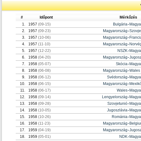
#
Időpont
Mérkőzés
1.
1957
(09-15)
Bulgária
-
Magya
2.
1957
(09-23)
Magyarország
-
Szovje
3.
1957
(10-06)
Magyarország
-
Franci
4.
1957
(11-10)
Magyarország
-
Norvé
5.
1957
(12-22)
NSZK
-
Magya
6.
1958
(04-20)
Magyarország
-
Jugosz
7.
1958
(05-07)
Skócia
-
Magya
8.
1958
(06-08)
Magyarország
-
Wales
9.
1958
(06-12)
Svédország
-
Magya
10.
1958
(06-15)
Magyarország
-
Mexik
11.
1958
(06-17)
Wales
-
Magya
12.
1958
(09-14)
Lengyelország
-
Magya
13.
1958
(09-28)
Szovjetunió
-
Magya
14.
1958
(10-05)
Jugoszlávia
-
Magya
15.
1958
(10-26)
Románia
-
Magya
16.
1958
(11-23)
Magyarország
-
Belgi
17.
1959
(04-19)
Magyarország
-
Jugosz
18.
1959
(05-01)
NDK
-
Magya