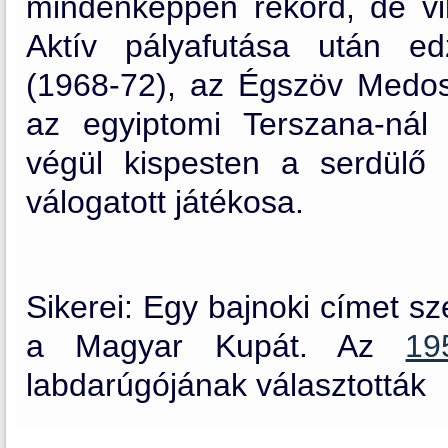
mindenképpen rekord, de vil
Aktív pályafutása után edz
(1968-72), az Égszöv Medosz
az egyiptomi Terszana-nál 
végül kispesten a serdülő c
válogatott játékosa.
Sikerei: Egy bajnoki címet sze
a Magyar Kupát. Az
1
labdarúgójának választották