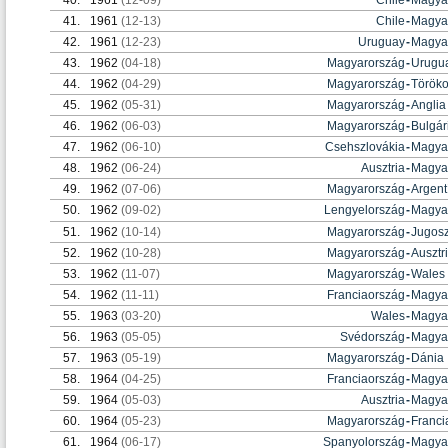
40.
1961
(12-09)
Chile
-
Magya
41.
1961
(12-13)
Chile
-
Magya
42.
1961
(12-23)
Uruguay
-
Magya
43.
1962
(04-18)
Magyarország
-
Urugu
44.
1962
(04-29)
Magyarország
-
Török
45.
1962
(05-31)
Magyarország
-
Anglia
46.
1962
(06-03)
Magyarország
-
Bulgár
47.
1962
(06-10)
Csehszlovákia
-
Magya
48.
1962
(06-24)
Ausztria
-
Magya
49.
1962
(07-06)
Magyarország
-
Argent
50.
1962
(09-02)
Lengyelország
-
Magya
51.
1962
(10-14)
Magyarország
-
Jugosz
52.
1962
(10-28)
Magyarország
-
Ausztr
53.
1962
(11-07)
Magyarország
-
Wales
54.
1962
(11-11)
Franciaország
-
Magya
55.
1963
(03-20)
Wales
-
Magya
56.
1963
(05-05)
Svédország
-
Magya
57.
1963
(05-19)
Magyarország
-
Dánia
58.
1964
(04-25)
Franciaország
-
Magya
59.
1964
(05-03)
Ausztria
-
Magya
60.
1964
(05-23)
Magyarország
-
Franci
61.
1964
(06-17)
Spanyolország
-
Magya