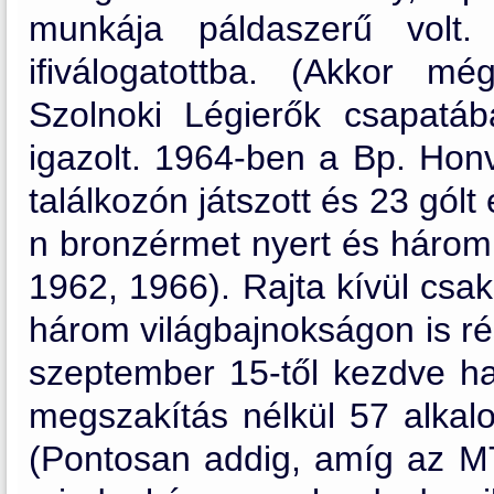
munkája páldaszerű volt.
ifiválogatottba. (Akkor m
Szolnoki Légierők csapatá
igazolt. 1964-ben a Bp. Honv
találkozón játszott és 23 gólt
n bronzérmet nyert és három 
1962, 1966). Rajta kívül csa
három világbajnokságon is rés
szeptember 15-től kezdve ha
megszakítás nélkül 57 alkalo
(Pontosan addig, amíg az MT