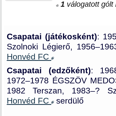
1
válogatott gólt 
Csapatai (játékosként)
: 19
Szolnoki Légierő, 1956–196
Honvéd FC
Csapatai (edzőként)
: 1968
1972–1978 ÉGSZÖV MEDOSZ
1982 Terszan, 1983–? Sz
Honvéd FC
serdülő