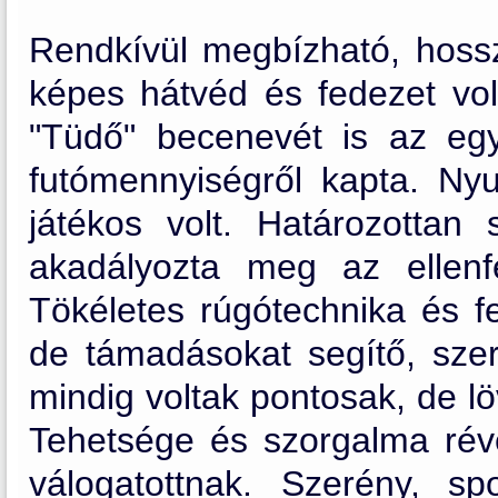
Rendkívül megbízható, hossz
képes hátvéd és fedezet volt
"Tüdő" becenevét is az egy-
futómennyiségről kapta. Nyu
játékos volt. Határozottan
akadályozta meg az ellenf
Tökéletes rúgótechnika és fe
de támadásokat segítő, szer
mindig voltak pontosak, de lö
Tehetsége és szorgalma révé
válogatottnak. Szerény, sp