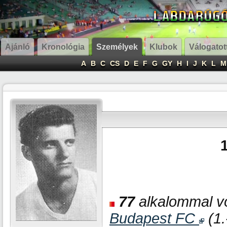
Ajánló
Kronológia
Személyek
Klubok
Válogatot
A
B
C
CS
D
E
F
G
GY
H
I
J
K
L
M
77
alkalommal vo
Budapest FC
(1.