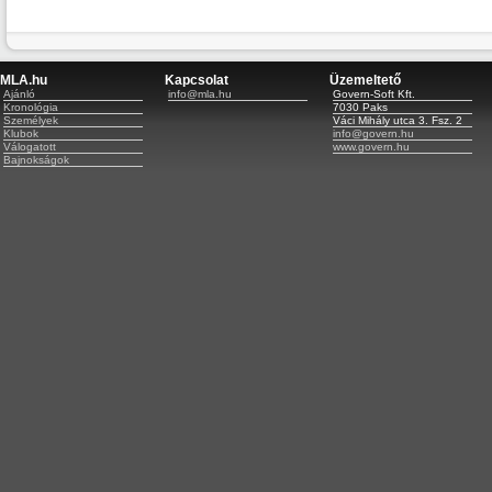
MLA.hu
Kapcsolat
Üzemeltető
Ajánló
info@mla.hu
Govern-Soft Kft.
Kronológia
7030 Paks
Személyek
Váci Mihály utca 3. Fsz. 2
Klubok
info@govern.hu
Válogatott
www.govern.hu
Bajnokságok