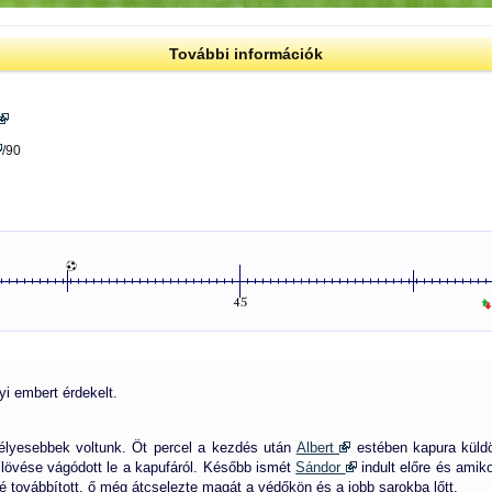
További információk
/90
i embert érdekelt.
élyesebbek voltunk. Öt percel a kezdés után
Albert
estében kapura küldöt
lövése vágódott le a kapufáról. Később ismét
Sándor
indult előre és amik
é továbbított. ő még átcselezte magát a védőkön és a jobb sarokba lőtt.