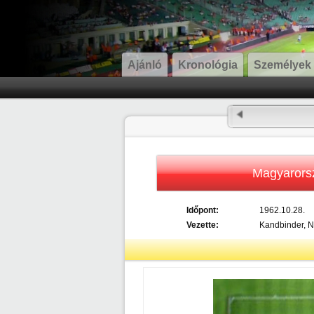
Ajánló
Kronológia
Személyek
Magyarors
Időpont:
1962.10.28.
Vezette:
Kandbinder, N