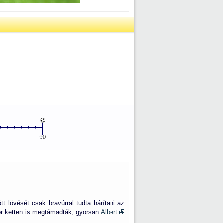
t lövését csak bravúrral tudta hárítani az
or ketten is megtámadták, gyorsan
Albert