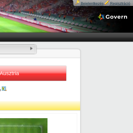
Bejelentkezés
Regisztráció
Ausztria
n