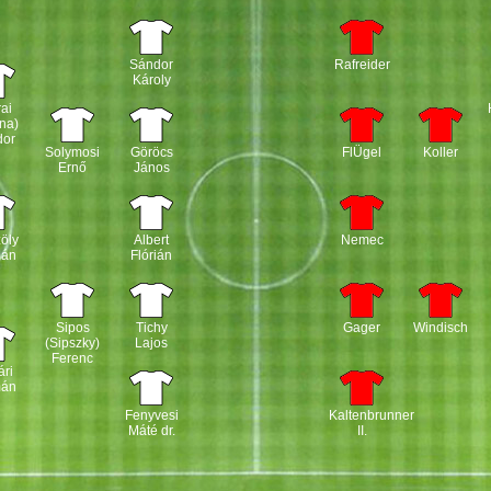
Sándor
Rafreider
Károly
ai
na)
dor
Solymosi
Göröcs
FlÜgel
Koller
Ernő
János
öly
Albert
Nemec
mán
Flórián
Sipos
Tichy
Gager
Windisch
(Sipszky)
Lajos
Ferenc
ri
mán
Fenyvesi
Kaltenbrunner
Máté dr.
II.