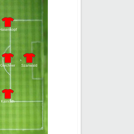
Hasenkopf
Glechner
Szanwald
Kainrath