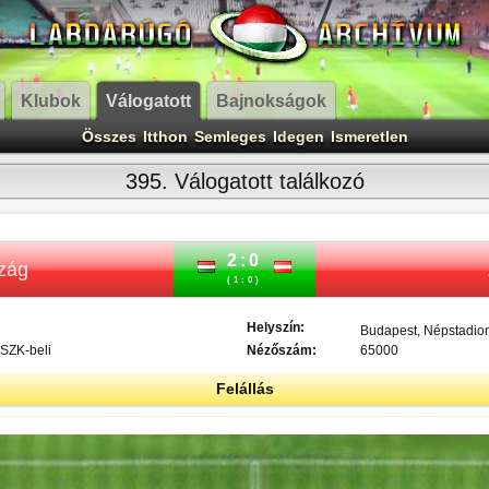
Klubok
Válogatott
Bajnokságok
Összes
Itthon
Semleges
Idegen
Ismeretlen
395. Válogatott találkozó
2:0
zág
(1:0)
Helyszín:
Budapest, Népstadio
SZK-beli
Nézőszám:
65000
Felállás