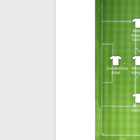
Mátr
(Mag
Sán
Szentmihályi
Mész
Antal
Kál
Sóvá
Kál