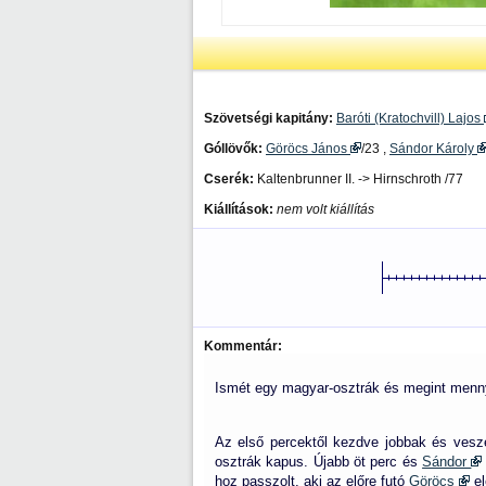
Szövetségi kapitány:
Baróti (Kratochvill) Lajos
Góllövők:
Göröcs János
/23 ,
Sándor Károly
Cserék:
Kaltenbrunner II. -> Hirnschroth /77
Kiállítások:
nem volt kiállítás
Kommentár:
Ismét egy magyar-osztrák és megint menny
Az első percektől kezdve jobbak és vesz
osztrák kapus. Újabb öt perc és
Sándor
hoz passzolt, aki az előre futó
Göröcs
el