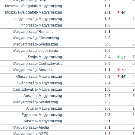
Moszkva-válogatott
-
Magyarország
1
:
1
Moszkva-válogatott
-
Magyarország
2
:
1
46'
Lengyelország
-
Magyarország
1
:
5
2
Finnország
-
Magyarország
1
:
6
Magyarország
-
Románia
2
:
1
Magyarország
-
Olaszország
3
:
0
Magyarország
-
Svédország
6
:
0
5
Magyarország
-
Jugoszlávia
2
:
0
Svájc
-
Magyarország
2
:
4
7
31'
Magyarország
-
Csehszlovákia
5
:
0
5
Magyarország
-
Ausztria
1
:
1
73'
Olaszország
-
Magyarország
0
:
3
4
46'
Svédország
-
Magyarország
2
:
4
7
Csehszlovákia
-
Magyarország
1
:
5
2
Ausztria
-
Magyarország
2
:
3
6
Magyarország
-
Svédország
2
:
2
Anglia
-
Magyarország
3
:
6
1
Egyiptom
-
Magyarország
0
:
3
6
Ausztria
-
Magyarország
0
:
1
Magyarország
-
Anglia
7
:
1
6
Magyarország
-
NSZK
8
:
3
5