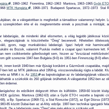
gária
, 1960–1962 Fiorentina, 1962–1963 Mantova, 1963–1965
Győri ETO
1968
MTK Hungária
, 1968–1971
Budapesti Spartacus,
1972–1973
Stal 
lubjában, de a válogatottban is megfordult a támadósor valamennyi helyén. L
ás szerepkörben érte el és megteremtette ennek a posztnak a mintáját, a
abdarúgás, de mindenki által elismerten, a világ legjobb játékosai közé t
ak, eleganciájának is köszönhette "Öreg" becenevét. Hihetetlen ötletességg
kiváló, gyors, nagy munkabírású labdarúgó. Igazi helyét már harmincad
dukálni és Bozsik, valamint Puskás mellett a csapat igazi karmestere lett. 
nban nem csökkentette gólerősségét sem, hiszen az "évszázad mérkőzésén"
om gólt szereznie 1947-ben Bulgária (9-0) és 1951-ben Finnország (8-0) ellen
tt, innen került 1940-ben már ifjúsági korúként a Gázművek csapatába, majd
-ben lett az MTK játékosa ahol 1958-ig, visszavonulásáig rúgta a labdát. Kl
yerte az MNK-t is. Az
1953
-as bajnokságban az év labdarúgójának választo
thatták a szúrkolók és 260 góljának örülhettek.A válogatottal 1952-ben az oli
len érdemei.
darúgáshoz és edzőként dolgozott itthon és külföldön. 1959-60 között klub
és KEK gyűztes. Mantova (1962-63) után a Győri ETO-t vezette a bajnoki c
8), a Bp. Spartacus (1968-71), a Stal Rzeszów (1972), az Egri Dózsa (1973),
1983-85 között Dubai-ban az al-Ahly edzője. 1997-ben technikai igazgatói fela
 elmúlt. De a labdarúgás nagy "Öreg"-jére még ekkor is szükség volt.