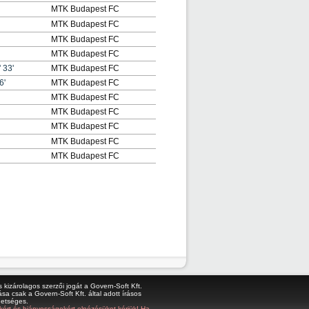
MTK Budapest FC
MTK Budapest FC
MTK Budapest FC
MTK Budapest FC
'
33'
MTK Budapest FC
6'
MTK Budapest FC
MTK Budapest FC
MTK Budapest FC
MTK Budapest FC
MTK Budapest FC
MTK Budapest FC
kizárolagos szerzői jogát a Govern-Soft Kft.
sa csak a Govern-Soft Kft. által adott írásos
hetséges.
bákért és hiányosságokért elnézésüket kérjük! Ha