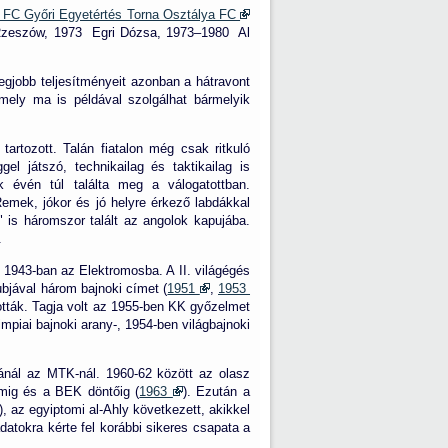
 FC Győri Egyetértés Torna Osztálya FC
Rzeszów,
1973
Egri Dózsa,
1973–1980
Al
egjobb teljesítményeit azonban a hátravont
mely ma is példával szolgálhat bármelyik
artozott. Talán fiatalon még csak ritkuló
el játszó, technikailag és taktikailag is
ik évén túl találta meg a válogatottban.
Remek, jókor és jó helyre érkező labdákkal
 is háromszor talált az angolok kapujába.
.
 1943-ban az Elektromosba. A II. világégés
ubjával három bajnoki címet (
1951
,
1953
tták. Tagja volt az 1955-ben KK győzelmet
mpiai bajnoki arany-, 1954-ben világbajnoki
jánál az MTK-nál. 1960-62 között az olasz
ímig és a BEK döntőig (
1963
). Ezután a
 az egyiptomi al-Ahly következett, akikkel
datokra kérte fel korábbi sikeres csapata a