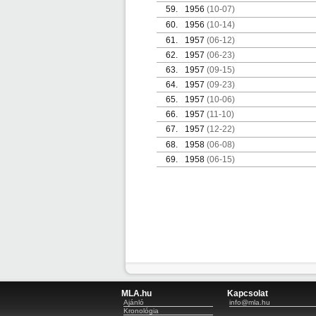
59.
1956
(10-07)
60.
1956
(10-14)
61.
1957
(06-12)
62.
1957
(06-23)
63.
1957
(09-15)
64.
1957
(09-23)
65.
1957
(10-06)
66.
1957
(11-10)
67.
1957
(12-22)
68.
1958
(06-08)
69.
1958
(06-15)
MLA.hu
Kapcsolat
Ajánló
info@mla.hu
Kronológia