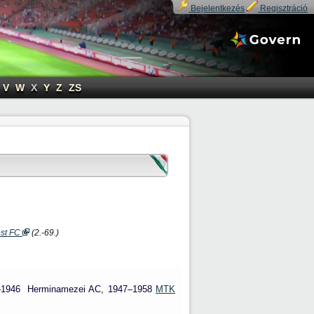
Bejelentkezés
Regisztráció
V
W
X
Y
Z
ZS
st FC
(2.-69.)
–1946
Herminamezei AC,
1947–1958
MTK