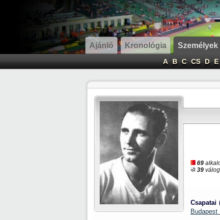
Ajánló
Kronológia
Személyek
A
B
C
CS
D
E
69
alkal
39
váloga
Csapatai 
Budapest