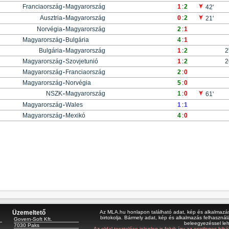
Franciaország
-
Magyarország
1
:
2
42'
Ausztria
-
Magyarország
0
:
2
21'
Norvégia
-
Magyarország
2
:
1
Magyarország
-
Bulgária
4
:
1
Bulgária
-
Magyarország
1
:
2
2
Magyarország
-
Szovjetunió
1
:
2
2
Magyarország
-
Franciaország
2
:
0
Magyarország
-
Norvégia
5
:
0
NSZK
-
Magyarország
1
:
0
61'
Magyarország
-
Wales
1
:
1
Magyarország
-
Mexikó
4
:
0
Üzemeltető
Az MLA.hu honlapon található adat, kép és alkalmazás 
birtokolja. Bármely adat, kép és alkalmazás felhasználá
Govern-Soft Kft.
beleegyezéssel le
7030 Paks
Az oldal tesztelése jelenleg is folyik így az esetleges hi