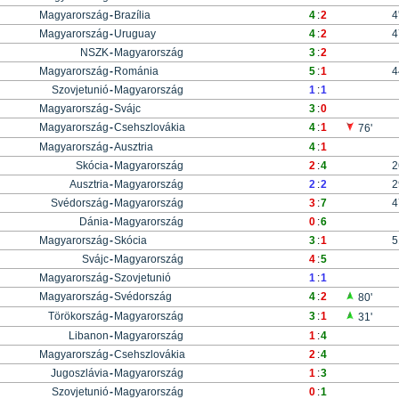
Magyarország
-
Brazília
4
:
2
4
Magyarország
-
Uruguay
4
:
2
4
NSZK
-
Magyarország
3
:
2
Magyarország
-
Románia
5
:
1
4
Szovjetunió
-
Magyarország
1
:
1
Magyarország
-
Svájc
3
:
0
Magyarország
-
Csehszlovákia
4
:
1
76'
Magyarország
-
Ausztria
4
:
1
Skócia
-
Magyarország
2
:
4
2
Ausztria
-
Magyarország
2
:
2
2
Svédország
-
Magyarország
3
:
7
4
Dánia
-
Magyarország
0
:
6
Magyarország
-
Skócia
3
:
1
5
Svájc
-
Magyarország
4
:
5
Magyarország
-
Szovjetunió
1
:
1
Magyarország
-
Svédország
4
:
2
80'
Törökország
-
Magyarország
3
:
1
31'
Libanon
-
Magyarország
1
:
4
Magyarország
-
Csehszlovákia
2
:
4
Jugoszlávia
-
Magyarország
1
:
3
Szovjetunió
-
Magyarország
0
:
1