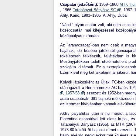
Csapatai (edzőként):
1959–1960
MTK Hun
, 1966
Tatabányai Bányász SC
, 1967–
Ahly, Kairó,
1983–1985
Al Ahly, Dubai
"Nándi" olyan csatár volt, aki nem csak k
középcsatár, mai kifejezéssel középpály
középpályás számára.
Az "aranycsapat"-ban nem csak a magyar l
hajának, de később játékintelligenciáján
tökéletesen felkészült, fejjátékban is 
Mezőnyjátékban tudott utolérhetetlent pro
szolgálta ki társait. Ez a szerepkör azo
Ezen kívűl még két alkalommal sikerült hár
Kölyök játékosként az Újlaki FC-ben kezde
után igazolt a Herminamezei AC-ba és 1947
,
1957-58
) szerzett és 1952-ben megn
arató csapatnak. 381 bajnoki mérkőzésen lá
ezüstérmet kivívásában vannak elévülhetet
Aktív pályafutás után is hű maradt a lab
Fiorentina csapatával lett olasz kupa-, 
Tatabányai Bányász (1966), az MTK (1967-6
1973-80 között öt bajnoki címet szerzett. 
kairói al-Ahly, pedig ekkor már 74 éves is