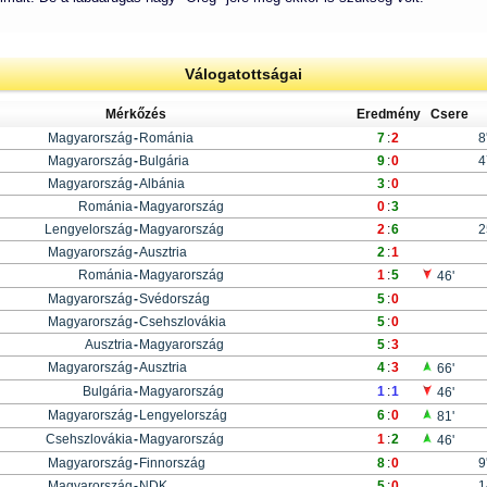
Válogatottságai
Mérkőzés
Eredmény
Csere
Magyarország
-
Románia
7
:
2
8
Magyarország
-
Bulgária
9
:
0
4
Magyarország
-
Albánia
3
:
0
Románia
-
Magyarország
0
:
3
Lengyelország
-
Magyarország
2
:
6
2
Magyarország
-
Ausztria
2
:
1
Románia
-
Magyarország
1
:
5
46'
Magyarország
-
Svédország
5
:
0
Magyarország
-
Csehszlovákia
5
:
0
Ausztria
-
Magyarország
5
:
3
Magyarország
-
Ausztria
4
:
3
66'
Bulgária
-
Magyarország
1
:
1
46'
Magyarország
-
Lengyelország
6
:
0
81'
Csehszlovákia
-
Magyarország
1
:
2
46'
Magyarország
-
Finnország
8
:
0
9
Magyarország
-
NDK
5
:
0
1