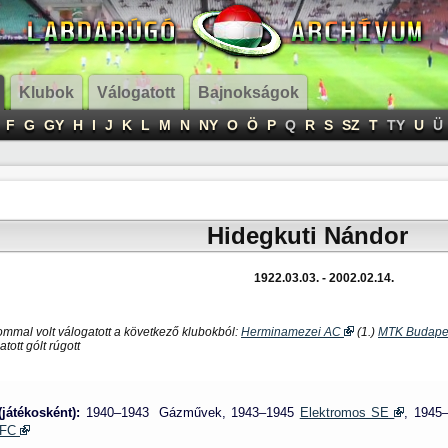
Klubok
Válogatott
Bajnokságok
F
G
GY
H
I
J
K
L
M
N
NY
O
Ö
P
Q
R
S
SZ
T
TY
U
Ü
Hidegkuti Nándor
1922.03.03. - 2002.02.14.
ommal volt válogatott a következő klubokból:
Herminamezei AC
(1.)
MTK Budape
tott gólt rúgott
(játékosként):
1940–1943 Gázművek, 1943–1945
Elektromos SE
,
1945
 FC