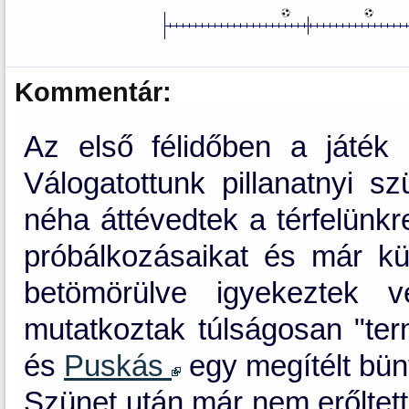
Kommentár:
Az első félidőben a játék s
Válogatottunk pillanatnyi s
néha áttévedtek a térfelünk
próbálkozásaikat és már kü
betömörülve igyekeztek 
mutatkoztak túlságosan "ter
és
Puskás
egy megítélt bün
Szünet után már nem erőltett