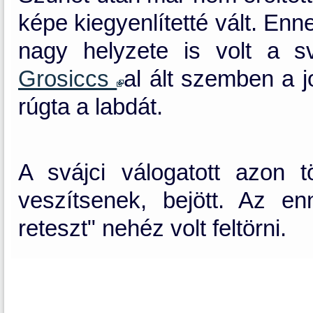
képe kiegyenlítetté vált. Enn
nagy helyzete is volt a s
Grosiccs
al ált szemben a j
rúgta a labdát.
A svájci válogatott azon 
veszítsenek, bejött. Az en
reteszt" nehéz volt feltörni.