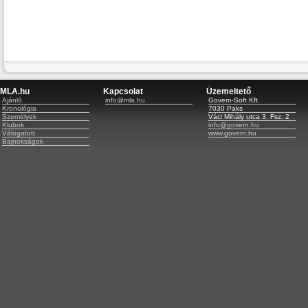
MLA.hu
Kapcsolat
Üzemeltető
Ajánló
info@mla.hu
Govern-Soft Kft.
Kronológia
7030 Paks
Személyek
Váci Mihály utca 3. Fsz. 2
Klubok
info@govern.hu
Válogatott
www.govern.hu
Bajnokságok