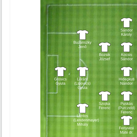
Sándor
Károly
Buzánszky
Jenő
Bozsik
Kocsis
József
Sándor
Grosics
Lóránt
Hidegkuti
Gyula
(Lipovics)
Nándor
Gyula
Szojka
Puskás
Ferenc
(Purczeld)
Ferenc
Lantos
(Lendenmayer)
Mihály
Fenyvesi
Máté dr.