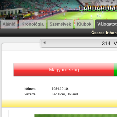
Ajánló
Kronológia
Személyek
Klubok
Válogatot
Összes
Itthon
314. V
Magyarország
Időpont:
1954.10.10.
Vezette:
Leo Horn, Holland