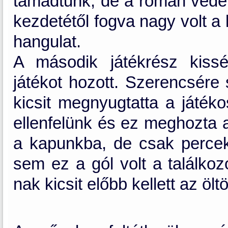
támadtunk, de a román védel
kezdetétől fogva nagy volt 
hangulat.
A második játékrész kiss
játékot hozott. Szerencsére 
kicsit megnyugtatta a játék
ellenfelünk és ez meghozta a
a kapunkba, de csak percek
sem ez a gól volt a találko
nak kicsit előbb kellett az öl