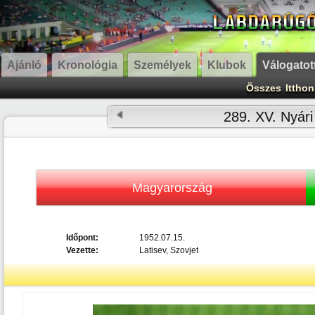
Ajánló
Kronológia
Személyek
Klubok
Válogatot
Összes
Itthon
289. XV. Nyári
Magyarország
Időpont:
1952.07.15.
Vezette:
Latisev, Szovjet