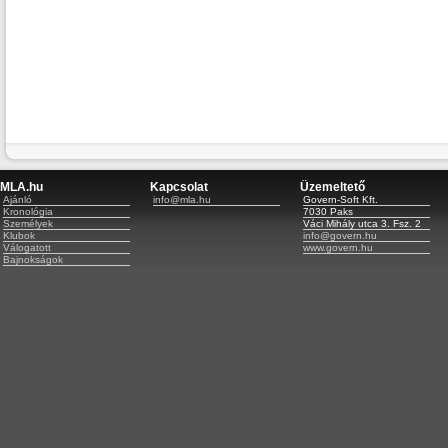
MLA.hu
Kapcsolat
Üzemeltető
Ajánló
info@mla.hu
Govern-Soft Kft.
Kronológia
7030 Paks
Személyek
Váci Mihály utca 3. Fsz. 2
Klubok
info@govern.hu
Válogatott
www.govern.hu
Bajnokságok