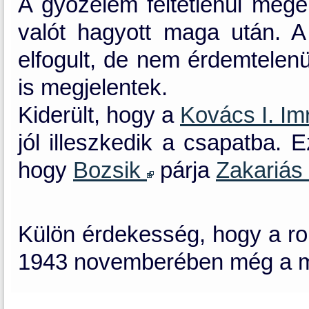
A győzelem feltétlenül megér
valót hagyott maga után. A
elfogult, de nem érdemtelenü
is megjelentek.
Kiderült, hogy a
Kovács I. I
jól illeszkedik a csapatba.
hogy
Bozsik
párja
Zakariás
Külön érdekesség, hogy a r
1943 novemberében még a mag