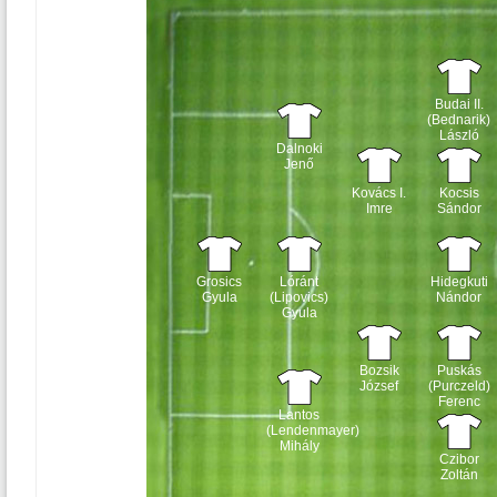
Budai II.
(Bednarik)
László
Dalnoki
Jenő
Kovács I.
Kocsis
Imre
Sándor
Grosics
Lóránt
Hidegkuti
Gyula
(Lipovics)
Nándor
Gyula
Bozsik
Puskás
József
(Purczeld)
Ferenc
Lantos
(Lendenmayer)
Mihály
Czibor
Zoltán