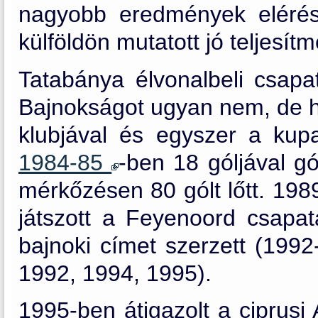
nagyobb eredmények elérésé
külföldön mutatott jó teljesít
Tatabánya élvonalbeli csapa
Bajnokságot ugyan nem, de h
klubjával és egyszer a kup
1984-85
-ben 18 góljával gó
mérkőzésen 80 gólt lőtt. 198
játszott a Feyenoord csapatá
bajnoki címet szerzett (1992
1992, 1994, 1995).
1995-ben átigazolt a ciprusi