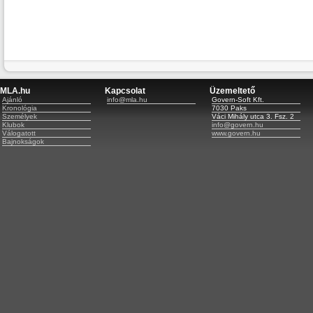
MLA.hu
Kapcsolat
Üzemeltető
Ajánló
info@mla.hu
Govern-Soft Kft.
Kronológia
7030 Paks
Személyek
Váci Mihály utca 3. Fsz. 2
Klubok
info@govern.hu
Válogatott
www.govern.hu
Bajnokságok