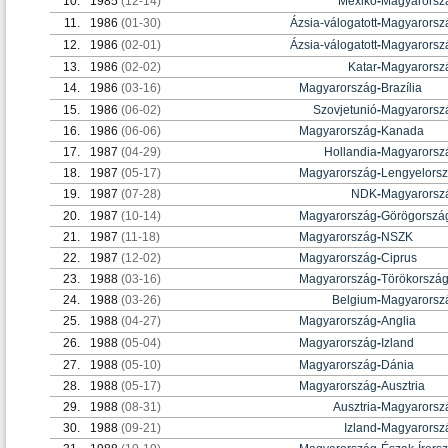
10.
1985
(12-14)
Mexikó
-
Magyarorsz
11.
1986
(01-30)
Ázsia-válogatott
-
Magyarorsz
12.
1986
(02-01)
Ázsia-válogatott
-
Magyarorsz
13.
1986
(02-02)
Katar
-
Magyarorsz
14.
1986
(03-16)
Magyarország
-
Brazília
15.
1986
(06-02)
Szovjetunió
-
Magyarorsz
16.
1986
(06-06)
Magyarország
-
Kanada
17.
1987
(04-29)
Hollandia
-
Magyarorsz
18.
1987
(05-17)
Magyarország
-
Lengyelors
19.
1987
(07-28)
NDK
-
Magyarorsz
20.
1987
(10-14)
Magyarország
-
Görögorszá
21.
1987
(11-18)
Magyarország
-
NSZK
22.
1987
(12-02)
Magyarország
-
Ciprus
23.
1988
(03-16)
Magyarország
-
Törökorszá
24.
1988
(03-26)
Belgium
-
Magyarorsz
25.
1988
(04-27)
Magyarország
-
Anglia
26.
1988
(05-04)
Magyarország
-
Izland
27.
1988
(05-10)
Magyarország
-
Dánia
28.
1988
(05-17)
Magyarország
-
Ausztria
29.
1988
(08-31)
Ausztria
-
Magyarorsz
30.
1988
(09-21)
Izland
-
Magyarorsz