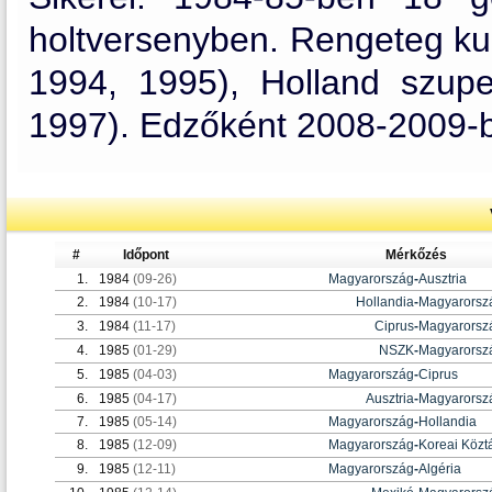
holtversenyben. Rengeteg kup
1994, 1995), Holland szupe
1997). Edzőként 2008-2009-b
#
Időpont
Mérkőzés
1.
1984
(09-26)
Magyarország
-
Ausztria
2.
1984
(10-17)
Hollandia
-
Magyarorsz
3.
1984
(11-17)
Ciprus
-
Magyarorsz
4.
1985
(01-29)
NSZK
-
Magyarorsz
5.
1985
(04-03)
Magyarország
-
Ciprus
6.
1985
(04-17)
Ausztria
-
Magyarorsz
7.
1985
(05-14)
Magyarország
-
Hollandia
8.
1985
(12-09)
Magyarország
-
Koreai Közt
9.
1985
(12-11)
Magyarország
-
Algéria