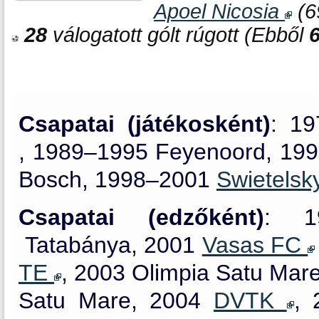
Apoel Nicosia
(6
28
válogatott gólt rúgott (Ebből
Csapatai (játékosként)
: 1
, 1989–1995 Feyenoord, 1
Bosch, 1998–2001
Swietels
Csapatai (edzőként)
: 1
Tatabánya, 2001
Vasas FC
TE
, 2003 Olimpia Satu Mar
Satu Mare, 2004
DVTK
,