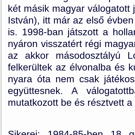
két másik magyar válogatott
István), itt már az első évb
is. 1998-ban játszott a ho
nyáron visszatért régi magya
az akkor másodosztályú L
felkerültek az élvonalba és 
nyara óta nem csak játékos
együttesnek. A válogatot
mutatkozott be és résztvett a 
Sikerei: 1984-85-ben 18 gól