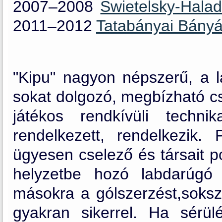
2007–2008
Swietelsky-Hala
2011–2012
Tatabányai Bány
"Kipu" nagyon népszerű, a l
sokat dolgozó, megbízható cs
játékos rendkívüli techni
rendelkezett, rendelkezik.
ügyesen cselező és társait p
helyzetbe hozó labdarúgó
másokra a gólszerzést,sokszo
gyakran sikerrel. Ha sér