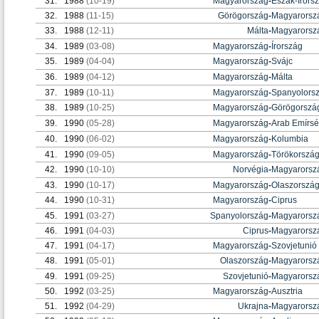
31.
1988
(10-19)
Magyarország
-
Észak-Írors
32.
1988
(11-15)
Görögország
-
Magyarorsz
33.
1988
(12-11)
Málta
-
Magyarorsz
34.
1989
(03-08)
Magyarország
-
Írország
35.
1989
(04-04)
Magyarország
-
Svájc
36.
1989
(04-12)
Magyarország
-
Málta
37.
1989
(10-11)
Magyarország
-
Spanyolors
38.
1989
(10-25)
Magyarország
-
Görögorszá
39.
1990
(05-28)
Magyarország
-
Arab Emírs
40.
1990
(06-02)
Magyarország
-
Kolumbia
41.
1990
(09-05)
Magyarország
-
Törökorszá
42.
1990
(10-10)
Norvégia
-
Magyarorsz
43.
1990
(10-17)
Magyarország
-
Olaszorszá
44.
1990
(10-31)
Magyarország
-
Ciprus
45.
1991
(03-27)
Spanyolország
-
Magyarorsz
46.
1991
(04-03)
Ciprus
-
Magyarorsz
47.
1991
(04-17)
Magyarország
-
Szovjetunió
48.
1991
(05-01)
Olaszország
-
Magyarorsz
49.
1991
(09-25)
Szovjetunió
-
Magyarorsz
50.
1992
(03-25)
Magyarország
-
Ausztria
51.
1992
(04-29)
Ukrajna
-
Magyarorsz