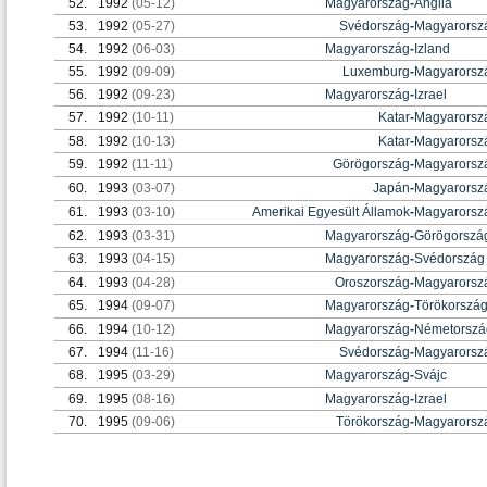
52.
1992
(05-12)
Magyarország
-
Anglia
53.
1992
(05-27)
Svédország
-
Magyarorsz
54.
1992
(06-03)
Magyarország
-
Izland
55.
1992
(09-09)
Luxemburg
-
Magyarorsz
56.
1992
(09-23)
Magyarország
-
Izrael
57.
1992
(10-11)
Katar
-
Magyarorsz
58.
1992
(10-13)
Katar
-
Magyarorsz
59.
1992
(11-11)
Görögország
-
Magyarorsz
60.
1993
(03-07)
Japán
-
Magyarorsz
61.
1993
(03-10)
Amerikai Egyesült Államok
-
Magyarorsz
62.
1993
(03-31)
Magyarország
-
Görögorszá
63.
1993
(04-15)
Magyarország
-
Svédország
64.
1993
(04-28)
Oroszország
-
Magyarorsz
65.
1994
(09-07)
Magyarország
-
Törökorszá
66.
1994
(10-12)
Magyarország
-
Németorszá
67.
1994
(11-16)
Svédország
-
Magyarorsz
68.
1995
(03-29)
Magyarország
-
Svájc
69.
1995
(08-16)
Magyarország
-
Izrael
70.
1995
(09-06)
Törökország
-
Magyarorsz