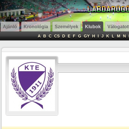
Ajánló
Kronológia
Személyek
Klubok
Válogatot
A
B
C
CS
D
E
F
G
GY
H
I
J
K
L
M
N