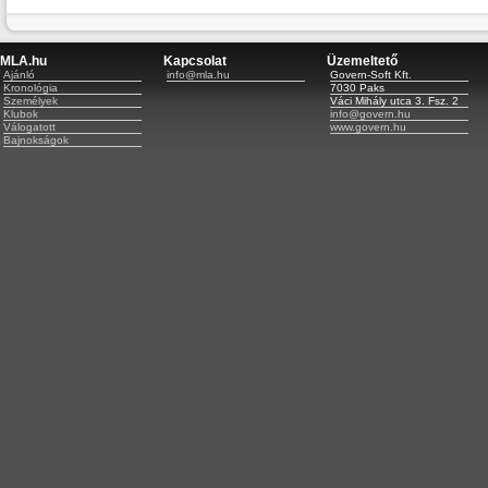
MLA.hu
Kapcsolat
Üzemeltető
Ajánló
info@mla.hu
Govern-Soft Kft.
Kronológia
7030 Paks
Személyek
Váci Mihály utca 3. Fsz. 2
Klubok
info@govern.hu
Válogatott
www.govern.hu
Bajnokságok