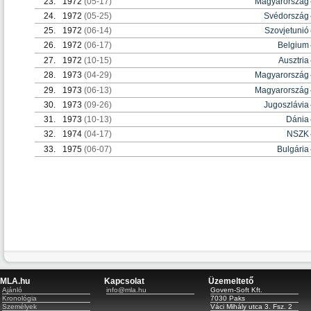
23.
1972
(05-17)
Magyarország
24.
1972
(05-25)
Svédország
25.
1972
(06-14)
Szovjetunió
26.
1972
(06-17)
Belgium
27.
1972
(10-15)
Ausztria
28.
1973
(04-29)
Magyarország
29.
1973
(06-13)
Magyarország
30.
1973
(09-26)
Jugoszlávia
31.
1973
(10-13)
Dánia
32.
1974
(04-17)
NSZK
33.
1975
(06-07)
Bulgária
MLA.hu
Kapcsolat
Üzemeltető
Ajánló
info@mla.hu
Govern-Soft Kft.
Kronológia
7030 Paks
Személyek
Váci Mihály utca 3. Fsz. 2