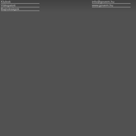
Klubok
info@govern.hu
Válogatott
www.govern.hu
Bajnokságok