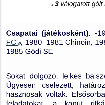
3
válogatott gólt 
Csapatai (játékosként)
: -
FC
, 1980–1981 Chinoin, 1
1985 Gödi SE
Sokat dolgozó, lelkes balsz
Ügyesen cselezett, határo
hasznosak voltak. Elsősorb
feladatokat, a kaput ritk