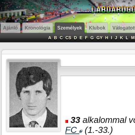
Ajánló
Kronológia
Személyek
Klubok
Válogatot
A
B
C
CS
D
E
F
G
GY
H
I
J
K
L
M
33
alkalommal vo
FC
(1.-33.)