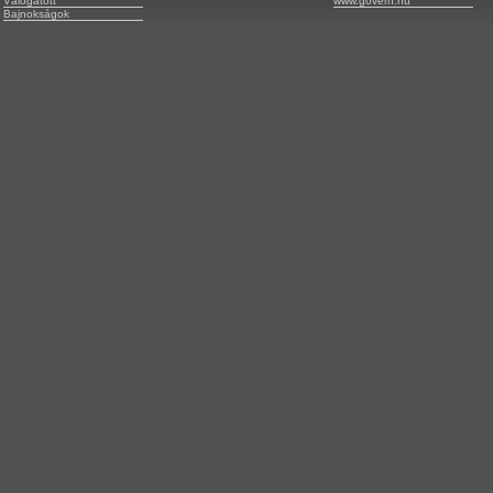
Válogatott
www.govern.hu
Bajnokságok