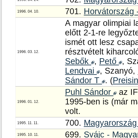
701.
Horvátország 
1996. 04. 10.
A magyar olimpiai l
előtt 2-1-re legyőzt
ismét ott lesz csap
résztvételt kiharcol
1996. 03. 12.
Sebők
,
Pető
, Sz
Lendvai
, Szanyó,
Sándor T
. (
Preisi
Puhl Sándor
az IF
1995-ben is (már 
1996. 01. 12.
volt.
700.
Magyarország 
1995. 11. 11.
699.
Svájc - Magya
1995. 10. 11.