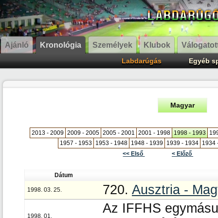
Ajánló
Kronológia
Személyek
Klubok
Válogatot
Labdarúgás
Egyéb s
Magyar
2013 - 2009
2009 - 2005
2005 - 2001
2001 - 1998
1998 - 1993
199
1957 - 1953
1953 - 1948
1948 - 1939
1939 - 1934
1934 
<< Első
< Előző
Dátum
720.
Ausztria - Ma
1998. 03. 25.
Az IFFHS egymásut
1998. 01.