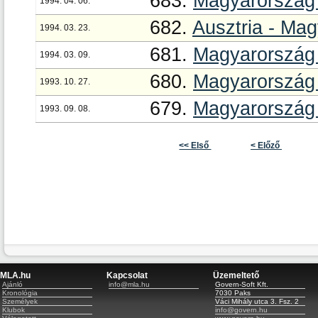
683.
Magyarország 
1994. 04. 06.
682.
Ausztria - Ma
1994. 03. 23.
681.
Magyarország 
1994. 03. 09.
680.
Magyarország
1993. 10. 27.
679.
Magyarország 
1993. 09. 08.
<< Első
< Előző
MLA.hu
Kapcsolat
Üzemeltető
Ajánló
info@mla.hu
Govern-Soft Kft.
Kronológia
7030 Paks
Személyek
Váci Mihály utca 3. Fsz. 2
Klubok
info@govern.hu