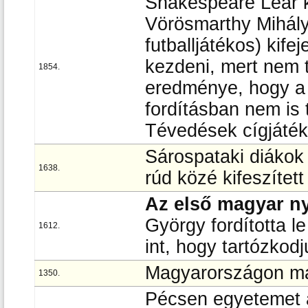
Shakespeare Lear k
Vörösmarthy Mihály 
futballjátékos) kife
kezdeni, mert nem t
1854.
eredménye, hogy a 
fordításban nem is
Tévedések cígjátéká
Sárospataki diáko
1638.
rúd közé kifeszített
Az első magyar ny
György fordította le
1612.
int, hogy tartózkodj
Magyarországon már
1350.
Pécsen egyetemet a