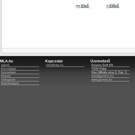
<< Első
< Előző
MLA.hu
Kapcsolat
Üzemeltető
Ajánló
info@mla.hu
Govern-Soft Kft.
Kronológia
7030 Paks
Személyek
Váci Mihály utca 3. Fsz. 2
Klubok
info@govern.hu
Válogatott
www.govern.hu
Bajnokságok