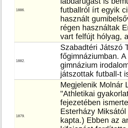
labdarúgást is bemu
futballról írt egyik
1886.
használt gumibelsőv
régen használtak E
vart felfújt hólyag
Szabadtéri Játszó T
főgimnáziumban. A
1882.
gimnázium irodalom
játszottak futball-t i
Megjelenik Molnár 
"Athletikai gyakorl
fejezetében ismerte
Esterházy Miksától 
1879.
kapta.) Ebben az an