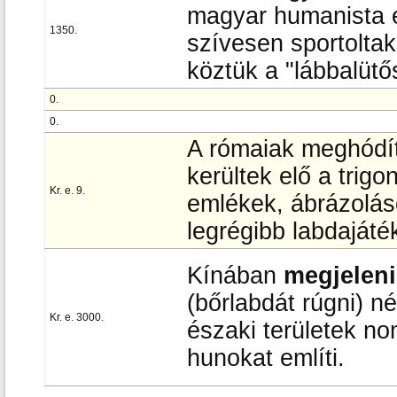
magyar humanista e
1350.
szívesen sportoltak
köztük a "lábbalütős
0.
0.
A rómaiak meghódítj
kerültek elő a trig
Kr. e. 9.
emlékek, ábrázolás
legrégibb labdajáté
Kínában
megjeleni
(bőrlabdát rúgni) né
Kr. e. 3000.
északi területek no
hunokat említi.