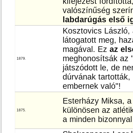
kifejezést fordított
valószínűség szerí
labdarúgás első i
Kosztovics László, 
látogatott meg, haz
magával. Ez
az el
meghonosítsák az "a
1879.
játszódott le, de ne
dúrvának tartották,
embernek való"!
Esterházy Miksa, a
különösen az atlét
1875.
a minden bizonnyal 