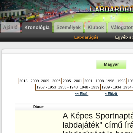
Ajánló
Kronológia
Személyek
Klubok
Válogatot
Labdarúgás
Egyéb s
Magyar
2013 - 2009
2009 - 2005
2005 - 2001
2001 - 1998
1998 - 1993
199
1957 - 1953
1953 - 1948
1948 - 1939
1939 - 1934
1934 
<< Első
< Előző
Dátum
A Képes Sportnaptá
labdajáték" című í