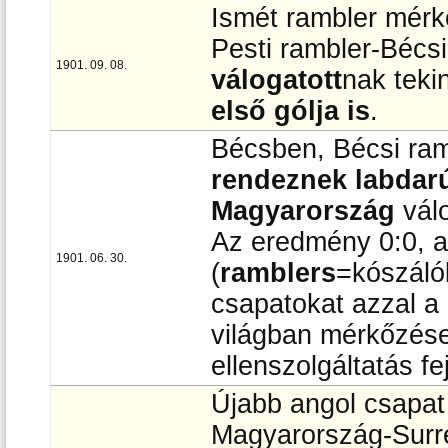
Ismét rambler mérk
Pesti rambler-Bécsi
1901. 09. 08.
válogatott
nak teki
első gólja is
.
Bécsben, Bécsi ram
rendeznek labdar
Magyarország
válo
Az eredmény 0:0, 
1901. 06. 30.
(
ramblers
=kószálók
csapatokat azzal a 
világban mérkőzése
ellenszolgáltatás fe
Újabb angol csapat 
Magyarország-Surre