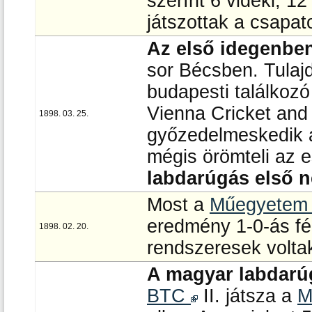
szerínt 6 vidéki, 1
játszottak a csapat
Az első idegenben
sor Bécsben. Tulaj
budapesti találkozó
Vienna Cricket and
1898. 03. 25.
győzedelmeskedik
mégis örömteli az 
labdarúgás első n
Most a
Műegyete
eredmény 1-0-ás fé
1898. 02. 20.
rendszeresek voltak
A magyar labdarú
BTC
II. játsza a
M