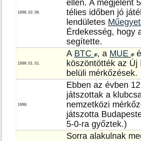
ellen. A megjelent 
télies időben jó ját
1898. 02. 06.
lendületes
Műegye
Érdekesség, hogy 
segítette.
A
BTC
, a
MUE
é
köszöntötték az Új
1898. 01. 01.
belüli mérkőzések.
Ebben az évben 12 
játszottak a klubcs
nemzetközi mérkőzé
1898.
játszotta Budapest
5-0-ra győztek.)
Sorra alakulnak me