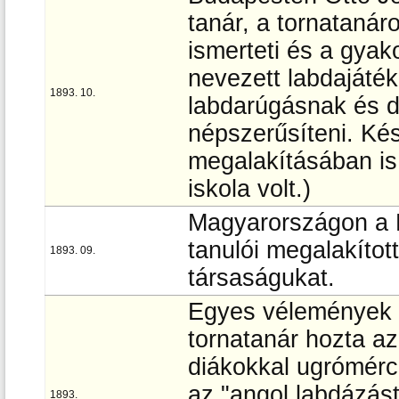
tanár, a tornatanár
ismerteti és a gyak
nevezett labdajáték
1893. 10.
labdarúgásnak és di
népszerűsíteni. Kés
megalakításában is
iskola volt.)
Magyarországon a F
tanulói megalakítot
1893. 09.
társaságukat.
Egyes vélemények 
tornatanár hozta az
diákokkal ugrómércé
az "angol labdázást
1893.