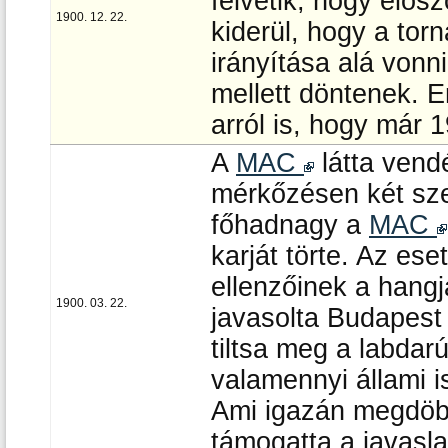
felvetik, hogy elős
1900. 12. 22.
kiderül, hogy a torn
irányítása alá vonn
mellett döntenek. E
arról is, hogy már 1
A
MAC
látta vendé
mérkőzésen két szer
főhadnagy a
MAC
karját törte. Az es
ellenzőinek a hang
1900. 03. 22.
javasolta Budapest
tiltsa meg a labdar
valamennyi állami is
Ami igazán megdöbb
támogatta a javasla