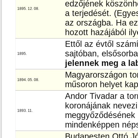
edzőjének köszönhe
1895. 12. 08.
a terjedését. (Egye
az országba. Ha ez
hozott hazájából ily
Ettől az évtől szám
sajtóban, elsősorb
1895.
jelennek meg a la
Magyarországon tor
1894. 05. 08.
műsoron helyet kap
Andor Tivadar a to
koronájának nevezi
1893. 11.
meggyőződésének a
mindenképpen néps
Budapesten Ottó Józ