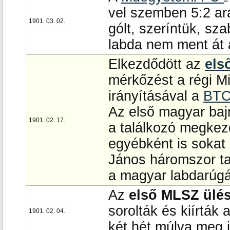
vel szemben 5:2 ar
1901. 03. 02.
gólt, szeríntük, sz
labda nem ment át 
Elkezdődött az
els
mérkőzést a régi Mi
irányításával a
BT
Az első magyar baj
1901. 02. 17.
a találkozó megkez
egyébként is sokat
János háromszor ta
a magyar labdarúg
Az
első MLSZ ülés
sorolták és kiírták
1901. 02. 04.
két hét múlva meg i