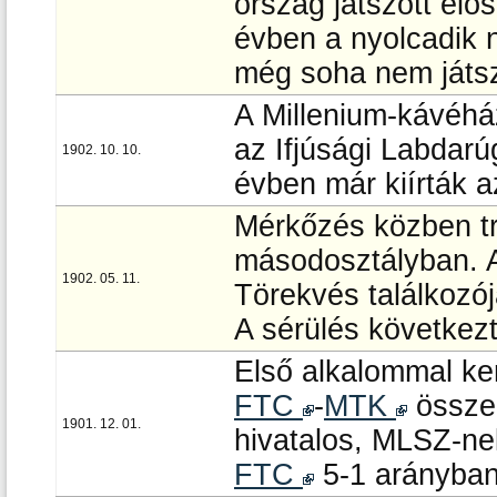
ország játszott el
évben a nyolcadik n
még soha nem játsz
A Millenium-kávéház
az Ifjúsági Labdar
1902. 10. 10.
évben már kiírták az
Mérkőzés közben tr
másodosztályban.
1902. 05. 11.
Törekvés találkozój
A sérülés következt
Első alkalommal ke
FTC
-
MTK
összec
1901. 12. 01.
hivatalos, MLSZ-ne
FTC
5-1 arányban