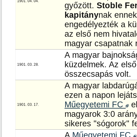
1901. 04. 04.
győzött.
Stoble Fe
kapitány
nak ennek 
engedélyezték a kü
az első nem hivatal
magyar csapatnak r
A magyar bajnokság
küzdelmek. Az els
1901. 03. 28.
összecsapás volt.
A magyar labdarú
ezen a napon leját
Műegyetemi FC
el
1901. 03. 17.
magyarok 3:0 arán
sikeres "sógorok" fe
A
Műegyetemi FC