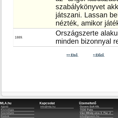
szabálykönyvet akkor
játszani. Lassan b
nézték, amikor játék
Országszerte alaku
1889.
minden bizonnyal re
<< Első
< Előző
MLA.hu
Kapcsolat
Üzemeltető
Ajánló
info@mla.hu
Govern-Soft Kft.
Kronológia
7030 Paks
Személyek
Váci Mihály utca 3. Fsz. 2
Klubok
info@govern.hu