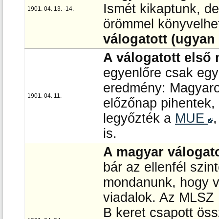
Ismét kikaptunk, de
1901. 04. 13. -14.
örömmel könyvelhet
válogatott (ugyan
A válogatott első
egyenlőre csak egy
eredmény: Magyaro
1901. 04. 11.
előzőnap pihentek,
legyőzték a
MUE
is.
A magyar válogato
bár az ellenfél szin
mondanunk, hogy ve
viadalok. Az MLSZ I
B keret csapott ös