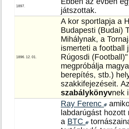
Ebben az évben egy
1897.
játszottak.
A kor sportlapja a 
Budapesti (Budai) 
Mihálynak, a Tornaj
ismerteti a football
Rúgosdi (Football)"
1896. 12. 01.
megpróbálja magyar
berepítés, stb.) hel
szakkifejezéseit. Az
szabálykönyv
nek i
Ray Ferenc
amikor
labdarúgást hozott
a
BTC
tornászaina