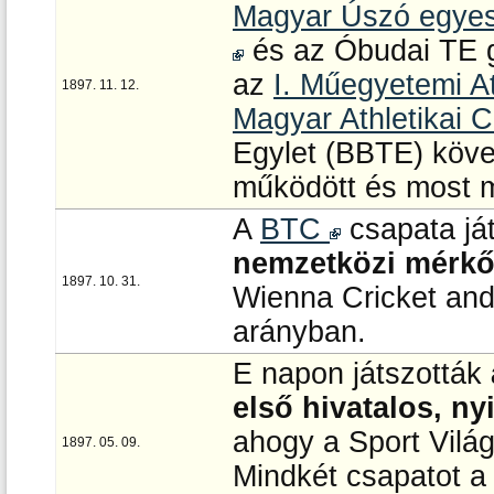
Magyar Úszó egye
és az Óbudai TE g
az
I. Műegyetemi A
1897. 11. 12.
Magyar Athletikai 
Egylet (BBTE) köve
működött és most m
A
BTC
csapata já
nemzetközi mérk
1897. 10. 31.
Wienna Cricket and
arányban.
E napon játszották
első hivatalos, n
ahogy a Sport Világ 
1897. 05. 09.
Mindkét csapatot 