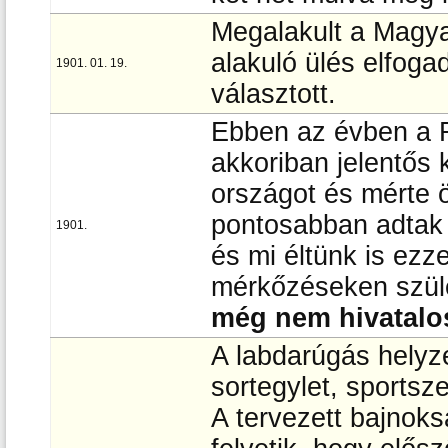
Megalakult a Magy
alakuló ülés elfoga
1901. 01. 19.
választott.
Ebben az évben a 
akkoriban jelentős 
országot és mérte 
pontosabban adtak 
1901.
és mi éltünk is ezz
mérkőzéseken szül
még nem hivatalos
A labdarúgás helyz
sortegylet, sportsze
A tervezett bajnoks