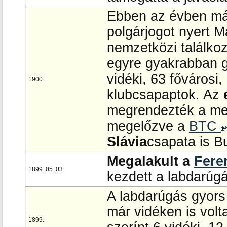
Ebben az évben má
polgárjogot nyert 
nemzetközi találko
egyre gyakrabban g
vidéki, 63 fővárosi
1900.
klubcsapaptok. Az
megrendezték a ment
megelőzve a
BTC
Slávia
csapata is B
Megalakult a
Fere
1899. 05. 03.
kezdett a labdarúgás
A labdarúgás gyors
már vidéken is vol
1899.