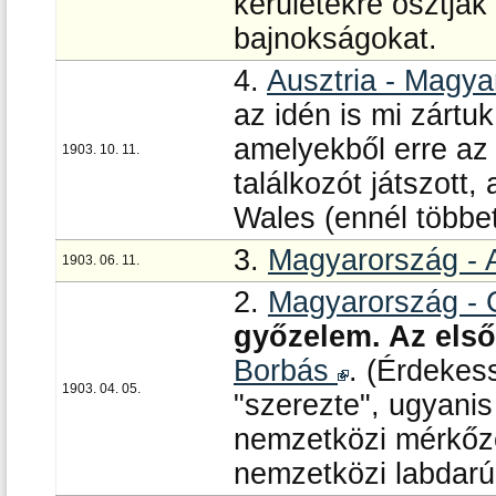
kerületekre osztják
bajnokságokat.
4.
Ausztria - Magy
az idén is mi zártu
amelyekből erre az 
1903. 10. 11.
találkozót játszott,
Wales (ennél többet
3.
Magyarország - 
1903. 06. 11.
2.
Magyarország - 
győzelem. Az első 
Borbás
. (Érdekes
1903. 04. 05.
"szerezte", ugyanis
nemzetközi mérkőzés
nemzetközi labdarú