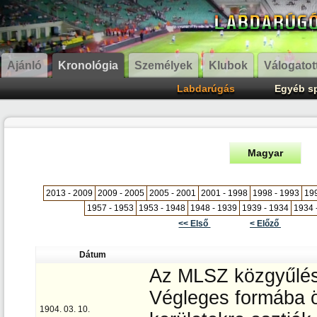
Ajánló
Kronológia
Személyek
Klubok
Válogatot
Labdarúgás
Egyéb s
Magyar
2013 - 2009
2009 - 2005
2005 - 2001
2001 - 1998
1998 - 1993
199
1957 - 1953
1953 - 1948
1948 - 1939
1939 - 1934
1934 
<< Első
< Előző
Dátum
Az MLSZ közgyűlésé
Végleges formába ön
1904. 03. 10.