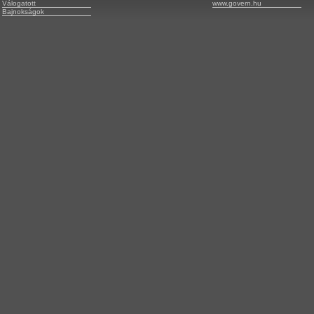
Válogatott
www.govern.hu
Bajnokságok