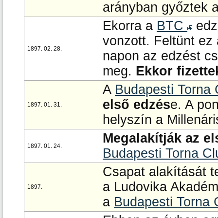
arányban győztek a 
Ekorra a
BTC
edz
vonzott. Feltünt ez
1897. 02. 28.
napon az edzést csa
meg.
Ekkor fizett
A
Budapesti Torna
első edzés
e. A po
1897. 01. 31.
helyszín a Millenár
Megalakítják az e
1897. 01. 24.
Budapesti Torna Cl
Csapat alakítását t
a Ludovika Akadém
1897.
a
Budapesti Torna