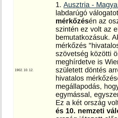
1.
Ausztria - Magy
labdarúgó válogato
mérkőzés
én az osz
szintén ez volt az 
bemutatkozásuk. Ak
mérkőzés "hivatalos
szövetség közötti 
meghírdetve is Wie
született döntés arr
1902. 10. 12.
hivatalos mérkőzése
megállapodás, hog
egymással, egysze
Ez a két ország vo
és 10. nemzeti vál