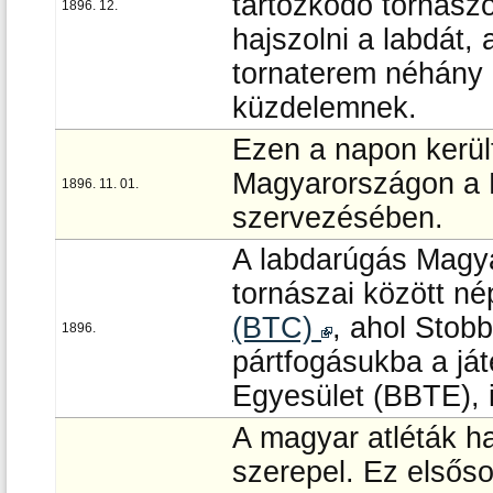
tartózkodó tornász
1896. 12.
hajszolni a labdát,
tornaterem néhány a
küzdelemnek.
Ezen a napon kerül
Magyarországon a 
1896. 11. 01.
szervezésében.
A labdarúgás Magya
tornászai között n
(BTC)
, ahol Stob
1896.
pártfogásukba a ját
Egyesület (BBTE), it
A magyar atléták h
szerepel. Ez elsőso