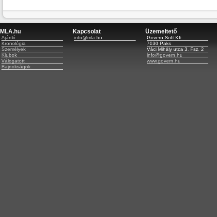
MLA.hu
Kapcsolat
Üzemeltető
Ajánló
info@mla.hu
Govern-Soft Kft.
Kronológia
7030 Paks
Személyek
Váci Mihály utca 3. Fsz. 2
Klubok
info@govern.hu
Válogatott
www.govern.hu
Bajnokságok