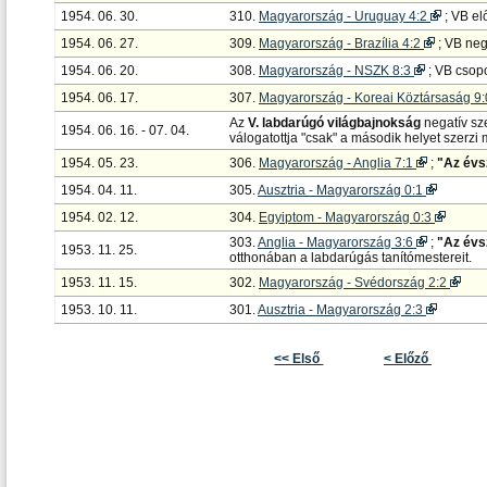
1954. 06. 30.
310.
Magyarország - Uruguay 4:2
; VB el
1954. 06. 27.
309.
Magyarország - Brazília 4:2
; VB ne
1954. 06. 20.
308.
Magyarország - NSZK 8:3
; VB csop
1954. 06. 17.
307.
Magyarország - Koreai Köztársaság 9
Az
V. labdarúgó világbajnokság
negatív sze
1954. 06. 16. - 07. 04.
válogatottja "csak" a második helyet szerz
1954. 05. 23.
306.
Magyarország - Anglia 7:1
;
"Az évs
1954. 04. 11.
305.
Ausztria - Magyarország 0:1
1954. 02. 12.
304.
Egyiptom - Magyarország 0:3
303.
Anglia - Magyarország 3:6
;
"Az évs
1953. 11. 25.
otthonában a labdarúgás tanítómestereit.
1953. 11. 15.
302.
Magyarország - Svédország 2:2
1953. 10. 11.
301.
Ausztria - Magyarország 2:3
<< Első
< Előző