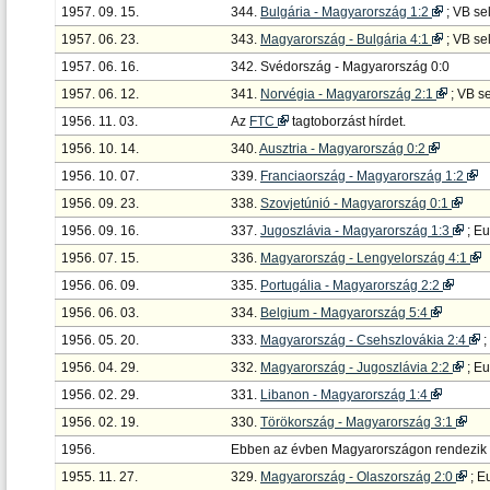
1957. 09. 15.
344.
Bulgária - Magyarország 1:2
; VB se
1957. 06. 23.
343.
Magyarország - Bulgária 4:1
; VB se
1957. 06. 16.
342. Svédország - Magyarország 0:0
1957. 06. 12.
341.
Norvégia - Magyarország 2:1
; VB se
1956. 11. 03.
Az
FTC
tagtoborzást hírdet.
1956. 10. 14.
340.
Ausztria - Magyarország 0:2
1956. 10. 07.
339.
Franciaország - Magyarország 1:2
1956. 09. 23.
338.
Szovjetúnió - Magyarország 0:1
1956. 09. 16.
337.
Jugoszlávia - Magyarország 1:3
; E
1956. 07. 15.
336.
Magyarország - Lengyelország 4:1
1956. 06. 09.
335.
Portugália - Magyarország 2:2
1956. 06. 03.
334.
Belgium - Magyarország 5:4
1956. 05. 20.
333.
Magyarország - Csehszlovákia 2:4
;
1956. 04. 29.
332.
Magyarország - Jugoszlávia 2:2
; E
1956. 02. 29.
331.
Libanon - Magyarország 1:4
1956. 02. 19.
330.
Törökország - Magyarország 3:1
1956.
Ebben az évben Magyarországon rendezik az
1955. 11. 27.
329.
Magyarország - Olaszország 2:0
; E