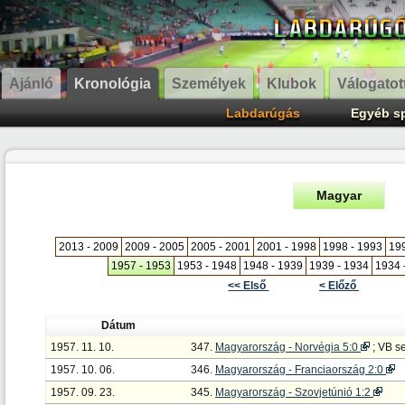
Ajánló
Kronológia
Személyek
Klubok
Válogatot
Labdarúgás
Egyéb s
Magyar
2013 - 2009
2009 - 2005
2005 - 2001
2001 - 1998
1998 - 1993
199
1957 - 1953
1953 - 1948
1948 - 1939
1939 - 1934
1934 
<< Első
< Előző
Dátum
1957. 11. 10.
347.
Magyarország - Norvégia 5:0
; VB se
1957. 10. 06.
346.
Magyarország - Franciaország 2:0
1957. 09. 23.
345.
Magyarország - Szovjetúnió 1:2