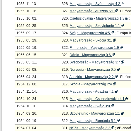
1955. 11. 13.
328.
Magyarország - Svédország 4:2
1955. 10. 16.
327.
Magyarország - Ausztria 6:1
; Európa
1955. 10. 02.
326.
Csehszlovákia - Magyarország 1:3
;
1955. 09. 25.
325.
Magyarország - Szovjetúnió 1:1
1955. 09. 17.
324.
Svájc - Magyarország 4:5
; Európa-
1955. 05. 29.
323.
Magyarország - Skócia 3:1
1955. 05. 19.
322.
Finnország - Magyarország 1:9
1955. 05. 15.
321.
Dánia - Magyarország 0:6
1955. 05. 11.
320.
Svédország - Magyarország 3:7
1955. 05. 08.
319.
Norvégia - Magyarország 0:5
1955. 04. 24.
318.
Ausztria - Magyarország 2:2
; Európ
1954. 12. 08.
317.
Skócia - Magyarország 2:4
1954. 11. 14.
316.
Magyarország - Ausztria 4:1
1954. 10. 24.
315.
Magyarország - Csehszlovákia 4:1
1954. 10. 10.
314.
Magyarország - Svájc 3:0
1954. 09. 26.
313.
Szovjetúnió - Magyarország 1:1
1954. 09. 19.
312.
Magyarország - Románia 5:1
1954. 07. 04.
311.
NSZK - Magyarország 3:2
;
VB dönt