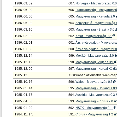
1986. 09. 09.
607.
Norvégia - Magyarország 0:
1986. 06. 09.
606.
Franciaország - Magyarorsz
1986. 06. 06.
605.
Magyarország - Kanada 2:0
1986. 06. 02.
604.
Szovjetúnió - Magyarország 
1986. 03. 16.
603.
Magyarország - Brazília 3:0
1986. 02. 02.
602.
Katar - Magyarország 0:3
1986. 02. 01.
601.
Ázsia-válogatott - Magyarors
1986. 01. 30.
600.
Ázsia-válogatott - Magyarors
1985. 12. 14.
599.
Mexikó - Magyarország 2:0
1985. 12. 11.
598.
Magyarország - Algéria 3:1
1985. 12. 09.
597.
Magyarország - Koreai Közt
1985. 12.
Ausztriában az Ausztria Wien csa
1985. 10. 16.
596.
Wales - Magyarország 0:3
1985. 05. 14.
595.
Magyarország - Hollandia 0:
1985. 04. 17.
594.
Ausztria - Magyarország 0:3
1985. 04. 03.
593.
Magyarország - Ciprus 2:0
1985. 01. 29.
592.
NSZK - Magyarország 0:1
1984. 11. 17.
591.
Ciprus - Magyarország 1:2