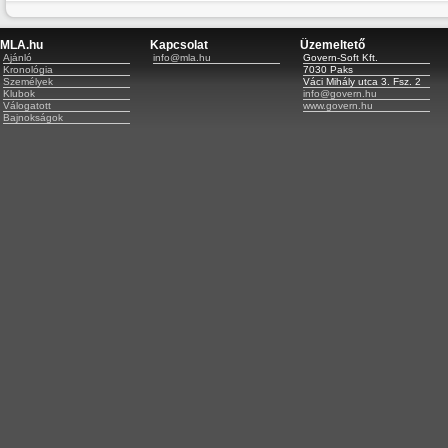
MLA.hu
Kapcsolat
Üzemeltető
Ajánló
info@mla.hu
Govern-Soft Kft.
Kronológia
7030 Paks
Személyek
Váci Mihály utca 3. Fsz. 2
Klubok
info@govern.hu
Válogatott
www.govern.hu
Bajnokságok