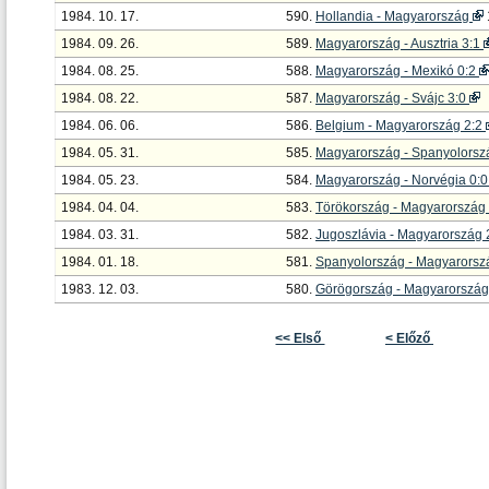
1984. 10. 17.
590.
Hollandia - Magyarország
1984. 09. 26.
589.
Magyarország - Ausztria 3:1
1984. 08. 25.
588.
Magyarország - Mexikó 0:2
1984. 08. 22.
587.
Magyarország - Svájc 3:0
1984. 06. 06.
586.
Belgium - Magyarország 2:2
1984. 05. 31.
585.
Magyarország - Spanyolorsz
1984. 05. 23.
584.
Magyarország - Norvégia 0:
1984. 04. 04.
583.
Törökország - Magyarország
1984. 03. 31.
582.
Jugoszlávia - Magyarország 
1984. 01. 18.
581.
Spanyolország - Magyarorsz
1983. 12. 03.
580.
Görögország - Magyarország
<< Első
< Előző