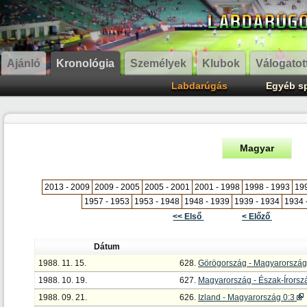
Ajánló
Kronológia
Személyek
Klubok
Válogatot
Labdarúgás
Egyéb s
Magyar
2013 - 2009
2009 - 2005
2005 - 2001
2001 - 1998
1998 - 1993
199
1957 - 1953
1953 - 1948
1948 - 1939
1939 - 1934
1934 
<< Első
< Előző
Dátum
1988. 11. 15.
628.
Görögország - Magyarország
1988. 10. 19.
627.
Magyarország - Észak-Írorsz
1988. 09. 21.
626.
Izland - Magyarország 0:3