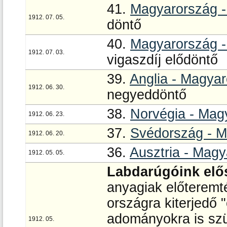
41.
Magyarország -
1912. 07. 05.
döntő
40.
Magyarország 
1912. 07. 03.
vigaszdíj elődöntő
39.
Anglia - Magya
1912. 06. 30.
negyeddöntő
38.
Norvégia - Mag
1912. 06. 23.
37.
Svédország - M
1912. 06. 20.
36.
Ausztria - Mag
1912. 05. 05.
Labdarúgóink elős
anyagiak előteremt
országra kiterjedő "
adományokra is szü
1912. 05.