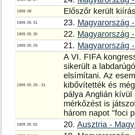
Előszőr került kiír
1909. 08.
23.
Magyarország -
1909. 05. 31.
22.
Magyarország -
1909. 05. 30.
21.
Magyarország -
1909. 05. 29.
A VI. FIFA kongres
sikerült a labdarúg
elsímítani. Az esemé
kibővítették és még 
1909. 05. 29. - 31.
pálya Anglián kívül
mérkőzést is játsz
három napot "foci 
20.
Ausztria - Mag
1909. 05. 02.