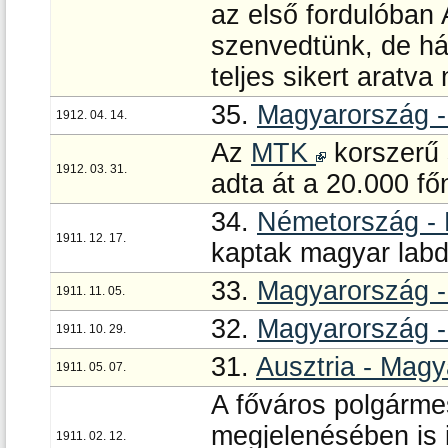
az első fordulóban 
szenvedtünk, de hát
teljes sikert aratva
35.
Magyarország 
1912. 04. 14.
Az
MTK
korszerű 
1912. 03. 31.
adta át a 20.000 fő
34.
Németország -
1911. 12. 17.
kaptak magyar labda
33.
Magyarország -
1911. 11. 05.
32.
Magyarország -
1911. 10. 29.
31.
Ausztria - Mag
1911. 05. 07.
A főváros polgárme
megjelenésében is
1911. 02. 12.