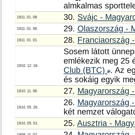
almkalmas sporttel
30.
Svájc - Magyar
1911. 01. 08.
29.
Olaszország - 
1911. 01. 06.
28.
Franciaország 
1911. 01. 01.
Sosem látott ünnep
emlékezik meg 25 é
1910. 12. 18.
Club (BTC)
. Az e
és sokáig egyik me
27.
Magyarország -
1910. 11. 06.
26.
Magyarország -
1910. 05. 26.
két nemzet válogatot
25.
Ausztria - Mag
1910. 05. 01.
24.
Magyarország -
1909. 11. 07.