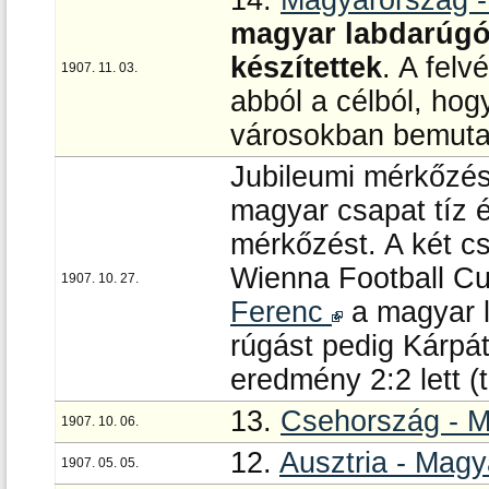
14.
Magyarország -
magyar labdarúgó 
készítettek
. A felv
1907. 11. 03.
abból a célból, ho
városokban bemuta
Jubileumi mérkőzés
magyar csapat tíz é
mérkőzést. A két cs
Wienna Football Cu
1907. 10. 27.
Ferenc
a magyar l
rúgást pedig Kárpá
eredmény 2:2 lett (
13.
Csehország - 
1907. 10. 06.
12.
Ausztria - Mag
1907. 05. 05.