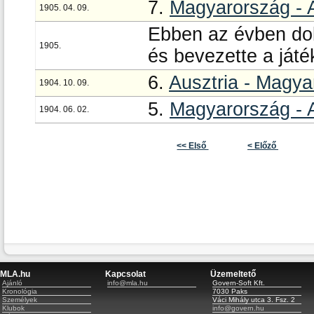
7.
Magyarország - 
1905. 04. 09.
Ebben az évben dol
1905.
és bevezette a játé
6.
Ausztria - Magy
1904. 10. 09.
5.
Magyarország - 
1904. 06. 02.
<< Első
< Előző
MLA.hu
Kapcsolat
Üzemeltető
Ajánló
info@mla.hu
Govern-Soft Kft.
Kronológia
7030 Paks
Személyek
Váci Mihály utca 3. Fsz. 2
Klubok
info@govern.hu