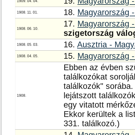
19.
Magyarország 
1909. 04. 04.
18.
Magyarország -
1908. 11. 01.
17.
Magyarország -
1908. 06. 10.
szigetország válog
16.
Ausztria - Mag
1908. 05. 03.
15.
Magyarország 
1908. 04. 05.
Ebben az évben szü
találkozókat sorolj
találkozók" sorába.
lejátszott találkozó
1908.
egy vitatott mérkő
Ekkor kerültek a lis
331. találkozó.)