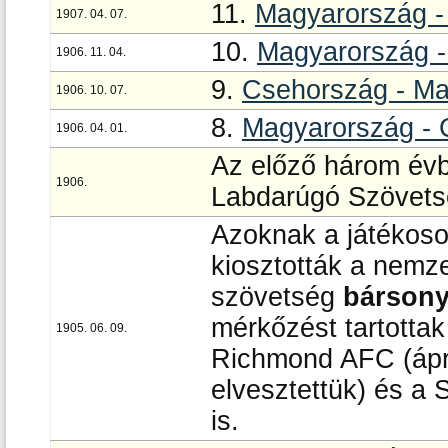
11.
Magyarország -
1907. 04. 07.
10.
Magyarország -
1906. 11. 04.
9.
Csehország - Ma
1906. 10. 07.
8.
Magyarország - 
1906. 04. 01.
Az előző három évb
1906.
Labdarúgó Szövets
Azoknak a játékoso
kiosztották a nemz
szövetség
bársony
mérkőzést tartotta
1905. 06. 09.
Richmond AFC (ápri
elvesztettük) és a 
is.