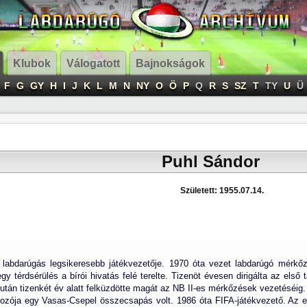
Klubok
Válogatott
Bajnokságok
F
G
GY
H
I
J
K
L
M
N
NY
O
Ö
P
Q
R
S
SZ
T
TY
U
Ü
Puhl Sándor
Született: 1955.07.14.
labdarúgás legsikeresebb játékvezetője. 1970 óta vezet labdarúgó mérkőzé
egy térdsérülés a bírói hivatás felé terelte. Tizenöt évesen dirigálta az els
után tizenkét év alatt felküzdötte magát az NB II-es mérkőzések vezetéséig.
lkozója egy Vasas-Csepel összecsapás volt. 1986 óta FIFA-játékvezető. Az e