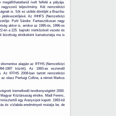
egállíthatatlanúl ívelt felfelé a pályája.
nagyszerű teljesítmény. Két nemzetközi
gnak is. Sőt ez utóbbi döntőjét a Brazília-
obb játékvezetőjévé. Az IHHFS (Nemzetközi
ezetője: Puhl Sándor. Fantasztikusan nagy
etség akkor is, amikor az 1995-ös, 1996-os
s 22-én a 225. bajnoki mérkőzését vezete és
ői bizottság elnökeként kamatoztatja ma is
k elismerése alapján az IFFHS (Nemzetközi
1994-1997 között). Az 1993-as esztendő
ta. Az IFFHS 2008-ban tartott nemzetközi
az olasz Pierluigi Collina, a német Markus
 végzett kiemelkedő tevékenységéért 2000.
 a Magyar Köztársaság elnöke, Mádl Ferenc,
isztertől egy Aranysípot kapott. 1993-tól
ás és vízlabda eredményeit mutatja be, de