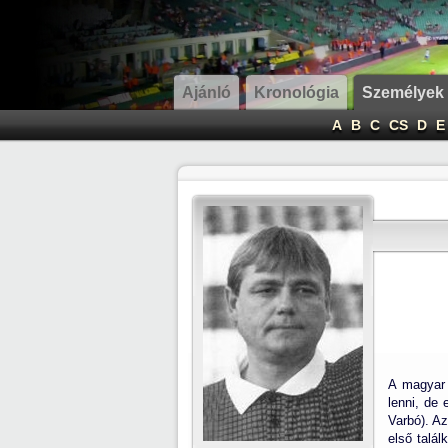
Ajánló
Kronológia
Személyek
A
B
C
CS
D
E
A magyar 
lenni, de 
Varbó). Az
első talá