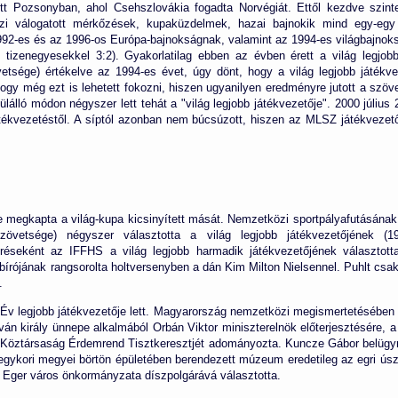
tt Pozsonyban, ahol Csehszlovákia fogadta Norvégiát. Ettől kezdve szinte m
i válogatott mérkőzések, kupaküzdelmek, hazai bajnokik mind egy-egy 
992-es és az 1996-os Európa-bajnokságnak, valamint az 1994-es világbajnoksá
:0, tizenegyesekkel 3:2). Gyakorlatilag ebben az évben érett a világ legj
vetsége) értékelve az 1994-es évet, úgy dönt, hogy a világ legjobb játékv
gy még ezt is lehetett fokozni, hiszen ugyanilyen eredményre jutott a szöv
ülálló módon négyszer lett tehát a "világ legjobb játékvezetője". 2000 júliu
átékvezetéstől. A síptól azonban nem búcsúzott, hiszen az MLSZ játékvezet
e megkapta a világ-kupa kicsinyített mását. Nemzetközi sportpályafutásána
 Szövetsége) négyszer választotta a világ legjobb játékvezetőjének (
eréseként az IFFHS a világ legjobb harmadik játékvezetőjének választot
írójának rangsorolta holtversenyben a dán Kim Milton Nielsennel. Puhlt csak 
.
Év legjobb játékvezetője lett. Magyarország nemzetközi megismertetésében
ván király ünnepe alkalmából Orbán Viktor miniszterelnök előterjesztésére,
 Köztársaság Érdemrend Tisztkeresztjét adományozta. Kuncze Gábor belügymin
egykori megyei börtön épületében berendezett múzeum eredetileg az egri úsz
. Eger város önkormányzata díszpolgárává választotta.