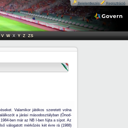
Bejelentkezés
Regisztráció
V
W
X
Y
Z
ZS
seket. Valamikor játékos szeretett volna
ő találkozót a járási másodosztályban (Ónod-
 1984-ben már az NB I-ben fújta a sípot. Az
lső válogatott mérkőzés két évre rá (1988)