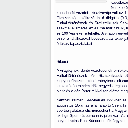
következe
Nemzetköz
kupadöntőt vezetett, résztvevője volt az 1
Olaszország találkozót is ő dirigálja (0
Futballtörténészek és Statisztikusok Szö
szakmai elismerés ez és ma már tudjuk, ho
és 1997-es évet értékelte. A világon egyed
ezzel a találkozóval búcsúzott az aktív j
értékes tapasztalatait.
Sikerei:
A világbajnoki döntő vezetésének emlékér
Futballtörténészek- és Statisztikusok
kiegyensúlyozott teljesítményének elism
szavazásán minden idők negyedik legjobb b
Merk és a dán Peter Mikkelsen előzte meg
Nemzeti szinten 1992-ben és 1995-ben az 
augusztus 20-án az államalapító Szent Ist
sportpályafutása elismeréseként a Magyar
az Egri Sportmúzeumban is jelen van. Az 
helyet kaptak Puhl Sándor emléktárgyai is