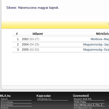
Sikerei: Háromszoros magyar bajnok.
#
Időpont
Mérkőzé
1.
2002
(03-27)
Moldova
-
Mag
2.
2004
(04-25)
Magyarország
-
Jap
3.
2005
(02-02)
Magyarország
-
Sza
MLA.hu
Kapcsolat
Üzemeltető
Ajánló
info@mla.hu
Govern-Soft Kft.
Kronológia
7030 Paks
Személyek
Váci Mihály utca 3. Fsz. 2
Klubok
info@govern.hu