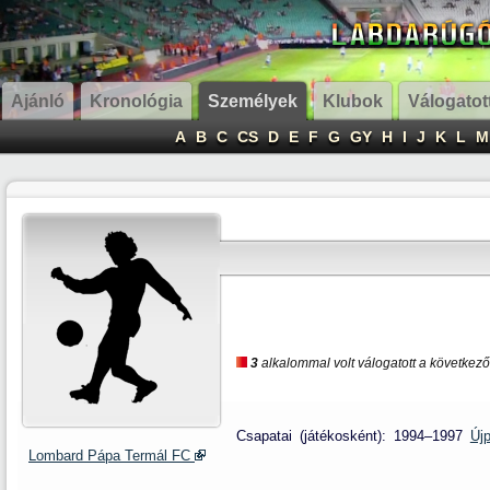
Ajánló
Kronológia
Személyek
Klubok
Válogatot
A
B
C
CS
D
E
F
G
GY
H
I
J
K
L
M
3
alkalommal volt válogatott a következő
Csapatai (játékosként): 1994–1997
Új
Lombard Pápa Termál FC