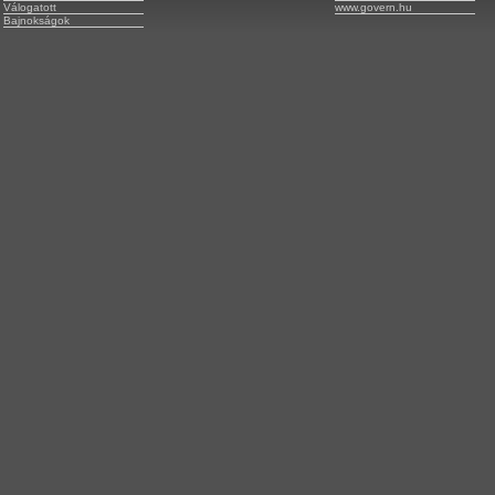
Válogatott
www.govern.hu
Bajnokságok