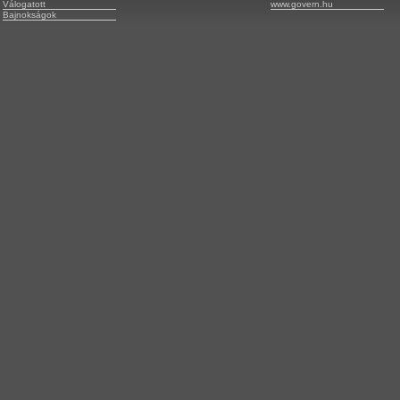
Válogatott
www.govern.hu
Bajnokságok