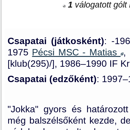
1
válogatott gólt 
Csapatai (játkosként)
: -19
1975
Pécsi MSC - Matias
,
[klub(295)/], 1986–1990 IF Kr
Csapatai (edzőként)
: 1997–
"Jokka" gyors és határozott
még balszélsőként kezde, d