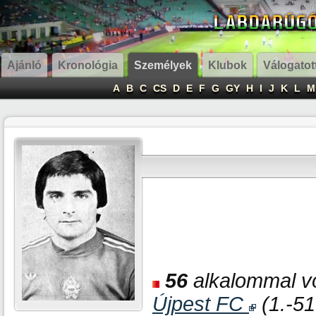
Ajánló
Kronológia
Személyek
Klubok
Válogatot
A
B
C
CS
D
E
F
G
GY
H
I
J
K
L
M
56
alkalommal vo
Újpest FC
(1.-51