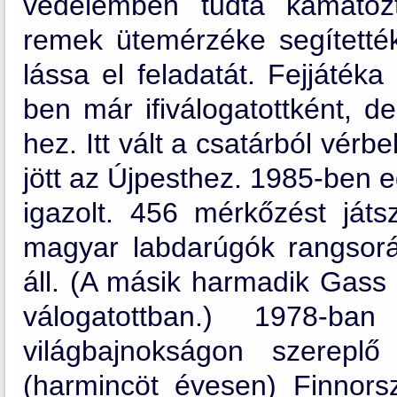
védelemben tudta kamatoz
remek ütemérzéke segített
lássa el feladatát. Fejjátéka
ben már ifiválogatottként, 
hez. Itt vált a csatárból vér
jött az Újpesthez. 1985-ben 
igazolt. 456 mérkőzést játs
magyar labdarúgók rangsor
áll. (A másik harmadik Gass 
válogatottban.) 1978-b
világbajnokságon szerepl
(harmincöt évesen) Finnor