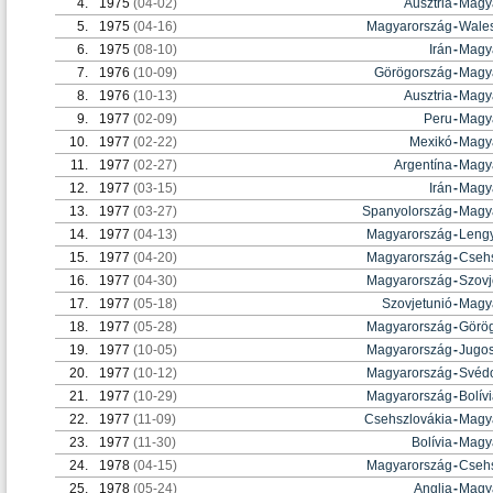
4.
1975
(04-02)
Ausztria
-
Magy
5.
1975
(04-16)
Magyarország
-
Wale
6.
1975
(08-10)
Irán
-
Magy
7.
1976
(10-09)
Görögország
-
Magy
8.
1976
(10-13)
Ausztria
-
Magy
9.
1977
(02-09)
Peru
-
Magy
10.
1977
(02-22)
Mexikó
-
Magy
11.
1977
(02-27)
Argentína
-
Magy
12.
1977
(03-15)
Irán
-
Magy
13.
1977
(03-27)
Spanyolország
-
Magy
14.
1977
(04-13)
Magyarország
-
Leng
15.
1977
(04-20)
Magyarország
-
Csehs
16.
1977
(04-30)
Magyarország
-
Szovj
17.
1977
(05-18)
Szovjetunió
-
Magy
18.
1977
(05-28)
Magyarország
-
Görö
19.
1977
(10-05)
Magyarország
-
Jugos
20.
1977
(10-12)
Magyarország
-
Svéd
21.
1977
(10-29)
Magyarország
-
Bolív
22.
1977
(11-09)
Csehszlovákia
-
Magy
23.
1977
(11-30)
Bolívia
-
Magy
24.
1978
(04-15)
Magyarország
-
Csehs
25.
1978
(05-24)
Anglia
-
Magy