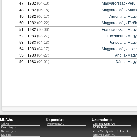
47.
1982
(04-18)
Magyarország
-
Peru
48.
1982
(06-15)
Magyarország
-
Salva
49.
1982
(06-17)
Argentína
-
Magy
50.
1982
(09-22)
Magyarország
-
Török
51.
1982
(10-06)
Franciaország
-
Magy
52.
1983
(03-27)
Luxemburg
-
Magy
53.
1983
(04-13)
Portugália
-
Magy
54.
1983
(04-17)
Magyarország
-
Luxe
55.
1983
(04-27)
Anglia
-
Magy
56.
1983
(06-01)
Dánia
-
Magy
MLA.hu
Kapcsolat
Üzemeltető
Ajánló
info@mla.hu
Govern-Soft Kft.
Kronológia
7030 Paks
Személyek
Váci Mihály utca 3. Fsz. 2
Klubok
info@govern.hu