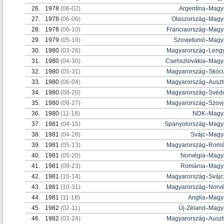
26.
1978
(06-02)
Argentína
-
Magy
27.
1978
(06-06)
Olaszország
-
Magy
28.
1978
(06-10)
Franciaország
-
Magy
29.
1979
(05-19)
Szovjetunió
-
Magy
30.
1980
(03-26)
Magyarország
-
Leng
31.
1980
(04-30)
Csehszlovákia
-
Magy
32.
1980
(05-31)
Magyarország
-
Skóci
33.
1980
(06-04)
Magyarország
-
Auszt
34.
1980
(08-20)
Magyarország
-
Svéd
35.
1980
(08-27)
Magyarország
-
Szovj
36.
1980
(11-18)
NDK
-
Magy
37.
1981
(04-15)
Spanyolország
-
Magy
38.
1981
(04-28)
Svájc
-
Magy
39.
1981
(05-13)
Magyarország
-
Romá
40.
1981
(05-20)
Norvégia
-
Magy
41.
1981
(09-23)
Románia
-
Magy
42.
1981
(10-14)
Magyarország
-
Svájc
43.
1981
(10-31)
Magyarország
-
Norv
44.
1981
(11-18)
Anglia
-
Magy
45.
1982
(02-11)
Új-Zéland
-
Magy
46.
1982
(03-24)
Magyarország
-
Auszt