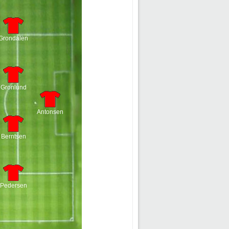
Grondalen
Gronlund
Antonsen
Berntsen
Pedersen