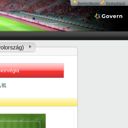
Bejelentkezés
Regisztráció
yolország)
Norvégia
n