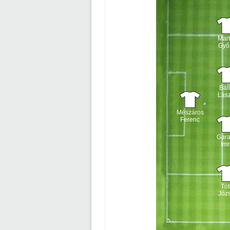
Mar
Győ
Báli
Lász
Mészáros
Ferenc
Gar
Imr
Tót
Józs