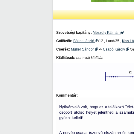
Szövetségi kapitány:
Mészöly Kálmán
Góllövők:
Bálint László
/12 , Lund/35 ,
Kiss L
Cserék:
Müller Sándor
->
Csapó Károly
/69
Kiállítások:
nem volt kiállítás
Kommentár:
Nyílvánvaló volt, hogy ez a találkozó "éle
csoport utolsó helyét jelentheti a számuk
győzni kellett!
A norvég csapat iszonyú elszántan és kem