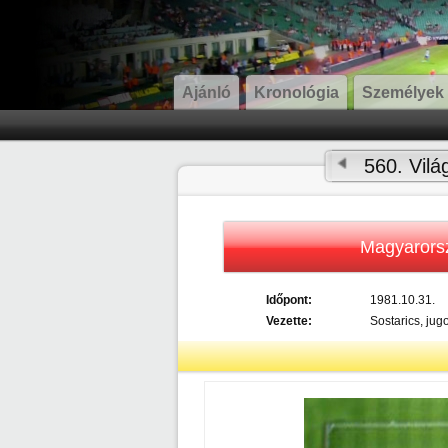
Ajánló
Kronológia
Személyek
560. Vilá
Magyarors
Időpont:
1981.10.31.
Vezette:
Sostarics, jug