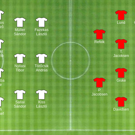
tos
Lund
ző
Müller
Fazekas
Sándor
László
Refvik
nt
T.
ló
Jacoksen
Nyilasi
Törőcsik
Tibor
András
aba
Giske
e
P.
Jacobsen
Sallai
Kiss
Sándor
László
h
Davidsen
ef