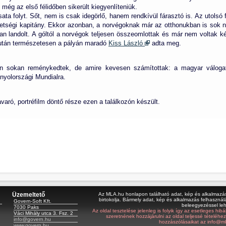
ég az első félidőben sikerült kiegyenlíteniük.
ta folyt. Sőt, nem is csak idegörlő, hanem rendkívül fárasztó is. Az utolsó f
etségi kapitány. Ekkor azonban, a norvégoknak már az otthonukban is sok n
ban landolt. A góltól a norvégok teljesen összeomlottak és már nem voltak
 után természetesen a pályán maradó
Kiss László
adta meg.
n sokan reménykedtek, de amire kevesen számítottak: a magyar válogato
anyolországi Mundialra.
varó, portréfilm döntő része ezen a találkozón készült.
Üzemeltető
Az MLA.hu honlapon található adat, kép és alkalmazás 
birtokolja. Bármely adat, kép és alkalmazás felhasználá
Govern-Soft Kft.
beleegyezéssel le
7030 Paks
Az oldal tesztelése jelenleg is folyik így az esetleges hi
Váci Mihály utca 3. Fsz. 2
szeretnének hozzájárulni az oldal teljessé tételéhe
info@govern.hu
hozzászólásaikat az info@ml
www.govern.hu