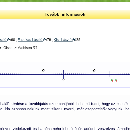
További információk
ászló
/60 ,
Fazekas László
/79 ,
Kiss László
/85
 , Giske -> Mathisen /71
t-halál" kérdése a továbbjutás szempontjából. Lehetett tudni, hogy az ellenfé
ra. Ha azonban nekünk most sikerül nyerni, már csoportelsők vagyunk, ha n
ényen védekezett és ha néha-néha lehetőségük adódott veszélyes támadáso