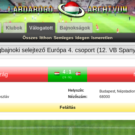
Klubok
Válogatott
Bajnokságok
Összes
Itthon
Semleges
Idegen
Ismeretlen
gbajnoki selejtező Európa 4. csoport (12. VB Span
4:1
zág
(1:1)
Helyszín:
Budapest, Népstadio
oszláv
Nézőszám:
68000
Felállás