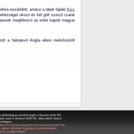
élóra kezdődött, amikor a lábát fájlaló
Kiss
ehézséget okozó és két gólt szerző csatár
 képesek megfékezni az erőre kapott magyar
tt a hátralevő Anglia elleni mérkőzéstől
kizárolagos szerzői jogát a Govern-Soft Kft.
sa csak a Govern-Soft Kft. által adott írásos
hetséges.
bákért és hiányosságokért elnézésüket kérjük! Ha
z, akkor örömmel fogadjuk észrevételeiket,
a.hu e-mail címen!