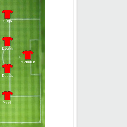
GÜgh
Dvoråk
MichalÊk
Dobiås
Paurík