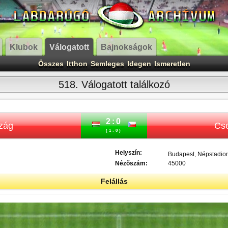
Klubok
Válogatott
Bajnokságok
Összes
Itthon
Semleges
Idegen
Ismeretlen
518. Válogatott találkozó
2:0
zág
Cse
(1:0)
Helyszín:
Budapest, Népstadio
Nézőszám:
45000
Felállás