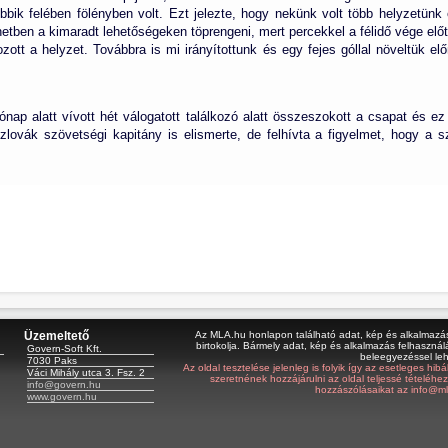
obbik felében fölényben volt. Ezt jelezte, hogy nekünk volt több helyzetünk 
etben a kimaradt lehetőségeken töprengeni, mert percekkel a félidő vége elő
ott a helyzet. Továbbra is mi irányítottunk és egy fejes góllal növeltük 
p alatt vívott hét válogatott találkozó alatt összeszokott a csapat és e
zlovák szövetségi kapitány is elismerte, de felhívta a figyelmet, hogy a s
Üzemeltető
Az MLA.hu honlapon található adat, kép és alkalmazás 
birtokolja. Bármely adat, kép és alkalmazás felhasználá
Govern-Soft Kft.
beleegyezéssel le
7030 Paks
Az oldal tesztelése jelenleg is folyik így az esetleges hi
Váci Mihály utca 3. Fsz. 2
szeretnének hozzájárulni az oldal teljessé tételéhe
info@govern.hu
hozzászólásaikat az info@ml
www.govern.hu