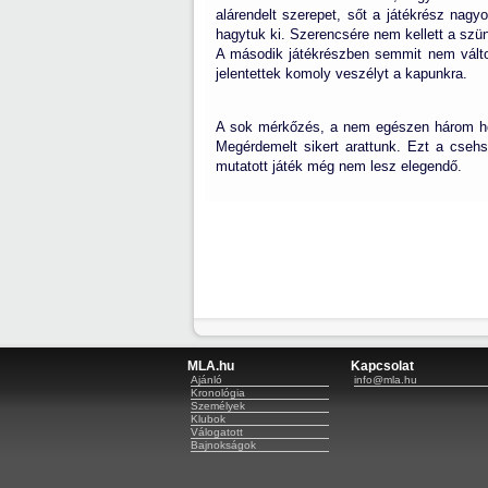
alárendelt szerepet, sőt a játékrész nagy
hagytuk ki. Szerencsére nem kellett a szün
A második játékrészben semmit nem változ
jelentettek komoly veszélyt a kapunkra.
A sok mérkőzés, a nem egészen három hóna
Megérdemelt sikert arattunk. Ezt a csehs
mutatott játék még nem lesz elegendő.
MLA.hu
Kapcsolat
Ajánló
info@mla.hu
Kronológia
Személyek
Klubok
Válogatott
Bajnokságok