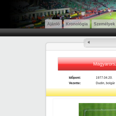
Ajánló
Kronológia
Személyek
Magyarors
Időpont:
1977.04.20.
Vezette:
Dudin, bolgár