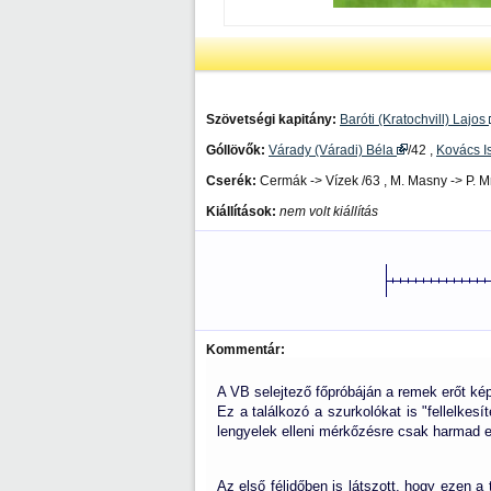
Szövetségi kapitány:
Baróti (Kratochvill) Lajos
Góllövők:
Várady (Váradi) Béla
/42 ,
Kovács I
Cserék:
Cermák -> Vízek /63 , M. Masny -> P. M
Kiállítások:
nem volt kiállítás
Kommentár:
A VB selejtező főpróbáján a remek erőt kép
Ez a találkozó a szurkolókat is "fellelkes
lengyelek elleni mérkőzésre csak harmad e
Az első félidőben is látszott, hogy ezen 