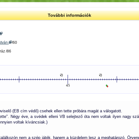
További információk
stván
/60
ráz /86
viselő (EB cím védő) csehek ellen tette próbára magát a válogatott.
ítette". Négy éve, a svédek elleni VB selejtező óta nem voltak ilyen nagy s
nnyien voltak kíváncsiak.)
a találkozón nem a szép játék, hanem a küzdelem lesz a meghatározó. Örvend