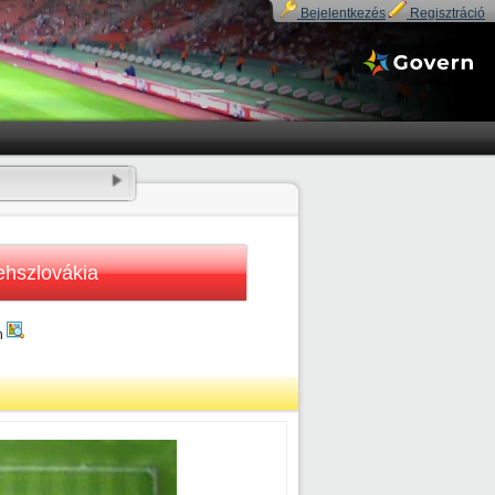
Bejelentkezés
Regisztráció
hszlovákia
n