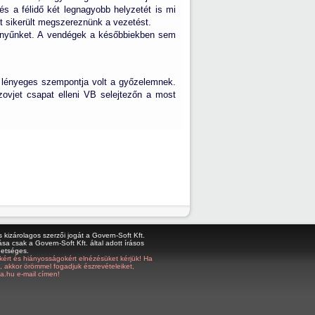
és a félidő két legnagyobb helyzetét is mi
tt sikerült megszereznünk a vezetést.
előnyűnket. A vendégek a későbbiekben sem
z lényeges szempontja volt a győzelemnek.
zovjet csapat elleni VB selejtezőn a most
kizárolagos szerzői jogát a Govern-Soft Kft.
sa csak a Govern-Soft Kft. által adott írásos
hetséges.
bákért és hiányosságokért elnézésüket kérjük! Ha
z, akkor örömmel fogadjuk észrevételeiket,
a.hu e-mail címen!