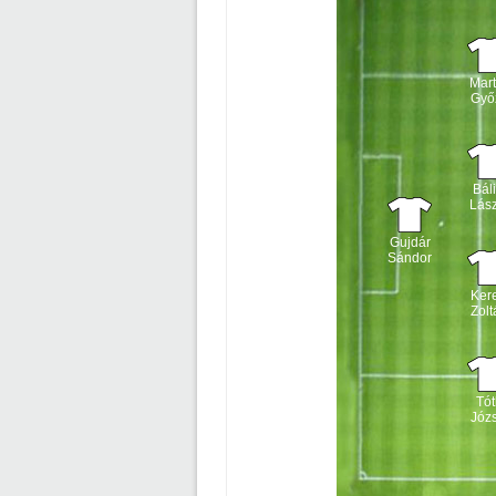
Mar
Győ
Báli
Lász
Gujdár
Sándor
Kere
Zolt
Tót
Józs