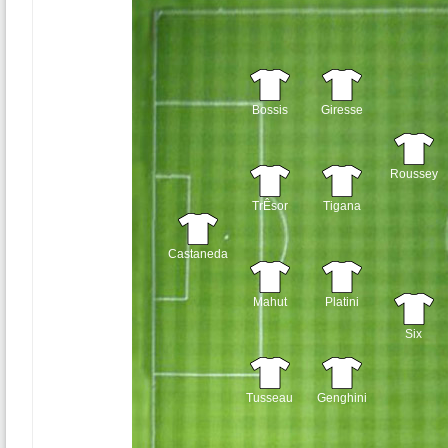
Bossis
Giresse
Roussey
TrÊsor
Tigana
Castaneda
Mahut
Platini
Six
Tusseau
Genghini