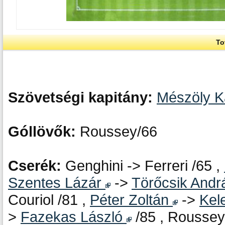
To
Szövetségi kapitány:
Mészöly 
Góllövők:
Roussey/66
Cserék:
Genghini -> Ferreri /65 ,
Szentes Lázár
->
Törőcsik And
Couriol /81 ,
Péter Zoltán
->
Kel
>
Fazekas László
/85 , Roussey