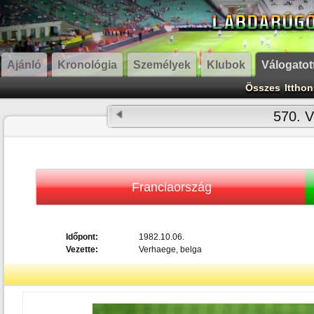
Ajánló
Kronológia
Személyek
Klubok
Válogatot
Összes
Itthon
570. V
Franciaország
Időpont:
1982.10.06.
Vezette:
Verhaege, belga