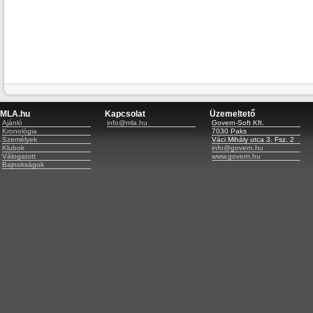
MLA.hu
Kapcsolat
Üzemeltető
Ajánló
info@mla.hu
Govern-Soft Kft.
Kronológia
7030 Paks
Személyek
Váci Mihály utca 3. Fsz. 2
Klubok
info@govern.hu
Válogatott
www.govern.hu
Bajnokságok