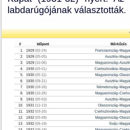
labdarúgójának választották.
#
Időpont
Mérkőzés
1.
1929
(02-24)
Franciaország
-
Magya
2.
1929
(05-05)
Ausztria
-
Magya
3.
1929
(10-06)
Magyarország
-
Ausztr
4.
1930
(05-01)
Csehszlovákia
-
Magya
5.
1930
(05-11)
Magyarország
-
Olasz
6.
1930
(09-21)
Ausztria
-
Magya
7.
1930
(09-28)
Németország
-
Magya
8.
1930
(10-26)
Magyarország
-
Csehs
9.
1931
(05-03)
Ausztria
-
Magya
10.
1931
(12-13)
Olaszország
-
Magya
11.
1932
(03-20)
Csehszlovákia
-
Magya
12.
1932
(05-08)
Magyarország
-
Olasz
13.
1932
(06-19)
Svájc
-
Magya
14.
1932
(09-18)
Magyarország
-
Csehs