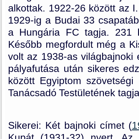
alkottak. 1922-26 között az 
1929-ig a Budai 33 csapatába
a Hungária FC tagja. 231 b
Később megfordult még a Kis
volt az 1938-as világbajnoki
pályafutása után sikeres edz
között Egyiptom szövetségi
Tanácsadó Testületének tagja
Sikerei: Két bajnoki címet (
1
Kupát (1931-32) nyert. A