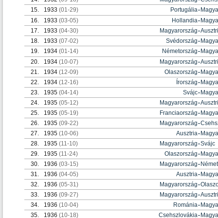
15.
1933
(01-29)
Portugália
-
Magya
16.
1933
(03-05)
Hollandia
-
Magya
17.
1933
(04-30)
Magyarország
-
Ausztr
18.
1933
(07-02)
Svédország
-
Magya
19.
1934
(01-14)
Németország
-
Magya
20.
1934
(10-07)
Magyarország
-
Ausztr
21.
1934
(12-09)
Olaszország
-
Magya
22.
1934
(12-16)
Írország
-
Magya
23.
1935
(04-14)
Svájc
-
Magya
24.
1935
(05-12)
Magyarország
-
Ausztr
25.
1935
(05-19)
Franciaország
-
Magya
26.
1935
(09-22)
Magyarország
-
Csehs
27.
1935
(10-06)
Ausztria
-
Magya
28.
1935
(11-10)
Magyarország
-
Svájc
29.
1935
(11-24)
Olaszország
-
Magya
30.
1936
(03-15)
Magyarország
-
Német
31.
1936
(04-05)
Ausztria
-
Magya
32.
1936
(05-31)
Magyarország
-
Olasz
33.
1936
(09-27)
Magyarország
-
Ausztr
34.
1936
(10-04)
Románia
-
Magya
35.
1936
(10-18)
Csehszlovákia
-
Magya