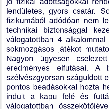
jó fizikai adottságokkal ren
lendületes, gyors csatár. 
fizikumából adódóan nem le
technikai biztonsággal kez
válogatottban 4 alkalommal 
sokmozgásos játékot mutatot
Nagyon ügyesen cselezett
eredményes elfutásai. A 
szélvészgyorsan száguldott elő
pontos beadásokkal hozta he
indult a kapu felé és futtá
válogatottban összekötőjével