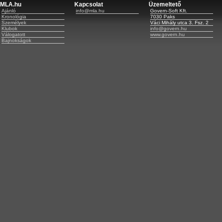
MLA.hu
Kapcsolat
Üzemeltető
Ajánló
info@mla.hu
Govern-Soft Kft.
Kronológia
7030 Paks
Személyek
Váci Mihály utca 3. Fsz. 2
Klubok
info@govern.hu
Válogatott
www.govern.hu
Bajnokságok