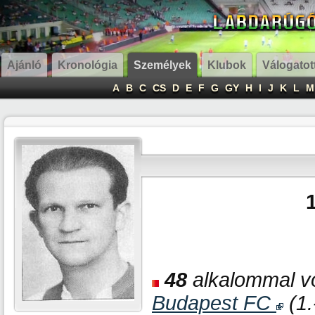
Ajánló
Kronológia
Személyek
Klubok
Válogatot
A
B
C
CS
D
E
F
G
GY
H
I
J
K
L
M
48
alkalommal vo
Budapest FC
(1.