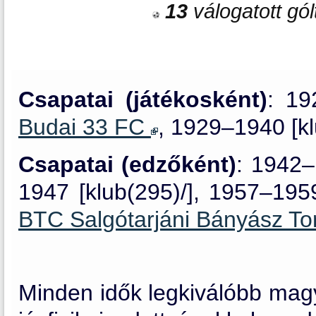
13
válogatott gól
Csapatai (játékosként)
: 19
Budai 33 FC
, 1929–1940 [k
Csapatai (edzőként)
: 1942
1947 [klub(295)/], 1957–19
BTC Salgótarjáni Bányász T
Minden idők legkiválóbb magy