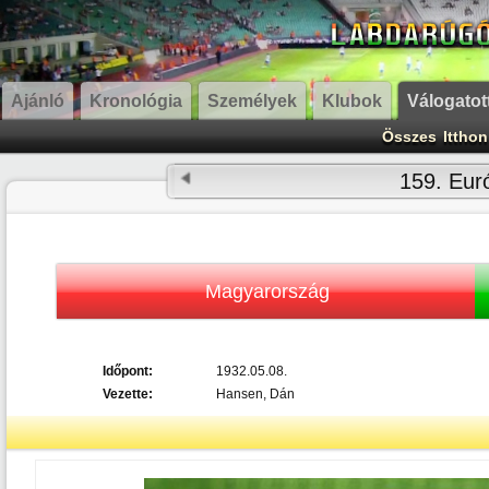
Ajánló
Kronológia
Személyek
Klubok
Válogatot
Összes
Itthon
159. Eur
Magyarország
Időpont:
1932.05.08.
Vezette:
Hansen, Dán