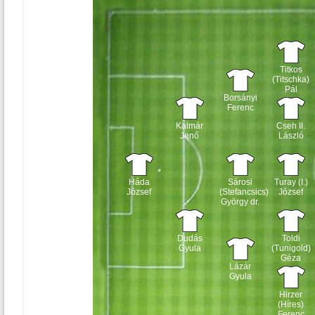
Titkos
(Titschka)
Pál
Borsányi
Ferenc
Kalmár
Cseh II.
Jenő
László
Háda
Sárosi
Turay (I.)
József
(Stefancsics)
József
György dr.
Dudás
Toldi
Gyula
(Tunigold)
Géza
Lázár
Gyula
Hirzer
(Híres)
Ferenc