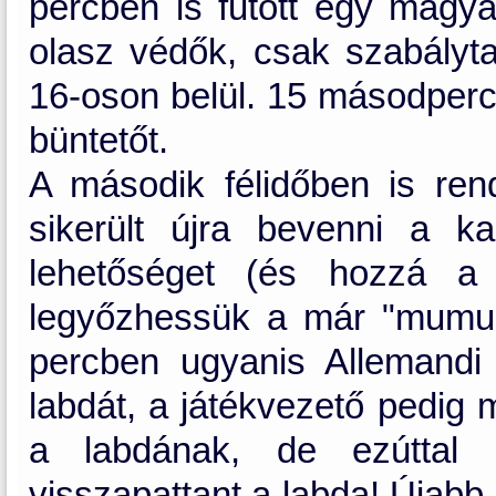
percben is futott egy magy
olasz védők, csak szabálytal
16-oson belül. 15 másodperc 
büntetőt.
A második félidőben is ren
sikerült újra bevenni a 
lehetőséget (és hozzá a 
legyőzhessük a már "mumus
percben ugyanis Allemandi 
labdát, a játékvezető pedig 
a labdának, de ezúttal b
visszapattant a labda! Újabb