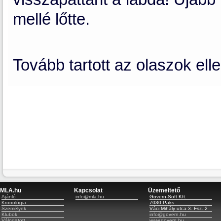
mellé lőtte.
Tovább tartott az olaszok ell
MLA.hu
Kapcsolat
Üzemeltető
Ajánló
info@mla.hu
Govern-Soft Kft.
Kronológia
7030 Paks
Személyek
Váci Mihály utca 3. Fsz. 2
Klubok
info@govern.hu
Válogatott
www.govern.hu