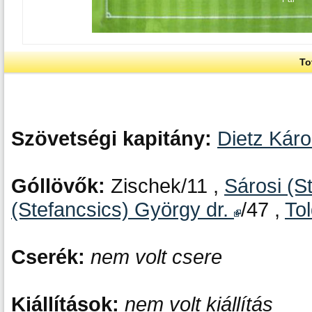
To
Szövetségi kapitány:
Dietz Káro
Góllövők:
Zischek/11 ,
Sárosi (S
(Stefancsics) György dr.
/47 ,
To
Cserék:
nem volt csere
Kiállítások:
nem volt kiállítás