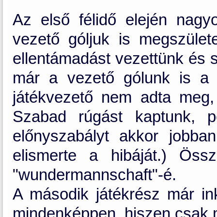
Az első félidő elején nag
vezető góljuk is megszülete
ellentámadást vezettünk és si
már a vezető gólunk is a 
játékvezető nem adta meg, 
Szabad rúgást kaptunk, p
előnyszabályt akkor jobba
elismerte a hibáját.) Ös
"wundermannschaft"-é.
A második játékrész már in
mindenképpen, hiszen csak mi