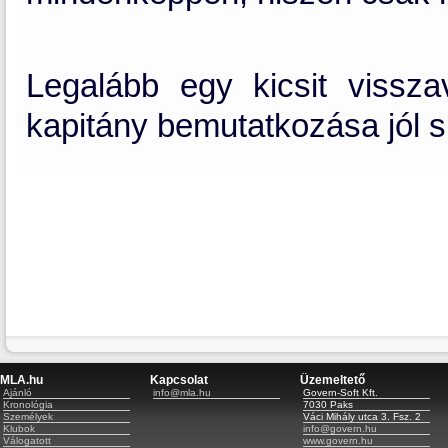
Legalább egy kicsit vissz
kapitány bemutatkozása jól si
MLA.hu
Kapcsolat
Üzemeltető
Ajánló
info@mla.hu
Govern-Soft Kft.
Kronológia
7030 Paks
Személyek
Váci Mihály utca 3. Fsz. 2
Klubok
info@govern.hu
Válogatott
www.govern.hu