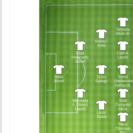
Tamássy
István dr.
Szalay I.
Antal
Vágó
Cseh II.
(Vanicsek)
László
József
Háda
Szűcs
Sárosi
József
György
(Stefancsic
György dr.
Sternberg
Toldi
II. (Sátori)
(Tunigold)
László
Géza
Lázár
Gyula
Titkos
(Titschka)
Pál