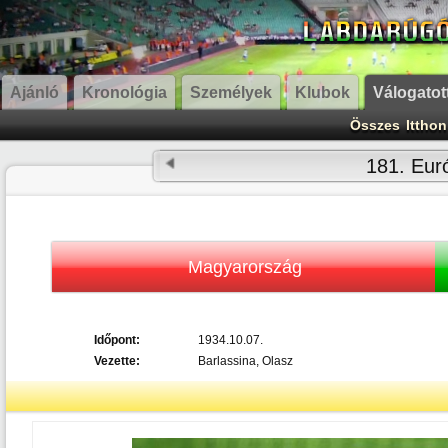
Ajánló
Kronológia
Személyek
Klubok
Válogatot
Összes
Itthon
181. Eur
Magyarország
Időpont:
1934.10.07.
Vezette:
Barlassina, Olasz