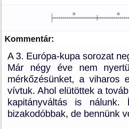
Kommentár:
A 3. Európa-kupa sorozat n
Már négy éve nem nyertün
mérkőzésünket, a viharos 
vívtuk. Ahol elütöttek a tová
kapitányváltás is nálunk.
bizakodóbbak, de bennünk vo