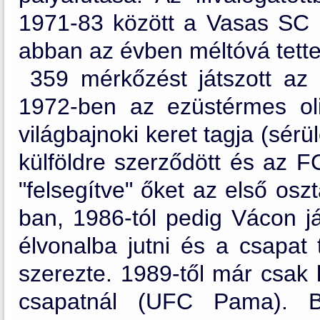
1971-83 között a Vasas SC b
abban az évben méltóvá tette
359 mérkőzést játszott az e
1972-ben az ezüstérmes oli
világbajnoki keret tagja (sér
külföldre szerződött és az F
"felsegítve" őket az első os
ban, 1986-tól pedig Vácon já
élvonalba jutni és a csapat 
szerezte. 1989-től már csak k
csapatnál (UFC Pama). B