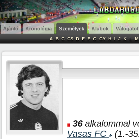
Ajánló
Kronológia
Személyek
Klubok
Válogatot
A
B
C
CS
D
E
F
G
GY
H
I
J
K
L
M
36
alkalommal vo
Vasas FC
(1.-35