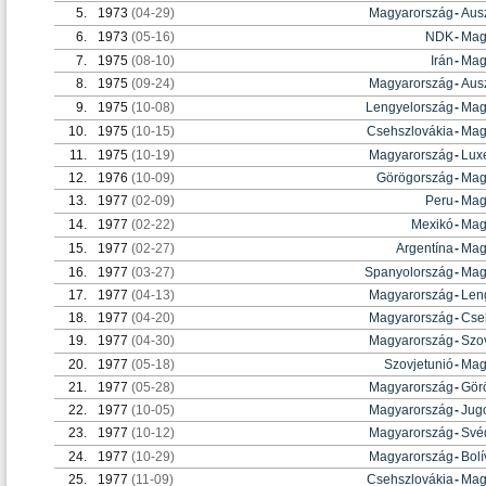
5.
1973
(04-29)
Magyarország
-
Ausz
6.
1973
(05-16)
NDK
-
Mag
7.
1975
(08-10)
Irán
-
Mag
8.
1975
(09-24)
Magyarország
-
Ausz
9.
1975
(10-08)
Lengyelország
-
Mag
10.
1975
(10-15)
Csehszlovákia
-
Mag
11.
1975
(10-19)
Magyarország
-
Lux
12.
1976
(10-09)
Görögország
-
Mag
13.
1977
(02-09)
Peru
-
Mag
14.
1977
(02-22)
Mexikó
-
Mag
15.
1977
(02-27)
Argentína
-
Mag
16.
1977
(03-27)
Spanyolország
-
Mag
17.
1977
(04-13)
Magyarország
-
Len
18.
1977
(04-20)
Magyarország
-
Cse
19.
1977
(04-30)
Magyarország
-
Szo
20.
1977
(05-18)
Szovjetunió
-
Mag
21.
1977
(05-28)
Magyarország
-
Gör
22.
1977
(10-05)
Magyarország
-
Jug
23.
1977
(10-12)
Magyarország
-
Své
24.
1977
(10-29)
Magyarország
-
Bolí
25.
1977
(11-09)
Csehszlovákia
-
Mag