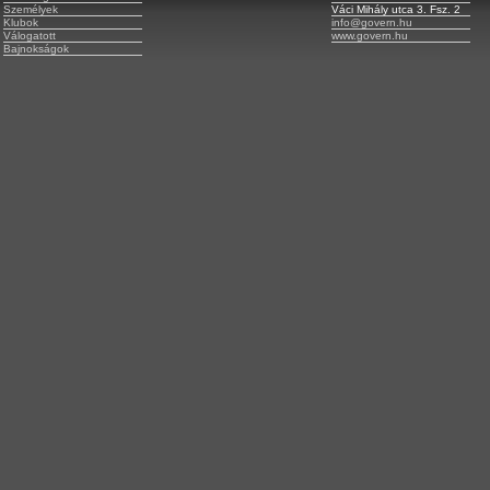
Személyek
Váci Mihály utca 3. Fsz. 2
Klubok
info@govern.hu
Válogatott
www.govern.hu
Bajnokságok