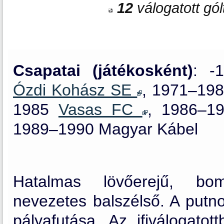
12
válogatott gól
Csapatai (játékosként)
: -
Ózdi Kohász SE
, 1971–19
1985
Vasas FC
, 1986–1
1989–1990 Magyar Kábel
Hatalmas lövőerejű, bom
nevezetes balszélső. A putn
pályafutása. Az ifiválogato