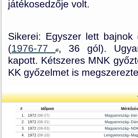
játékosedzője volt.
Sikerei: Egyszer lett bajnok 
(
1976-77
, 36 gól). Ugya
kapott. Kétszeres MNK győzt
KK győzelmet is megszerezte
#
Időpont
Mérkőzé
1.
1972
(08-27)
Magyarország
-
Irán
2.
1972
(08-31)
Magyarország
-
Dán
3.
1972
(09-03)
Magyarország
-
ND
4.
1972
(09-10)
Lengyelország
-
Mag