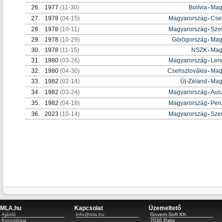
26.
1977
(11-30)
Bolívia
-
Mag
27.
1978
(04-15)
Magyarország
-
Cse
28.
1978
(10-11)
Magyarország
-
Szo
29.
1978
(10-29)
Görögország
-
Mag
30.
1978
(11-15)
NSZK
-
Mag
31.
1980
(03-26)
Magyarország
-
Len
32.
1980
(04-30)
Csehszlovákia
-
Mag
33.
1982
(02-14)
Új-Zéland
-
Mag
34.
1982
(03-24)
Magyarország
-
Ausz
35.
1982
(04-18)
Magyarország
-
Per
36.
2023
(10-14)
Magyarország
-
Sze
MLA.hu
Kapcsolat
Üzemeltető
Ajánló
info@mla.hu
Govern-Soft Kft.
Kronológia
7030 Paks