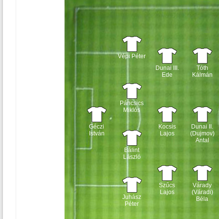
Vépi Péter
Dunai III.
Tóth
Ede
Kálmán
Páncsics
Miklós
Géczi
Kocsis
Dunai II.
István
Lajos
(Dujmov)
Antal
Bálint
László
Szűcs
Várady
Lajos
(Váradi)
Juhász
Béla
Péter