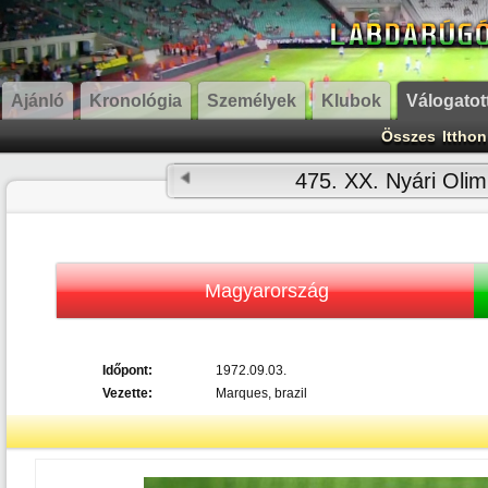
Ajánló
Kronológia
Személyek
Klubok
Válogatot
Összes
Itthon
475. XX. Nyári Olim
Magyarország
Időpont:
1972.09.03.
Vezette:
Marques, brazil