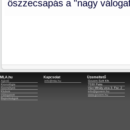
öszzecsapás a "nagy válogat
MLA.hu
Kapcsolat
Üzemeltető
Ajánló
info@mla.hu
Govern-Soft Kft.
Kronológia
7030 Paks
Személyek
Váci Mihály utca 3. Fsz. 2
Klubok
info@govern.hu
Válogatott
www.govern.hu
Bajnokságok