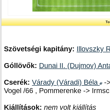
To
Szövetségi kapitány:
Illovszky 
Góllövők:
Dunai II. (Dujmov) Ant
Cserék:
Várady (Váradi) Béla
-
Vogel /66 , Pommerenke -> Irmsc
Kiállítások:
nem volt kiállítás