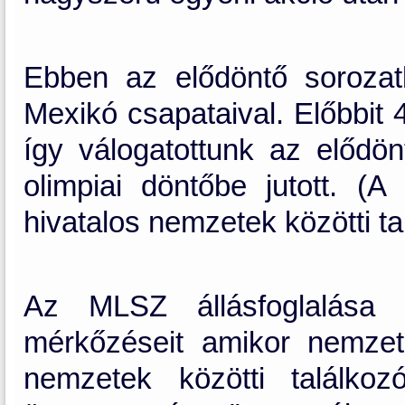
Ebben az elődöntő soroza
Mexikó csapataival. Előbbit 
így válogatottunk az elődö
olimpiai döntőbe jutott. (
hivatalos nemzetek közötti tal
Az MLSZ állásfoglalása 
mérkőzéseit amikor nemzeti 
nemzetek közötti találkoz