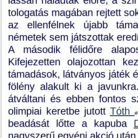
lassan haladtak előre, a szi
tologatás magában rejtett so
az ellenfélnek újabb tám
németek sem játszottak ere
A második félidőre alapo
Kifejezetten olajozottan k
támadások, látványos játék 
fölény alakult ki a javunkra
átváltani és ebben fontos sz
olimpiai keretbe jutott
Tóth
beadását lőtte a kapuba
nagyszerű egyéni akció után 