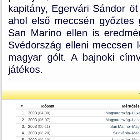
kapitány, Egervári Sándor öt
ahol első meccsén győztes g
San Marino ellen is eredmé
Svédország elleni meccsen lé
magyar gólt. A bajnoki cím
játékos.
#
Időpont
Mérkőzés
1.
2003
(04-30)
Magyarország
-
Lux
2.
2003
(06-07)
Magyarország
-
Lett
3.
2003
(06-11)
San Marino
-
Mag
4.
2003
(08-20)
Szlovénia
-
Mag