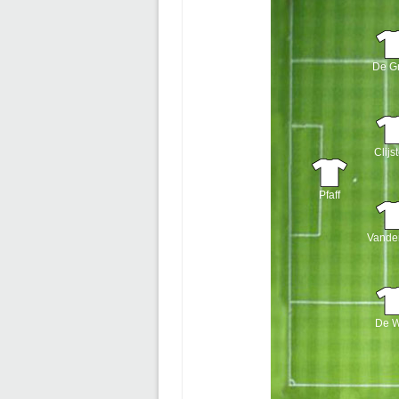
De G
Clijs
Pfaff
Vande
De W