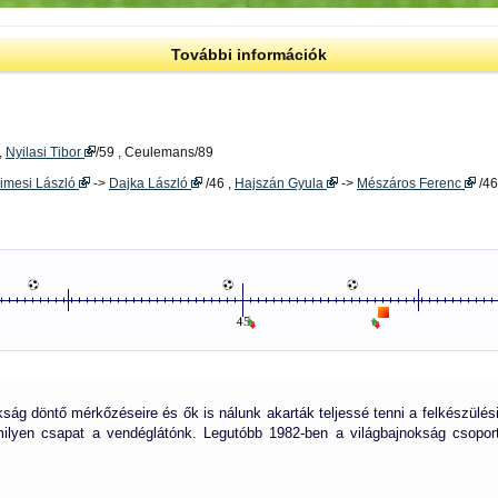
További információk
,
Nyilasi Tibor
/59 , Ceulemans/89
imesi László
->
Dajka László
/46 ,
Hajszán Gyula
->
Mészáros Ferenc
/46
kság döntő mérkőzéseire és ők is nálunk akarták teljessé tenni a felkészülés
milyen csapat a vendéglátónk. Legutóbb 1982-ben a világbajnokság csopor