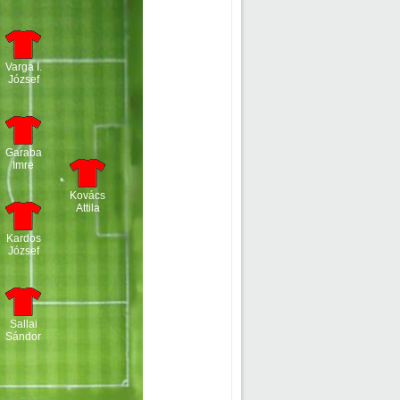
Varga I.
József
Garaba
Imre
Kovács
Attila
Kardos
József
Sallai
Sándor