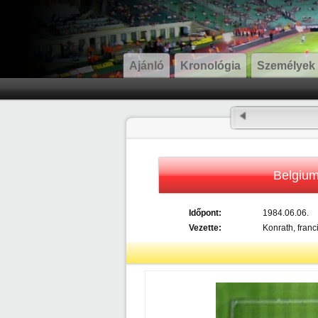
Ajánló
Kronológia
Személyek
Belgiu
Időpont:
1984.06.06.
Vezette:
Konrath, franc