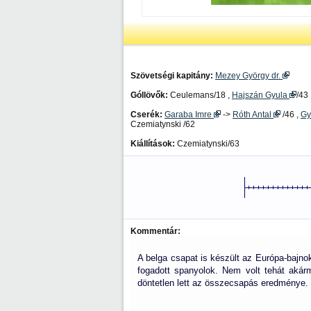
Szövetségi kapitány:
Mezey György dr.
Góllövők:
Ceulemans/18 ,
Hajszán Gyula
/43 
Cserék:
Garaba Imre
->
Róth Antal
/46 ,
Gy
Czemiatynski /62
Kiállítások:
Czemiatynski/63
Kommentár:
A belga csapat is készült az Európa-bajno
fogadott spanyolok. Nem volt tehát akár
döntetlen lett az összecsapás eredménye.