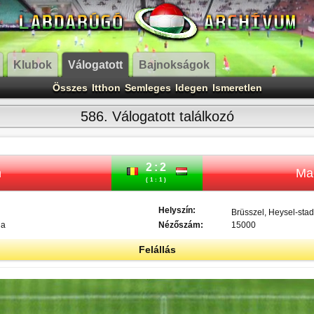
Klubok
Válogatott
Bajnokságok
Összes
Itthon
Semleges
Idegen
Ismeretlen
586. Válogatott találkozó
2:2
m
Ma
(1:1)
Helyszín:
Brüsszel, Heysel-sta
ia
Nézőszám:
15000
Felállás