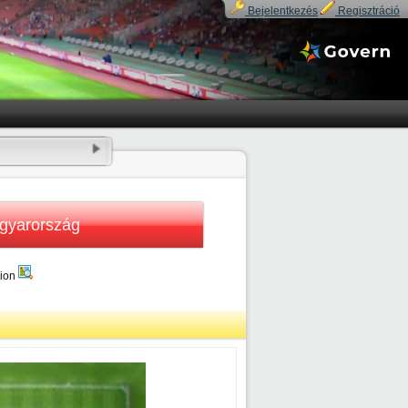
Bejelentkezés
Regisztráció
gyarország
dion