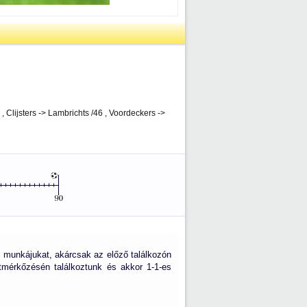
 , Clijsters -> Lambrichts /46 , Voordeckers ->
i munkájukat, akárcsak az előző találkozón
tmérkőzésén találkoztunk és akkor 1-1-es