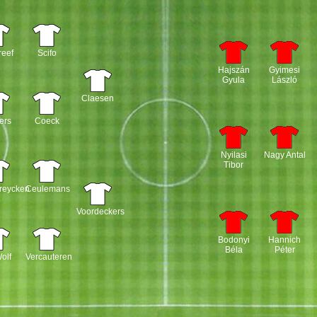
reef
Scifo
Hajszán
Gyimesi
Gyula
László
Claesen
ters
Coeck
Nyilasi
Nagy Antal
Tibor
reycken
Ceulemans
Voordeckers
Bodonyi
Hannich
Béla
Péter
olf
Vercauteren