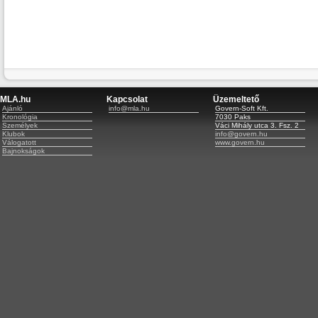
MLA.hu
Kapcsolat
Üzemeltető
Ajánló
info@mla.hu
Govern-Soft Kft.
Kronológia
7030 Paks
Személyek
Váci Mihály utca 3. Fsz. 2
Klubok
info@govern.hu
Válogatott
www.govern.hu
Bajnokságok