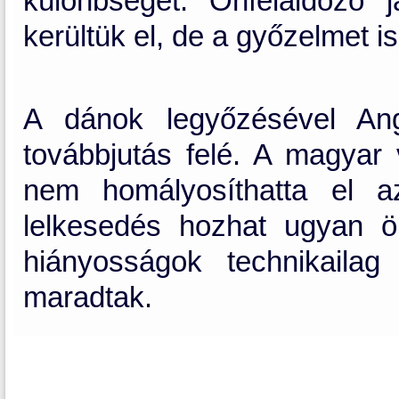
különbséget. Önfeláldozó 
kerültük el, de a győzelmet 
A dánok legyőzésével An
továbbjutás felé. A magyar v
nem homályosíthatta el az
lelkesedés hozhat ugyan ö
hiányosságok technikailag
maradtak.