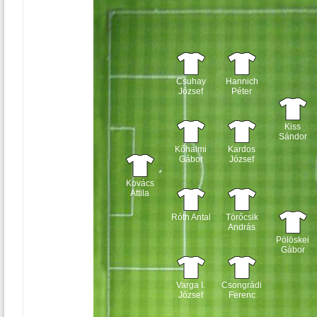
Csuhay
Hannich
József
Péter
Kiss
Sándor
Kőhalmi
Kardos
Gábor
József
Kovács
Attila
Róth Antal
Törőcsik
András
Pölöskei
Gábor
Varga I.
Csongrádi
József
Ferenc