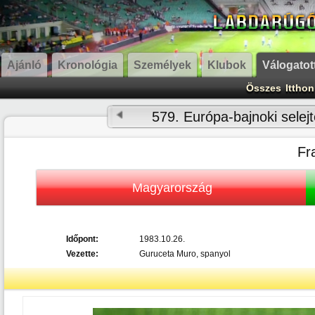
Ajánló
Kronológia
Személyek
Klubok
Válogatot
Összes
Itthon
579. Európa-bajnoki selejt
Fr
Magyarország
Időpont:
1983.10.26.
Vezette:
Guruceta Muro, spanyol