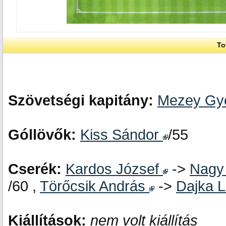
To
Szövetségi kapitány:
Mezey Gyö
Góllövők:
Kiss Sándor
/55
Cserék:
Kardos József
->
Nagy
/60 ,
Törőcsik András
->
Dajka 
Kiállítások:
nem volt kiállítás