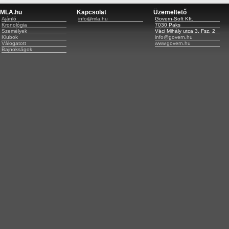
MLA.hu
Kapcsolat
Üzemeltető
Ajánló
info@mla.hu
Govern-Soft Kft.
Kronológia
7030 Paks
Személyek
Váci Mihály utca 3. Fsz. 2
Klubok
info@govern.hu
Válogatott
www.govern.hu
Bajnokságok