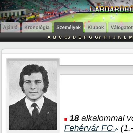
Ajánló
Kronológia
Személyek
Klubok
Válogatot
A
B
C
CS
D
E
F
G
GY
H
I
J
K
L
M
18
alkalommal vol
Fehérvár FC
(1.