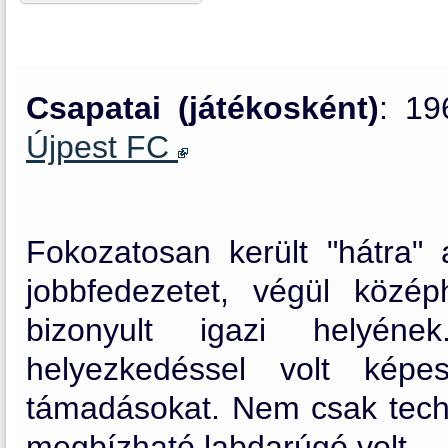
Csapatai (játékosként)
: 1
Újpest FC
Fokozatosan került "hátra" 
jobbfedezetet, végül közép
bizonyult igazi helyéne
helyezkedéssel volt képe
támadásokat. Nem csak technik
megbízható labdarúgó volt.