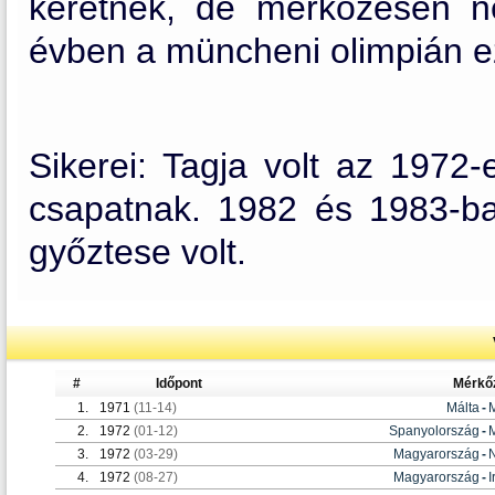
keretnek, de mérkőzésen n
évben a müncheni olimpián ez
Sikerei: Tagja volt az 1972-
csapatnak. 1982 és 1983-b
győztese volt.
#
Időpont
Mérkő
1.
1971
(11-14)
Málta
-
2.
1972
(01-12)
Spanyolország
-
3.
1972
(03-29)
Magyarország
-
4.
1972
(08-27)
Magyarország
-
I