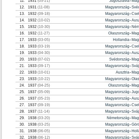
11.
1931
(05-21)
Jugoszlávia
-
Mag
12.
1931
(11-08)
Magyarország
-
Své
13.
1932
(09-18)
Magyarország
-
Cse
14.
1932
(10-02)
Magyarország
-
Ausz
15.
1932
(10-30)
Magyarország
-
Ném
16.
1932
(11-27)
Olaszország
-
Mag
17.
1933
(03-05)
Hollandia
-
Mag
18.
1933
(03-19)
Magyarország
-
Cse
19.
1933
(04-30)
Magyarország
-
Ausz
20.
1933
(07-02)
Svédország
-
Mag
21.
1933
(09-17)
Magyarország
-
Sváj
22.
1933
(10-01)
Ausztria
-
Mag
23.
1933
(10-22)
Magyarország
-
Ola
24.
1937
(04-25)
Olaszország
-
Mag
25.
1937
(05-09)
Magyarország
-
Jugo
26.
1937
(05-23)
Magyarország
-
Ausz
27.
1937
(09-19)
Magyarország
-
Cse
28.
1937
(11-14)
Magyarország
-
Sváj
29.
1938
(03-20)
Németország
-
Mag
30.
1938
(03-25)
Magyarország
-
Gör
31.
1938
(06-05)
Magyarország
-
Holl
32.
1938
(06-12)
Magyarország
-
Sváj