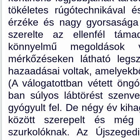
tökéletes rúgótechnikával és
érzéke és nagy gyorsasága 
szerelte az ellenfél táma
könnyelmű megoldások v
mérkőzéseken látható legsz
hazaadásai voltak, amelyekbő
(A válogatottban vétett öngó
ban súlyos lábtörést szenv
gyógyult fel. De négy év kih
között szerepelt és még 
szurkolóknak. Az Újszeged