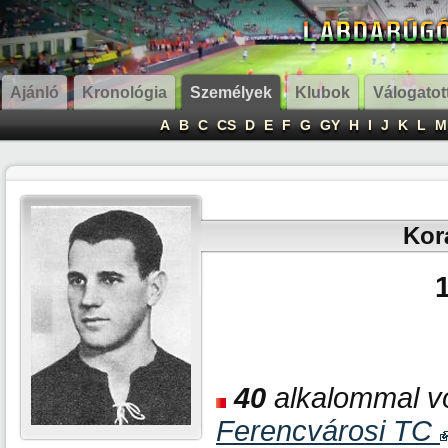
Ajánló
Kronológia
Személyek
Klubok
Válogatot
A
B
C
CS
D
E
F
G
GY
H
I
J
K
L
M
Kor
40
alkalommal vo
Ferencvárosi TC