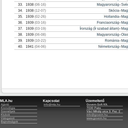
33.
1938
(06-16)
Magyarország
-
Své
34.
1938
(12-07)
Skócia
-
Mag
35.
1939
(02-26)
Hollandia
-
Mag
36.
1939
(03-16)
Franciaország
-
Mag
37.
1939
(03-19)
Írország (Ír szabad állam)
-
Mag
38.
1939
(06-08)
Magyarország
-
Ola
39.
1939
(10-22)
Románia
-
Mag
40.
1941
(04-06)
Németország
-
Mag
MLA.hu
Kapcsolat
Üzemeltető
Ajánló
info@mla.hu
Govern-Soft Kft.
Kronológia
7030 Paks
Személyek
Váci Mihály utca 3. Fsz. 2
Klubok
info@govern.hu
Válogatott
www.govern.hu
Bajnokságok