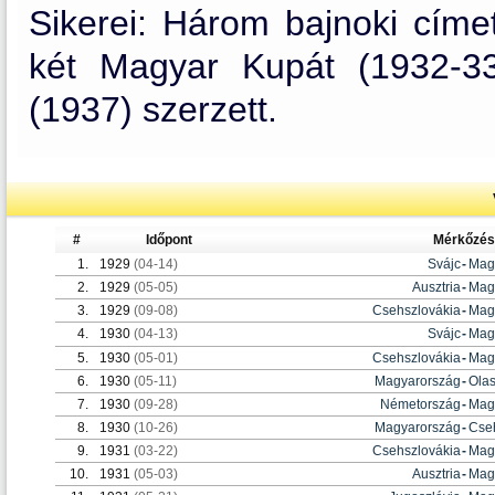
Sikerei: Három bajnoki címe
két Magyar Kupát (1932-3
(1937) szerzett.
#
Időpont
Mérkőzé
1.
1929
(04-14)
Svájc
-
Mag
2.
1929
(05-05)
Ausztria
-
Mag
3.
1929
(09-08)
Csehszlovákia
-
Mag
4.
1930
(04-13)
Svájc
-
Mag
5.
1930
(05-01)
Csehszlovákia
-
Mag
6.
1930
(05-11)
Magyarország
-
Ola
7.
1930
(09-28)
Németország
-
Mag
8.
1930
(10-26)
Magyarország
-
Cse
9.
1931
(03-22)
Csehszlovákia
-
Mag
10.
1931
(05-03)
Ausztria
-
Mag