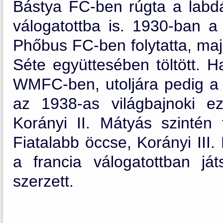
Bástya FC-ben rúgta a labdá
válogatottba is. 1930-ban a
Phőbus FC-ben folytatta, maj
Séte együttesében töltött. 
WMFC-ben, utoljára pedig a L
az 1938-as világbajnoki e
Korányi II. Mátyás szintén 
Fiatalabb öccse, Korányi III
a francia válogatottban já
szerzett.