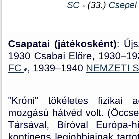
SC
(33.)
Csepel
Csapatai (játékosként)
: Új
1930 Csabai Előre, 1930–1
FC
, 1939–1940
NEMZETI 
"Króni" tökéletes fizikai a
mozgású hátvéd volt. (Öccse,
Társával, Bíróval Európa-h
kontinens legjobbjainak tarto