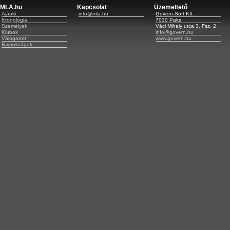
MLA.hu
Kapcsolat
Üzemeltető
Ajánló
info@mla.hu
Govern-Soft Kft.
Kronológia
7030 Paks
Személyek
Váci Mihály utca 3. Fsz. 2
Klubok
info@govern.hu
Válogatott
www.govern.hu
Bajnokságok