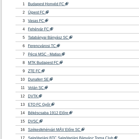
1
Budapest Honvéd FC
2
Újpest FC
3
Vasas FC
4
Fehérvár FC
5
Tatabányai Bányász SC
6
Ferencvárosi TC
7
Pécsi MSC - Matias
8
MTK Budapest FC
9
ZTE FC
10
Dunaferr SE
11
Volán SC
12
DVTK
13
ETO FC Győr
14
Békéscsaba 1912 Előre
15
DVSC
16
Székesfehérvári MÁV Előre SC
17
Salgótarjáni BTC Salgótarjáni Bányász Torna Club