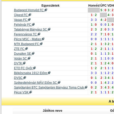
Egyesületek
Honvéd
ÚFC
VDH
Budapest Honvéd FC
5
:
0
3
:
2
Újpest FC
1
:
2
4
:
3
Vasas FC
3
:
3
4
:
2
Fehérvár FC
1
:
0
0
:
0
1
:
0
Tatabányai Bányász SC
2
:
3
2
:
0
3
:
3
Ferencvárosi TC
2
:
2
7
:
1
0
:
1
Pécsi MSC - Matias
0
:
0
1
:
1
1
:
1
MTK Budapest FC
2
:
1
1
:
3
2
:
1
ZTE FC
1
:
2
2
:
1
1
:
1
Dunaferr SE
0
:
1
1
:
1
3
:
1
Volán SC
2
:
1
1
:
1
0
:
0
DVTK
2
:
1
1
:
2
4
:
0
ETO FC Győr
1
:
2
2
:
1
1
:
1
Békéscsaba 1912 Előre
3
:
3
1
:
1
2
:
2
DVSC
0
:
1
2
:
3
4
:
1
Székesfehérvári MÁV Előre SC
0
:
0
1
:
4
2
:
2
Salgótarjáni BTC Salgótarjáni Bányász Torna Club
0
:
2
3
:
4
3
:
4
Pécsi VSK
2
:
1
1
:
1
1
:
2
A 
Játékos neve
Gó