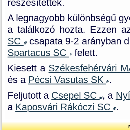
részesítettek.
A legnagyobb különbségű győ
a találkozó hozta. Ezzen 
SC
csapata 9-2 arányban d
Spartacus SC
felett.
Kiesett a
Székesfehérvári 
és a
Pécsi Vasutas SK
.
Feljutott a
Csepel SC
, a
Nyí
a
Kaposvári Rákóczi SC
.