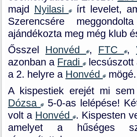
majd
Nyilasi
írt levelet, a
Szerencsére meggondolt
ajándékozta meg még klub és 
Ősszel
Honvéd
,
FTC
,
azonban a
Fradi
lecsúszott 
a 2. helyre a
Honvéd
mögé.
A kispestiek erejét mi sem
Dózsa
5-0-as lelépése! Két
volt a
Honvéd
. Kispesten v
amelyet a hűséges szu