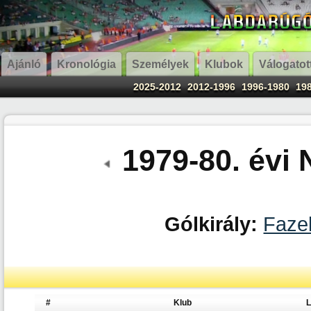
Ajánló
Kronológia
Személyek
Klubok
Válogatot
2025-2012
2012-1996
1996-1980
19
1979-80. évi
Gólkirály:
Faze
#
Klub
L