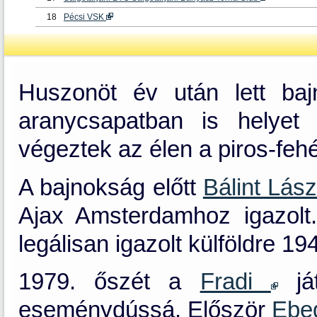
18
Pécsi VSK
Huszonöt év után lett b
aranycsapatban is helye
végeztek az élen a piros-feh
A bajnokság előtt
Bálint Lás
Ajax Amsterdamhoz igazolt.
legálisan igazolt külföldre 19
1979. őszét a
Fradi
ját
eseménydússá. Először
Ebe