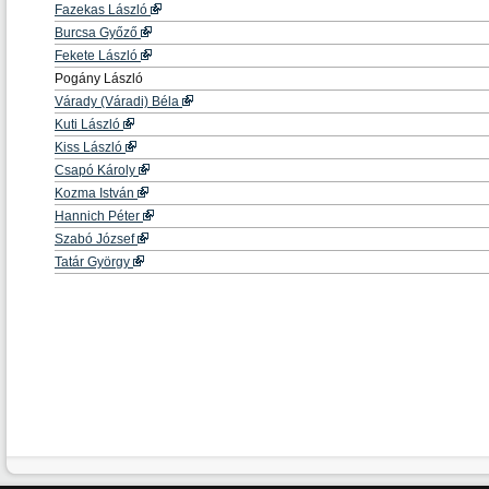
Fazekas László
Burcsa Győző
Fekete László
Pogány László
Várady (Váradi) Béla
Kuti László
Kiss László
Csapó Károly
Kozma István
Hannich Péter
Szabó József
Tatár György