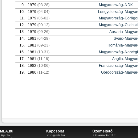
9.
1979
(03-28)
Magyarország
-
NDK
10.
1979
(04-04)
Lengyelország
-
Magyar
11.
1979
(05-02)
Magyarország
-
Görögo
12.
1979
(09-12)
Magyarország
-
Csehsz
13.
1979
(09-26)
Ausztria
-
Magyar
14.
1981
(04-28)
Svájc
-
Magyar
15.
1981
(09-23)
Románia
-
Magyar
16.
1981
(10-31)
Magyarország
-
Norvég
17.
1981
(11-18)
Anglia
-
Magyar
18.
1982
(10-06)
Franciaország
-
Magyar
19.
1986
(11-12)
Görögország
-
Magyar
MLA.hu
Kapcsolat
Üzemeltető
Ajánló
info@mla.hu
Govern-Soft Kft.