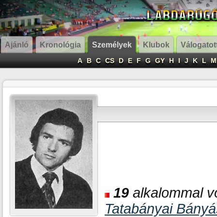
Ajánló
Kronológia
Személyek
Klubok
Válogatot
A
B
C
CS
D
E
F
G
GY
H
I
J
K
L
M
19
alkalommal vo
Tatabányai Bány