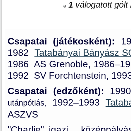
1
válogatott gólt 
Csapatai (játékosként):
19
1982
Tatabányai Bányász 
1986
AS Grenoble,
1986–1
1992
SV Forchtenstein,
1993
Csapatai (edzőként):
199
1992–1993
Tata
utánpótlás,
ASZVS
"Charlie" igazi , középpály