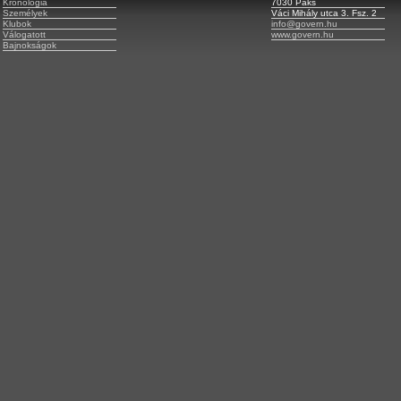
Kronológia
7030 Paks
Személyek
Váci Mihály utca 3. Fsz. 2
Klubok
info@govern.hu
Válogatott
www.govern.hu
Bajnokságok