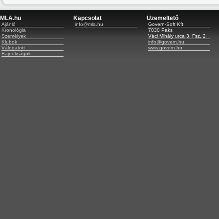
MLA.hu
Kapcsolat
Üzemeltető
Ajánló
info@mla.hu
Govern-Soft Kft.
Kronológia
7030 Paks
Személyek
Váci Mihály utca 3. Fsz. 2
Klubok
info@govern.hu
Válogatott
www.govern.hu
Bajnokságok