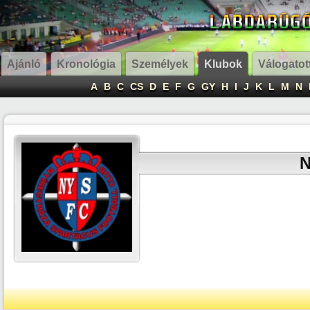
Ajánló
Kronológia
Személyek
Klubok
Válogatot
A
B
C
CS
D
E
F
G
GY
H
I
J
K
L
M
N
N