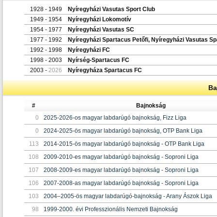
1928 - 1949
Nyíregyházi Vasutas Sport Club
1949 - 1954
Nyíregyházi Lokomotív
1954 - 1977
Nyíregyházi Vasutas SC
1977 - 1992
Nyíregyházi Spartacus Petőfi, Nyíregyházi Vasutas S
1992 - 1998
Nyíregyházi FC
1998 - 2003
Nyírség-Spartacus FC
2003 -
2026
Nyíregyháza Spartacus FC
Ba
#
Bajnokság
0
2025-2026-os magyar labdarúgó bajnokság, Fizz Liga
0
2024-2025-ös magyar labdarúgó bajnokság, OTP Bank Liga
113
2014-2015-ös magyar labdarúgó bajnokság - OTP Bank Liga
108
2009-2010-es magyar labdarúgó bajnokság - Soproni Liga
107
2008-2009-es magyar labdarúgó bajnokság - Soproni Liga
106
2007-2008-as magyar labdarúgó bajnokság - Soproni Liga
103
2004–2005-ös magyar labdarúgó-bajnokság - Arany Ászok Liga
98
1999-2000. évi Professzionális Nemzeti Bajnokság