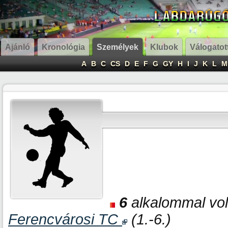
Ajánló
Kronológia
Személyek
Klubok
Válogatot
A
B
C
CS
D
E
F
G
GY
H
I
J
K
L
M
6
alkalommal volt
Ferencvárosi TC
(1.-6.)