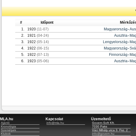
#
Időpont
Mérkőzé
1.
1920
(11-07)
Magyarország
-
Aus
2.
1921
(04-24)
Ausztria
-
Mag
3.
1922
(05-14)
Lengyelország
-
Mag
4.
1922
(06-15)
Magyarország
-
Svá
5.
1922
(07-13)
Finnország
-
Mag
6.
1923
(05-06)
Ausztria
-
Mag
MLA.hu
Kapcsolat
Üzemeltető
Ajánló
info@mla.hu
Govern-Soft Kft.
Kronológia
7030 Paks
Személyek
Váci Mihály utca 3. Fsz. 2
Klubok
info@govern.hu