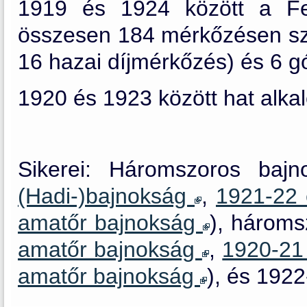
1919 és 1924 között a Fer
összesen 184 mérkőzésen sze
16 hazai díjmérkőzés) és 6 gól
1920 és 1923 között hat alka
Sikerei: Háromszoros bajn
(Hadi-)bajnokság
,
1921-22 
amatőr bajnokság
), hároms
amatőr bajnokság
,
1920-21
amatőr bajnokság
), és 192