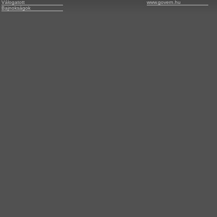
Válogatott
www.govern.hu
Bajnokságok